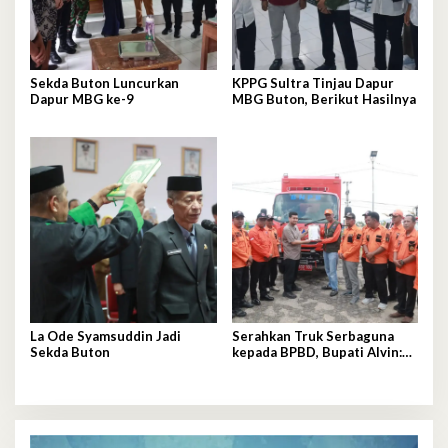
Sekda Buton Luncurkan
KPPG Sultra Tinjau Dapur
Dapur MBG ke-9
MBG Buton, Berikut Hasilnya
La Ode Syamsuddin Jadi
Serahkan Truk Serbaguna
Sekda Buton
kepada BPBD, Bupati Alvin:
Tolong Dijaga dan
Dimanfaatkan Sebaik-baiknya