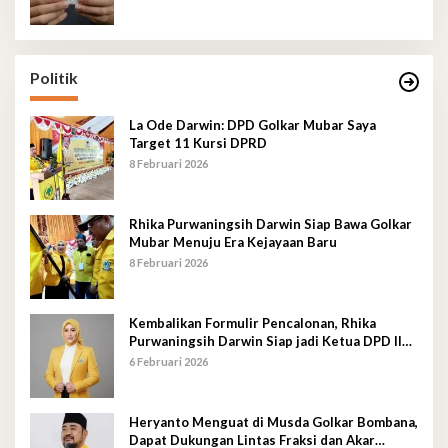
Politik
La Ode Darwin: DPD Golkar Mubar Saya
Target 11 Kursi DPRD
8 Februari 2026
Rhika Purwaningsih Darwin Siap Bawa Golkar
Mubar Menuju Era Kejayaan Baru
8 Februari 2026
Kembalikan Formulir Pencalonan, Rhika
Purwaningsih Darwin Siap jadi Ketua DPD II
Golkar Mubar
6 Februari 2026
Heryanto Menguat di Musda Golkar Bombana,
Dapat Dukungan Lintas Fraksi dan Akar