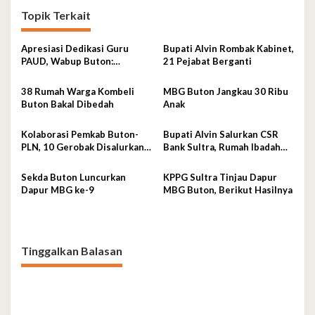
Topik Terkait
Apresiasi Dedikasi Guru
Bupati Alvin Rombak Kabinet,
PAUD, Wabup Buton:
21 Pejabat Berganti
Pendidikan Usia Dini Fondasi
Generasi Emas
38 Rumah Warga Kombeli
MBG Buton Jangkau 30 Ribu
Buton Bakal Dibedah
Anak
Kolaborasi Pemkab Buton-
Bupati Alvin Salurkan CSR
PLN, 10 Gerobak Disalurkan
Bank Sultra, Rumah Ibadah
untuk Pelaku UMKM
dan Sanitasi jadi Sasaran
Bantuan
Sekda Buton Luncurkan
KPPG Sultra Tinjau Dapur
Dapur MBG ke-9
MBG Buton, Berikut Hasilnya
Tinggalkan Balasan