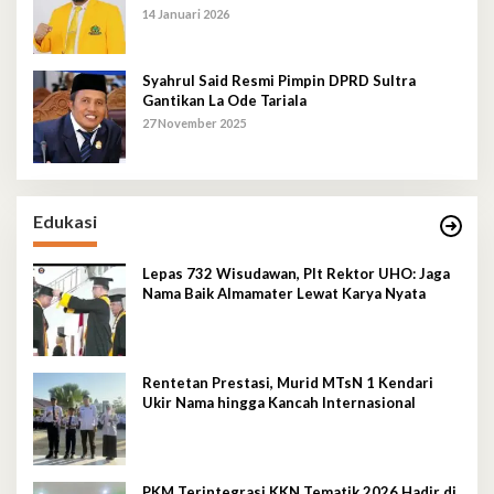
Rumput
14 Januari 2026
Syahrul Said Resmi Pimpin DPRD Sultra
Gantikan La Ode Tariala
27 November 2025
Edukasi
Lepas 732 Wisudawan, Plt Rektor UHO: Jaga
Nama Baik Almamater Lewat Karya Nyata
Rentetan Prestasi, Murid MTsN 1 Kendari
Ukir Nama hingga Kancah Internasional
PKM Terintegrasi KKN Tematik 2026 Hadir di