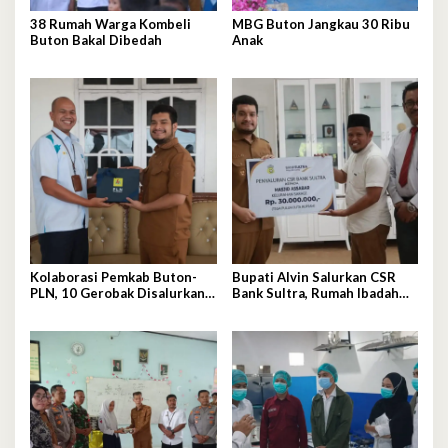
38 Rumah Warga Kombeli
MBG Buton Jangkau 30 Ribu
Buton Bakal Dibedah
Anak
Kolaborasi Pemkab Buton-
Bupati Alvin Salurkan CSR
PLN, 10 Gerobak Disalurkan
Bank Sultra, Rumah Ibadah
untuk Pelaku UMKM
dan Sanitasi jadi Sasaran
Bantuan