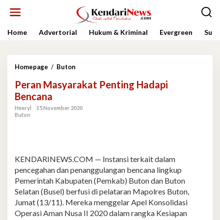
Lewati
ke
konten
Home
Advertorial
Hukum & Kriminal
Evergreen
Sult
Peran
Homepage
/
Buton
Masyarakat
Peran Masyarakat Penting Hadapi
Penting
Hadapi
Bencana
Bencana
Heeryl
15 November 2020
Buton
KENDARINEWS.COM — Instansi terkait dalam
pencegahan dan penanggulangan bencana lingkup
Pemerintah Kabupaten (Pemkab) Buton dan Buton
Selatan (Busel) berfusi di pelataran Mapolres Buton,
Jumat (13/11). Mereka menggelar Apel Konsolidasi
Operasi Aman Nusa II 2020 dalam rangka Kesiapan