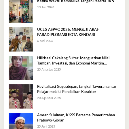
Ketika Waktu Kembali ke Tangan Peserta JKN
13 Juli 2026
UCLG ASPAC 2026: MENGUJI ARAH
PARADIPLOMASI KOTA KENDARI
6 Mei 2026
Hilirisasi Cakalang Sultra: Menguatkan Nilai
Tambah, Investasi, dan Ekonomi Maritim
Berkelanjutan
25 Agustus 2025
Revitalisasi Gugusdepan, tangkal Tawuran antar
Pelajar melalui Pendidikan Karakter
20 Agustus 2025
Amran Sulaiman, KKSS Bersama Pemerintahan
Prabowo-Gibran
25 Juni 2025