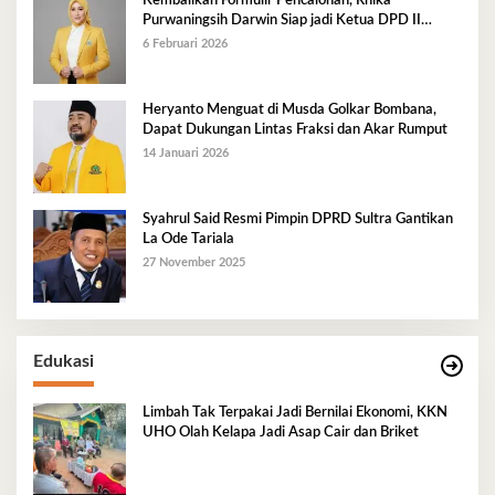
Kembalikan Formulir Pencalonan, Rhika
Purwaningsih Darwin Siap jadi Ketua DPD II
Golkar Mubar
6 Februari 2026
Heryanto Menguat di Musda Golkar Bombana,
Dapat Dukungan Lintas Fraksi dan Akar Rumput
14 Januari 2026
Syahrul Said Resmi Pimpin DPRD Sultra Gantikan
La Ode Tariala
27 November 2025
Edukasi
Limbah Tak Terpakai Jadi Bernilai Ekonomi, KKN
UHO Olah Kelapa Jadi Asap Cair dan Briket