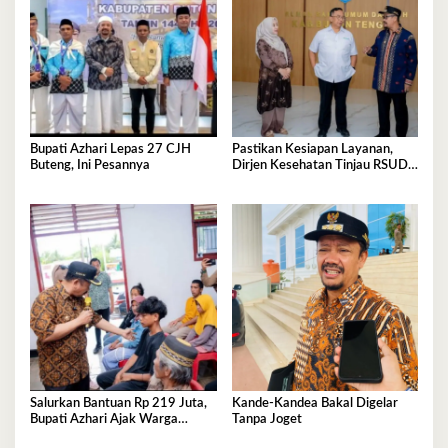
Bupati Azhari Lepas 27 CJH
Pastikan Kesiapan Layanan,
Buteng, Ini Pesannya
Dirjen Kesehatan Tinjau RSUD
Buton Tengah
Salurkan Bantuan Rp 219 Juta,
Kande-Kandea Bakal Digelar
Bupati Azhari Ajak Warga
Tanpa Joget
Manfaatkan Sekolah Rakyat