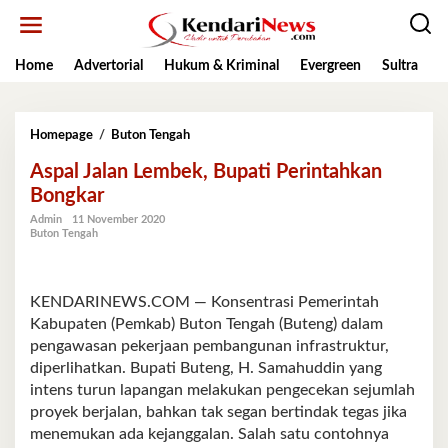
Lewati
ke
konten
Home
Advertorial
Hukum & Kriminal
Evergreen
Sultra
K
Aspal
Homepage
/
Buton Tengah
Jalan
Aspal Jalan Lembek, Bupati Perintahkan
Lembek,
Bupati
Bongkar
Perintahkan
Admin
11 November 2020
Bongkar
Buton Tengah
KENDARINEWS.COM — Konsentrasi Pemerintah
Kabupaten (Pemkab) Buton Tengah (Buteng) dalam
pengawasan pekerjaan pembangunan infrastruktur,
diperlihatkan. Bupati Buteng, H. Samahuddin yang
intens turun lapangan melakukan pengecekan sejumlah
proyek berjalan, bahkan tak segan bertindak tegas jika
menemukan ada kejanggalan. Salah satu contohnya