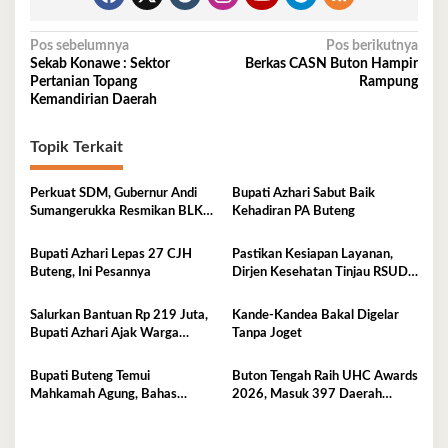
Navigasi
Pos sebelumnya
Pos berikutnya
Sekab Konawe : Sektor
Berkas CASN Buton Hampir
pos
Pertanian Topang
Rampung
Kemandirian Daerah
Topik Terkait
Perkuat SDM, Gubernur Andi
Bupati Azhari Sabut Baik
Sumangerukka Resmikan BLK
Kehadiran PA Buteng
Buteng
Bupati Azhari Lepas 27 CJH
Pastikan Kesiapan Layanan,
Buteng, Ini Pesannya
Dirjen Kesehatan Tinjau RSUD
Buton Tengah
Salurkan Bantuan Rp 219 Juta,
Kande-Kandea Bakal Digelar
Bupati Azhari Ajak Warga
Tanpa Joget
Manfaatkan Sekolah Rakyat
Bupati Buteng Temui
Buton Tengah Raih UHC Awards
Mahkamah Agung, Bahas
2026, Masuk 397 Daerah
Pengadilan Agama
Terbaik Nasional