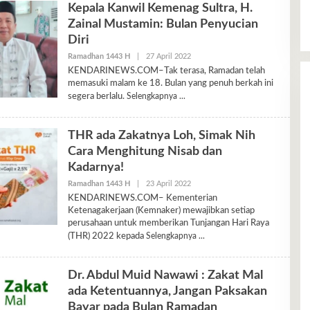
Kepala Kanwil Kemenag Sultra, H.
Zainal Mustamin: Bulan Penyucian
Diri
Oleh
Ramadhan 1443 H
|
27 April 2022
Ariyani
KENDARINEWS.COM–Tak terasa, Ramadan telah
memasuki malam ke 18. Bulan yang penuh berkah ini
segera berlalu.
Selengkapnya
THR ada Zakatnya Loh, Simak Nih
Cara Menghitung Nisab dan
Kadarnya!
Oleh
Ramadhan 1443 H
|
23 April 2022
Ariyani
KENDARINEWS.COM– Kementerian
Ketenagakerjaan (Kemnaker) mewajibkan setiap
perusahaan untuk memberikan Tunjangan Hari Raya
(THR) 2022 kepada
Selengkapnya
Dr. Abdul Muid Nawawi : Zakat Mal
ada Ketentuannya, Jangan Paksakan
Bayar pada Bulan Ramadan