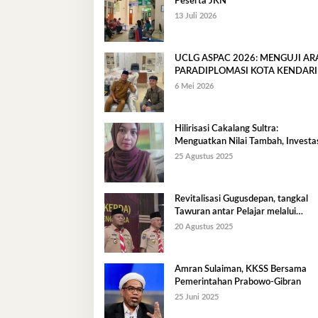
Peserta JKN
13 Juli 2026
UCLG ASPAC 2026: MENGUJI A
PARADIPLOMASI KOTA KENDARI
6 Mei 2026
Hilirisasi Cakalang Sultra:
Menguatkan Nilai Tambah, Investas
dan Ekonomi Maritim Berkelanjuta
25 Agustus 2025
Revitalisasi Gugusdepan, tangkal
Tawuran antar Pelajar melalui
Pendidikan Karakter
20 Agustus 2025
Amran Sulaiman, KKSS Bersama
Pemerintahan Prabowo-Gibran
25 Juni 2025