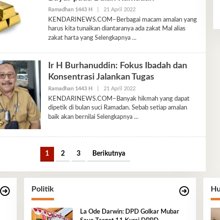
Oleh
Ramadhan 1443 H
|
21 April 2022
Ariyani
KENDARINEWS.COM–Berbagai macam amalan yang
harus kita tunaikan diantaranya ada zakat Mal alias
zakat harta yang
Selengkapnya
Ir H Burhanuddin: Fokus Ibadah dan
Konsentrasi Jalankan Tugas
Oleh
Ramadhan 1443 H
|
21 April 2022
Ariyani
KENDARINEWS.COM–Banyak hikmah yang dapat
dipetik di bulan suci Ramadan. Sebab setiap amalan
baik akan bernilai
Selengkapnya
1
2
3
Berikutnya
Politik
Hu
La Ode Darwin: DPD Golkar Mubar