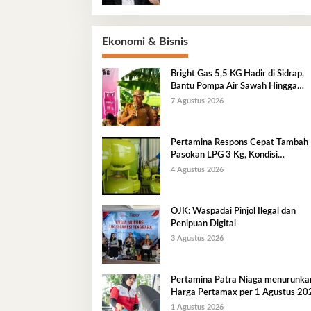
Ekonomi & Bisnis
Bright Gas 5,5 KG Hadir di Sidrap,
Bantu Pompa Air Sawah Hingga
Efisienkan Penyaluran Elpiji 3 Kg
7 Agustus 2026
Pertamina Respons Cepat Tambah
Pasokan LPG 3 Kg, Kondisi
Penyaluran di Sulawesi Selatan
4 Agustus 2026
Berlangsung Kondusif
OJK: Waspadai Pinjol Ilegal dan
Penipuan Digital
3 Agustus 2026
Pertamina Patra Niaga menurunka
Harga Pertamax per 1 Agustus 20
1 Agustus 2026