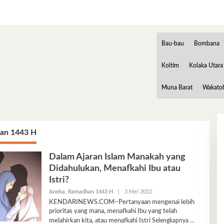
Bau-bau
Bombana
Koltim
Kolaka Utara
Muna Barat
Wakato
an 1443 H
Dalam Ajaran Islam Manakah yang
Didahulukan, Menafkahi Ibu atau
Istri?
Oleh
Aneka
,
Ramadhan 1443 H
|
3 Mei 2022
Ariyani
KENDARINEWS.COM–Pertanyaan mengenai lebih
prioritas yang mana, menafkahi Ibu yang telah
melahirkan kita, atau menafkahi Istri
Selengkapnya