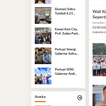
untuk Warga Sultra
Ekonomi Sultra
Wali Ko
Tumbuh 6,23
Sepert
Persen di Atas
Nasional
Ramadhan 
KENDARIN
Kawal Asta Cita,
manusia s
Prof. Zudan Pantau
Langsung Seleksi
PPPK Kemensos di
BKN Kendari
Perkuat Sinergi,
Gubernur Sultra
Sambut Wamenko
Otto Hasibuan
Perkuat SDM,
Gubernur Andi
Sumangerukka
Resmikan BLK
Buteng
Aneka