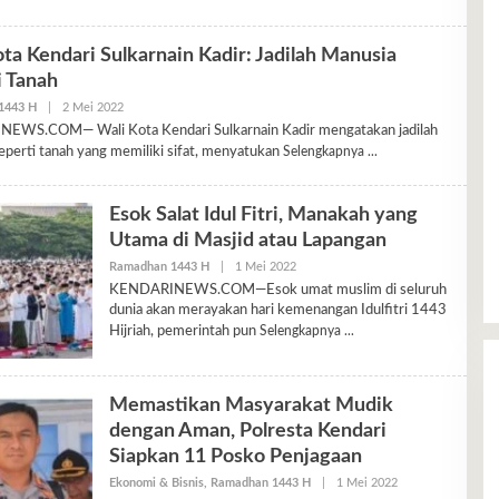
ta Kendari Sulkarnain Kadir: Jadilah Manusia
i Tanah
Oleh
1443 H
|
2 Mei 2022
Ariyani
EWS.COM— Wali Kota Kendari Sulkarnain Kadir mengatakan jadilah
eperti tanah yang memiliki sifat, menyatukan
Selengkapnya
Esok Salat Idul Fitri, Manakah yang
Utama di Masjid atau Lapangan
Oleh
Ramadhan 1443 H
|
1 Mei 2022
Ariyani
KENDARINEWS.COM—Esok umat muslim di seluruh
dunia akan merayakan hari kemenangan Idulfitri 1443
Hijriah, pemerintah pun
Selengkapnya
Memastikan Masyarakat Mudik
dengan Aman, Polresta Kendari
Siapkan 11 Posko Penjagaan
Oleh
Ekonomi & Bisnis
,
Ramadhan 1443 H
|
1 Mei 2022
Ariyani