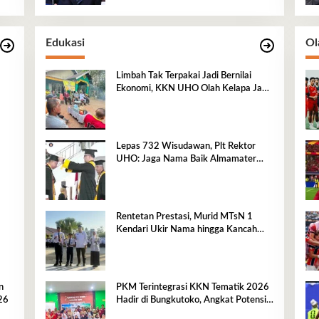
Edukasi
Ol
Limbah Tak Terpakai Jadi Bernilai
Ekonomi, KKN UHO Olah Kelapa Jadi
Asap Cair dan Briket
Lepas 732 Wisudawan, Plt Rektor
UHO: Jaga Nama Baik Almamater
Lewat Karya Nyata
Rentetan Prestasi, Murid MTsN 1
Kendari Ukir Nama hingga Kancah
Internasional
n
PKM Terintegrasi KKN Tematik 2026
26
Hadir di Bungkutoko, Angkat Potensi
Tumbuhan Obat Tradisional Pesisir