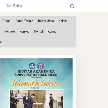
Buton
Buton Tengah
Buton Utara
Kolaka
Konawe
Konkep
Konsel
Konut
bi