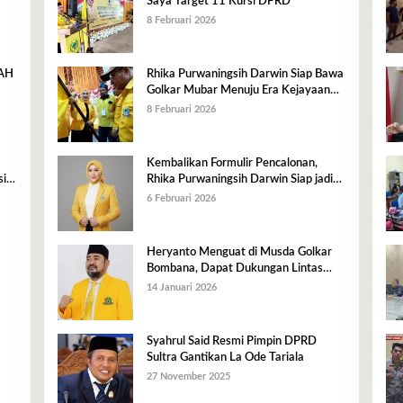
Saya Target 11 Kursi DPRD
8 Februari 2026
RAH
Rhika Purwaningsih Darwin Siap Bawa
Golkar Mubar Menuju Era Kejayaan
Baru
8 Februari 2026
Kembalikan Formulir Pencalonan,
i,
Rhika Purwaningsih Darwin Siap jadi
n
Ketua DPD II Golkar Mubar
6 Februari 2026
Heryanto Menguat di Musda Golkar
Bombana, Dapat Dukungan Lintas
Fraksi dan Akar Rumput
14 Januari 2026
Syahrul Said Resmi Pimpin DPRD
Sultra Gantikan La Ode Tariala
27 November 2025