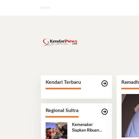
Lewati
ke
konten
Kendari Terbaru
Ramadh
Regional Sultra
Kemenaker
Siapkan Ribuan
Kesempatan Kerja