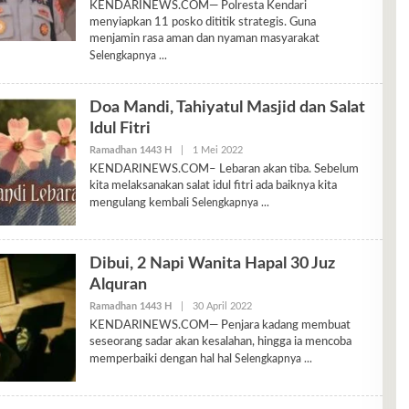
KENDARINEWS.COM— Polresta Kendari
menyiapkan 11 posko dititik strategis. Guna
menjamin rasa aman dan nyaman masyarakat
Selengkapnya
Doa Mandi, Tahiyatul Masjid dan Salat
Idul Fitri
Oleh
Ramadhan 1443 H
|
1 Mei 2022
Ariyani
KENDARINEWS.COM– Lebaran akan tiba. Sebelum
kita melaksanakan salat idul fitri ada baiknya kita
mengulang kembali
Selengkapnya
Dibui, 2 Napi Wanita Hapal 30 Juz
Alquran
Oleh
Ramadhan 1443 H
|
30 April 2022
Ariyani
KENDARINEWS.COM— Penjara kadang membuat
seseorang sadar akan kesalahan, hingga ia mencoba
memperbaiki dengan hal hal
Selengkapnya