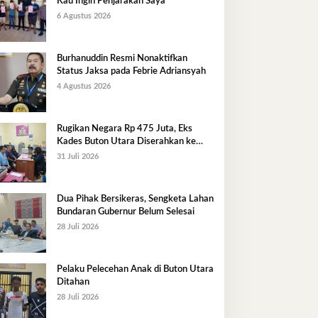
Kau Ingin Penjarakan Saya
6 Agustus 2026
Burhanuddin Resmi Nonaktifkan
Status Jaksa pada Febrie Adriansyah
4 Agustus 2026
Rugikan Negara Rp 475 Juta, Eks
Kades Buton Utara Diserahkan ke
Kejaksaan
31 Juli 2026
Dua Pihak Bersikeras, Sengketa Lahan
Bundaran Gubernur Belum Selesai
28 Juli 2026
Pelaku Pelecehan Anak di Buton Utara
Ditahan
28 Juli 2026