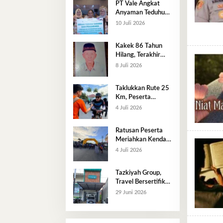
PT Vale Angkat
Anyaman Teduhu
Luwu Timur ke
10 Juli 2026
Panggung Nasional,
Dekranas Beri
Kakek 86 Tahun
Apresiasi
Hilang, Terakhir
Terlihat di Lawata
8 Juli 2026
​Taklukkan Rute 25
Km, Peserta
Perwakilan
4 Juli 2026
Pertamina Jadi
yang Tercepat di
Ratusan Peserta
Kendari Pos Fun
Meriahkan Kendari
Bike 2026
Pos Fun Bike 2026,
4 Juli 2026
Perkuat Semangat
Hidup Sehat dan
Tazkiyah Group,
Kebersamaan
Travel Bersertifikat
ISO Hadir di
29 Juni 2026
Kendari