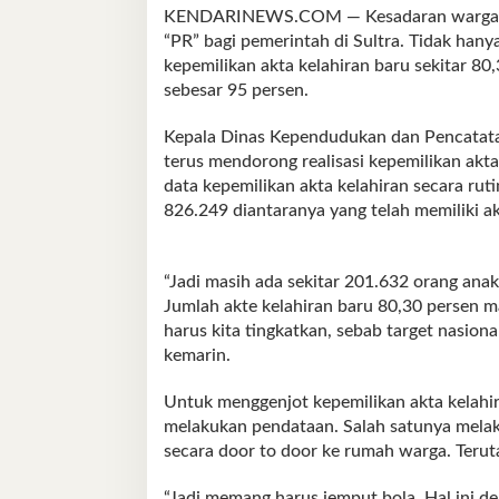
KENDARINEWS.COM — Kesadaran warga m
“PR” bagi pemerintah di Sultra. Tidak hany
kepemilikan akta kelahiran baru sekitar 80
sebesar 95 persen.
Kepala Dinas Kependudukan dan Pencatatan 
terus mendorong realisasi kepemilikan akt
data kepemilikan akta kelahiran secara rut
826.249 diantaranya yang telah memiliki ak
“Jadi masih ada sekitar 201.632 orang anak
Jumlah akte kelahiran baru 80,30 persen m
harus kita tingkatkan, sebab target nasiona
kemarin.
Untuk menggenjot kepemilikan akta kelahi
melakukan pendataan. Salah satunya melak
secara door to door ke rumah warga. Terut
“Jadi memang harus jemput bola. Hal ini d