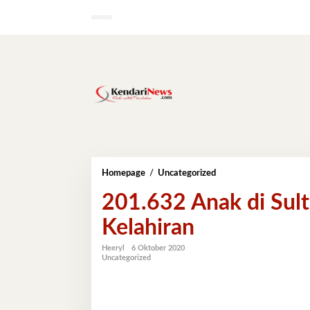
Lewati
ke
konten
201.632
Homepage
/
Uncategorized
Anak
201.632 Anak di Sult
di
Sultra
Kelahiran
Belum
Memiliki
Akta
Heeryl
6 Oktober 2020
Uncategorized
Kelahiran