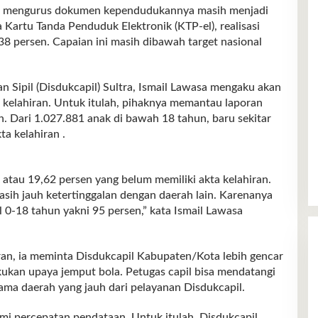
engurus dokumen kependudukannya masih menjadi
a Kartu Tanda Penduduk Elektronik (KTP-el), realisasi
,38 persen. Capaian ini masih dibawah target nasional
Sipil (Disdukcapil) Sultra, Ismail Lawasa mengaku akan
a kelahiran. Untuk itulah, pihaknya memantau laporan
in. Dari 1.027.881 anak di bawah 18 tahun, baru sekitar
ta kelahiran .
 atau 19,62 persen yang belum memiliki akta kelahiran.
asih jauh ketertinggalan dengan daerah lain. Karenanya
l 0-18 tahun yakni 95 persen,” kata Ismail Lawasa
ran, ia meminta Disdukcapil Kabupaten/Kota lebih gencar
ukan upaya jemput bola. Petugas capil bisa mendatangi
ama daerah yang jauh dari pelayanan Disdukcapil.
emi percepatan pendataan. Untuk itulah, Disdukcapil