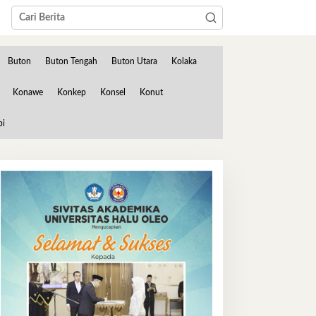
Buton
Buton Tengah
Buton Utara
Kolaka
Konawe
Konkep
Konsel
Konut
bi