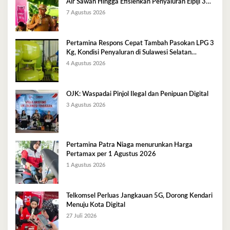
Air Sawah Hingga Efisienkan Penyaluran Elpiji 3
Kg
7 Agustus 2026
Pertamina Respons Cepat Tambah Pasokan LPG 3
Kg, Kondisi Penyaluran di Sulawesi Selatan
Berlangsung Kondusif
4 Agustus 2026
OJK: Waspadai Pinjol Ilegal dan Penipuan Digital
3 Agustus 2026
Pertamina Patra Niaga menurunkan Harga
Pertamax per 1 Agustus 2026
1 Agustus 2026
Telkomsel Perluas Jangkauan 5G, Dorong Kendari
Menuju Kota Digital
27 Juli 2026