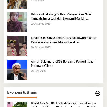
6 Mei 2026
Hilirisasi Cakalang Sultra: Menguatkan Nilai
Tambah, Investasi, dan Ekonomi Maritim
Berkelanjutan
25 Agustus 2025
Revitalisasi Gugusdepan, tangkal Tawuran antar
Pelajar melalui Pendidikan Karakter
20 Agustus 2025
Amran Sulaiman, KKSS Bersama Pemerintahan
Prabowo-Gibran
25 Juni 2025
Ekonomi & Bisnis
Bright Gas 5,5 KG Hadir di Sidrap, Bantu Pompa