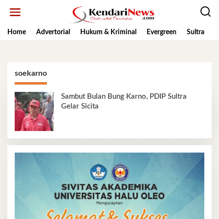
Lewati
ke
konten
Home
Advertorial
Hukum & Kriminal
Evergreen
Sultra
K
soekarno
Sambut Bulan Bung Karno, PDIP Sultra
Gelar Sicita