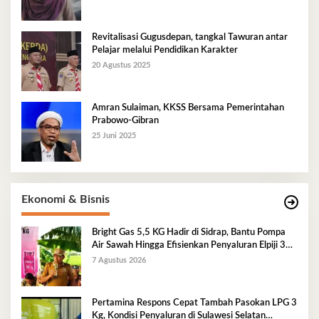
Revitalisasi Gugusdepan, tangkal Tawuran antar
Pelajar melalui Pendidikan Karakter
20 Agustus 2025
Amran Sulaiman, KKSS Bersama Pemerintahan
Prabowo-Gibran
25 Juni 2025
Ekonomi & Bisnis
Bright Gas 5,5 KG Hadir di Sidrap, Bantu Pompa
Air Sawah Hingga Efisienkan Penyaluran Elpiji 3
Kg
7 Agustus 2026
Pertamina Respons Cepat Tambah Pasokan LPG 3
Kg, Kondisi Penyaluran di Sulawesi Selatan