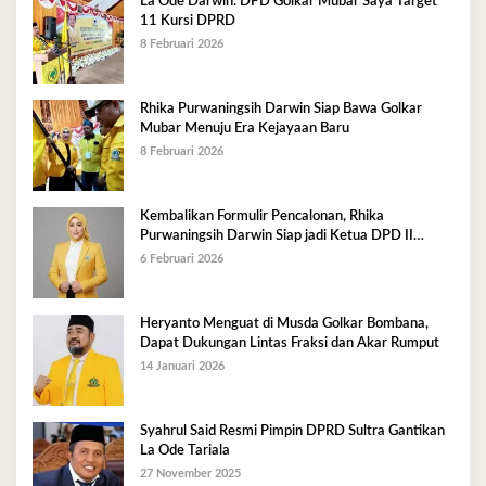
La Ode Darwin: DPD Golkar Mubar Saya Target
11 Kursi DPRD
8 Februari 2026
Rhika Purwaningsih Darwin Siap Bawa Golkar
Mubar Menuju Era Kejayaan Baru
8 Februari 2026
Kembalikan Formulir Pencalonan, Rhika
Purwaningsih Darwin Siap jadi Ketua DPD II
Golkar Mubar
6 Februari 2026
Heryanto Menguat di Musda Golkar Bombana,
Dapat Dukungan Lintas Fraksi dan Akar Rumput
14 Januari 2026
Syahrul Said Resmi Pimpin DPRD Sultra Gantikan
La Ode Tariala
27 November 2025