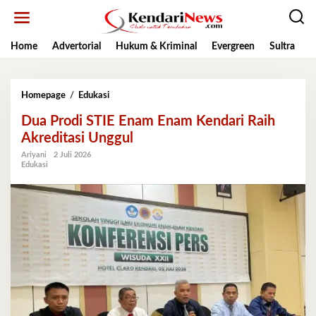
Lewati
ke
konten
Home
Advertorial
Hukum & Kriminal
Evergreen
Sultra
K
Dua
Homepage
/
Edukasi
Prodi
Dua Prodi STIE Enam Enam Kendari Raih
STIE
Enam
Akreditasi Unggul
Enam
Ariyani
2 Juli 2026
Kendari
Edukasi
Raih
Akreditasi
Unggul