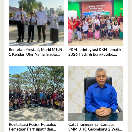
Rentetan Prestasi, Murid MTsN
PKM Terintegrasi KKN Tematik
1 Kendari Ukir Nama hingga
2026 Hadir di Bungkutoko,
Kancah Internasional
Angkat Potensi Tumbuhan Obat
Tradisional Pesisir
Revitalisasi Pesisir Petoaha,
Catat Tanggalnya! Camaba
Pemetaan Partisipatif dan
SMM UHO Gelombang 2 Wajib