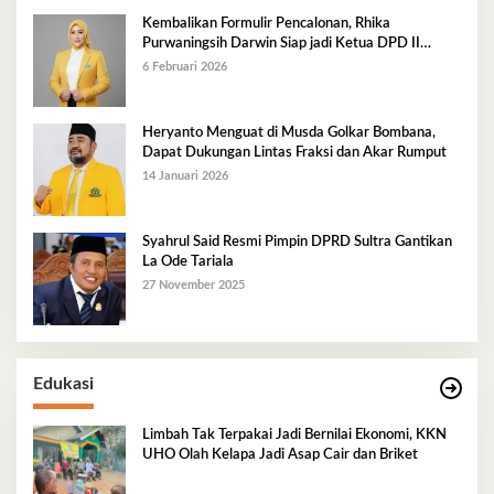
Kembalikan Formulir Pencalonan, Rhika
Purwaningsih Darwin Siap jadi Ketua DPD II
Golkar Mubar
6 Februari 2026
Heryanto Menguat di Musda Golkar Bombana,
Dapat Dukungan Lintas Fraksi dan Akar Rumput
14 Januari 2026
Syahrul Said Resmi Pimpin DPRD Sultra Gantikan
La Ode Tariala
27 November 2025
Edukasi
Limbah Tak Terpakai Jadi Bernilai Ekonomi, KKN
UHO Olah Kelapa Jadi Asap Cair dan Briket