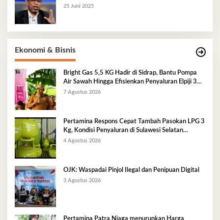
25 Juni 2025
Ekonomi & Bisnis
Bright Gas 5,5 KG Hadir di Sidrap, Bantu Pompa
Air Sawah Hingga Efisienkan Penyaluran Elpiji 3
Kg
7 Agustus 2026
Pertamina Respons Cepat Tambah Pasokan LPG 3
Kg, Kondisi Penyaluran di Sulawesi Selatan
Berlangsung Kondusif
4 Agustus 2026
OJK: Waspadai Pinjol Ilegal dan Penipuan Digital
3 Agustus 2026
Pertamina Patra Niaga menurunkan Harga