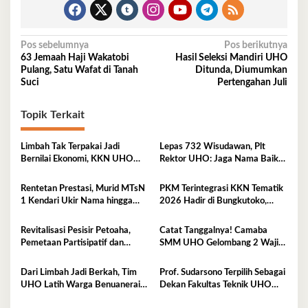
Navigasi
Pos sebelumnya
Pos berikutnya
63 Jemaah Haji Wakatobi
Hasil Seleksi Mandiri UHO
pos
Pulang, Satu Wafat di Tanah
Ditunda, Diumumkan
Suci
Pertengahan Juli
Topik Terkait
Limbah Tak Terpakai Jadi
Lepas 732 Wisudawan, Plt
Bernilai Ekonomi, KKN UHO
Rektor UHO: Jaga Nama Baik
Olah Kelapa Jadi Asap Cair dan
Almamater Lewat Karya Nyata
Briket
Rentetan Prestasi, Murid MTsN
PKM Terintegrasi KKN Tematik
1 Kendari Ukir Nama hingga
2026 Hadir di Bungkutoko,
Kancah Internasional
Angkat Potensi Tumbuhan Obat
Tradisional Pesisir
Revitalisasi Pesisir Petoaha,
Catat Tanggalnya! Camaba
Pemetaan Partisipatif dan
SMM UHO Gelombang 2 Wajib
Pengelolaan Sampah
Ikut Pemkes 7 Agustus
Dari Limbah Jadi Berkah, Tim
Prof. Sudarsono Terpilih Sebagai
UHO Latih Warga Benuanerai
Dekan Fakultas Teknik UHO
Olah Sabut Kelapa
Periode 2026–2030