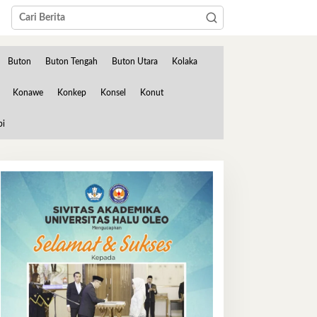
Buton
Buton Tengah
Buton Utara
Kolaka
Konawe
Konkep
Konsel
Konut
bi