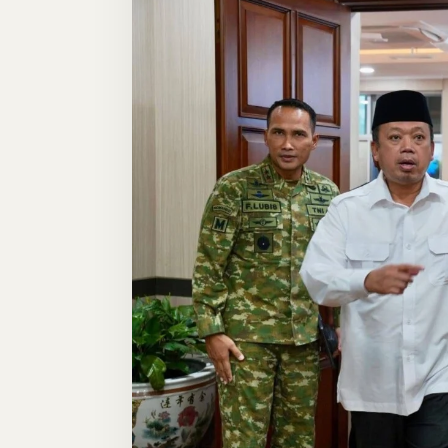
Eks
HGU
2.393
Hektare