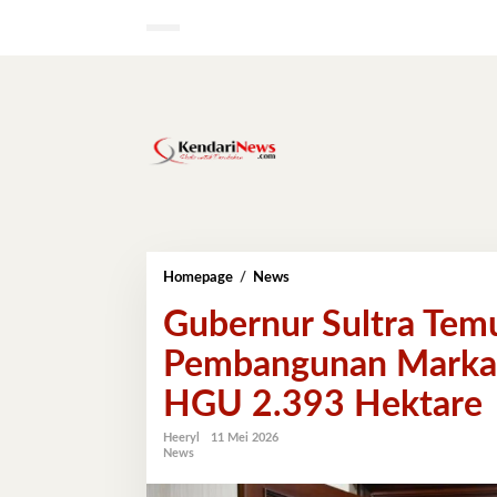
Lewati
ke
konten
Gubernur
Homepage
/
News
Sultra
Gubernur Sultra Tem
Temui
Menteri
Pembangunan Markas
ATR/BPN,
Bahas
HGU 2.393 Hektare
Pembangunan
Markas
Grup
Heeryl
11 Mei 2026
News
5
Kopassus
di