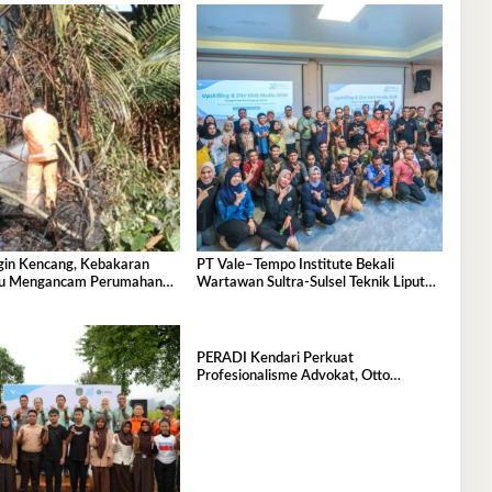
in Kencang, Kebakaran
PT Vale–Tempo Institute Bekali
gu Mengancam Perumahan
Wartawan Sultra-Sulsel Teknik Liputan
Indah
Investigasi di Sorowako
PERADI Kendari Perkuat
Profesionalisme Advokat, Otto
Hasibuan Minta Pengurus Baru Jaga
Integritas