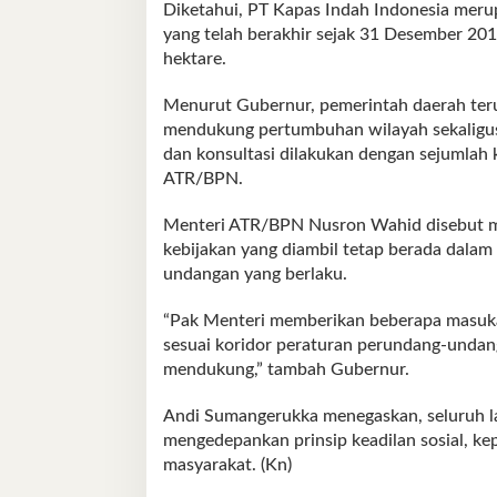
Diketahui, PT Kapas Indah Indonesia mer
yang telah berakhir sejak 31 Desember 201
hektare.
Menurut Gubernur, pemerintah daerah ter
mendukung pertumbuhan wilayah sekaligus
dan konsultasi dilakukan dengan sejumlah
ATR/BPN.
Menteri ATR/BPN Nusron Wahid disebut me
kebijakan yang diambil tetap berada dala
undangan yang berlaku.
“Pak Menteri memberikan beberapa masuka
sesuai koridor peraturan perundang-undang
mendukung,” tambah Gubernur.
Andi Sumangerukka menegaskan, seluruh l
mengedepankan prinsip keadilan sosial, ke
masyarakat. (Kn)