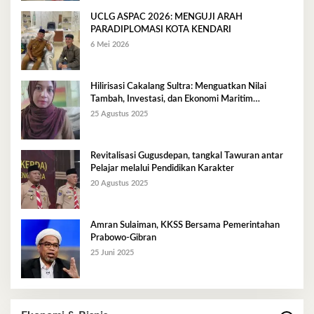
UCLG ASPAC 2026: MENGUJI ARAH
PARADIPLOMASI KOTA KENDARI
6 Mei 2026
Hilirisasi Cakalang Sultra: Menguatkan Nilai
Tambah, Investasi, dan Ekonomi Maritim
Berkelanjutan
25 Agustus 2025
Revitalisasi Gugusdepan, tangkal Tawuran antar
Pelajar melalui Pendidikan Karakter
20 Agustus 2025
Amran Sulaiman, KKSS Bersama Pemerintahan
Prabowo-Gibran
25 Juni 2025