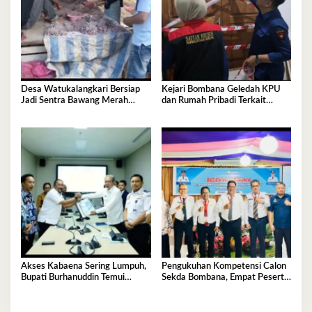
Desa Watukalangkari Bersiap
Kejari Bombana Geledah KPU
Jadi Sentra Bawang Merah
dan Rumah Pribadi Terkait
Andalan Bombana
Dugaan Korupsi Dana Hibah
Pilkada
Akses Kabaena Sering Lumpuh,
Pengukuhan Kompetensi Calon
Bupati Burhanuddin Temui
Sekda Bombana, Empat Peserta
Kemenhub
Jalani Uji Kelayakan