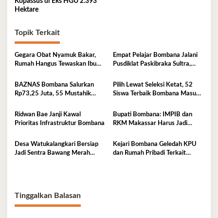
Kopassus di Eks HGU 2.393
Hektare
Topik Terkait
Gegara Obat Nyamuk Bakar,
Empat Pelajar Bombana Jalani
Rumah Hangus Tewaskan Ibu
Pusdiklat Paskibraka Sultra,
dan Empat Anak
Siap Kibarkan Merah Putih
BAZNAS Bombana Salurkan
Pilih Lewat Seleksi Ketat, 52
Rp73,25 Juta, 55 Mustahik
Siswa Terbaik Bombana Masuk
Terima Bantuan
Pusdiklat Paskibraka
Ridwan Bae Janji Kawal
Bupati Bombana: IMPIB dan
Prioritas Infrastruktur Bombana
RKM Makassar Harus Jadi
Mitra Pembangunan
Desa Watukalangkari Bersiap
Kejari Bombana Geledah KPU
Jadi Sentra Bawang Merah
dan Rumah Pribadi Terkait
Andalan Bombana
Dugaan Korupsi Dana Hibah
Pilkada
Tinggalkan Balasan