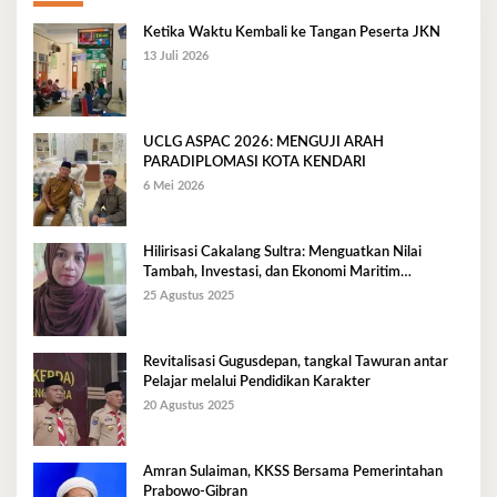
Ketika Waktu Kembali ke Tangan Peserta JKN
13 Juli 2026
UCLG ASPAC 2026: MENGUJI ARAH
PARADIPLOMASI KOTA KENDARI
6 Mei 2026
Hilirisasi Cakalang Sultra: Menguatkan Nilai
Tambah, Investasi, dan Ekonomi Maritim
Berkelanjutan
25 Agustus 2025
Revitalisasi Gugusdepan, tangkal Tawuran antar
Pelajar melalui Pendidikan Karakter
20 Agustus 2025
Amran Sulaiman, KKSS Bersama Pemerintahan
Prabowo-Gibran