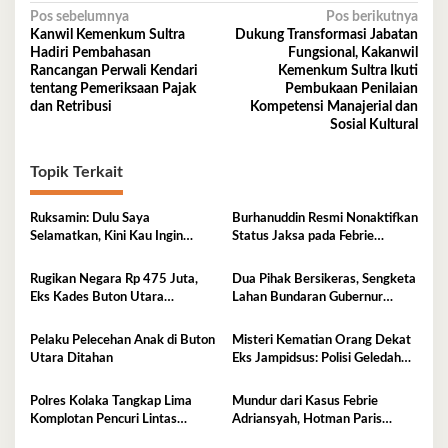
Navigasi
Pos sebelumnya
Pos berikutnya
Kanwil Kemenkum Sultra
Dukung Transformasi Jabatan
pos
Hadiri Pembahasan
Fungsional, Kakanwil
Rancangan Perwali Kendari
Kemenkum Sultra Ikuti
tentang Pemeriksaan Pajak
Pembukaan Penilaian
dan Retribusi
Kompetensi Manajerial dan
Sosial Kultural
Topik Terkait
Ruksamin: Dulu Saya
Burhanuddin Resmi Nonaktifkan
Selamatkan, Kini Kau Ingin
Status Jaksa pada Febrie
Penjarakan Saya
Adriansyah
Rugikan Negara Rp 475 Juta,
Dua Pihak Bersikeras, Sengketa
Eks Kades Buton Utara
Lahan Bundaran Gubernur
Diserahkan ke Kejaksaan
Belum Selesai
Pelaku Pelecehan Anak di Buton
Misteri Kematian Orang Dekat
Utara Ditahan
Eks Jampidsus: Polisi Geledah
Jejak, Belum Ada Kesimpulan
Polres Kolaka Tangkap Lima
Mundur dari Kasus Febrie
Komplotan Pencuri Lintas
Adriansyah, Hotman Paris
Provinsi
Derita Saraf Terjepit