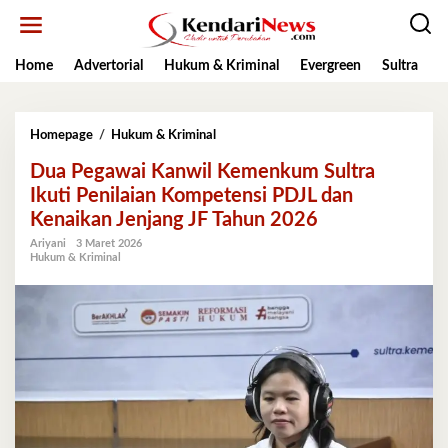
Lewati
ke
konten
Home
Advertorial
Hukum & Kriminal
Evergreen
Sultra
K
Dua
Homepage
/
Hukum & Kriminal
Pegawai
Dua Pegawai Kanwil Kemenkum Sultra
Kanwil
Kemenkum
Ikuti Penilaian Kompetensi PDJL dan
Sultra
Kenaikan Jenjang JF Tahun 2026
Ikuti
Penilaian
Ariyani
3 Maret 2026
Hukum & Kriminal
Kompetensi
PDJL
dan
Kenaikan
Jenjang
JF
Tahun
2026