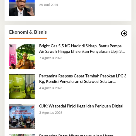
25 Juni 2025
Ekonomi & Bisnis
Bright Gas 5,5 KG Hadir di Sidrap, Bantu Pompa
Air Sawah Hingga Efisienkan Penyaluran Elpiji 3
Kg
7 Agustus 2026
Pertamina Respons Cepat Tambah Pasokan LPG 3
Kg, Kondisi Penyaluran di Sulawesi Selatan
Berlangsung Kondusif
4 Agustus 2026
OJK: Waspadai Pinjol Ilegal dan Penipuan Digital
3 Agustus 2026