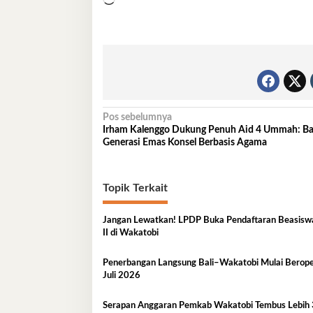
Navigasi
Pos sebelumnya
Irham Kalenggo Dukung Penuh Aid 4 Ummah: B
pos
Generasi Emas Konsel Berbasis Agama
Topik Terkait
Jangan Lewatkan! LPDP Buka Pendaftaran Beasisw
II di Wakatobi
Penerbangan Langsung Bali–Wakatobi Mulai Berope
Juli 2026
Serapan Anggaran Pemkab Wakatobi Tembus Lebih