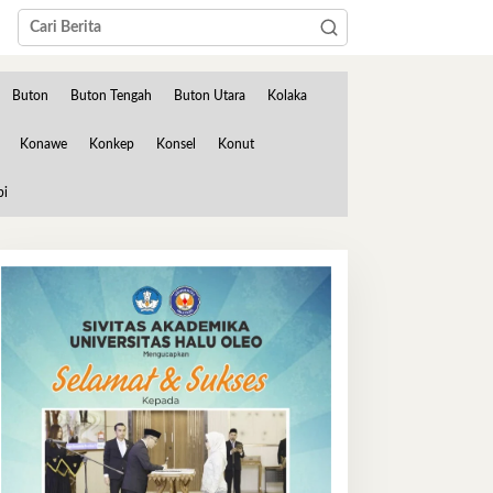
Buton
Buton Tengah
Buton Utara
Kolaka
Konawe
Konkep
Konsel
Konut
bi