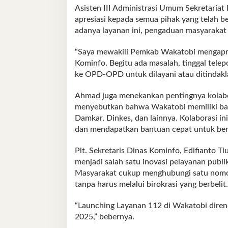
Asisten III Administrasi Umum Sekretaria
apresiasi kepada semua pihak yang telah b
adanya layanan ini, pengaduan masyarakat d
“Saya mewakili Pemkab Wakatobi mengapres
Kominfo. Begitu ada masalah, tinggal tele
ke OPD-OPD untuk dilayani atau ditindaklan
Ahmad juga menekankan pentingnya kolabora
menyebutkan bahwa Wakatobi memiliki banya
Damkar, Dinkes, dan lainnya. Kolaborasi 
dan mendapatkan bantuan cepat untuk berb
Plt. Sekretaris Dinas Kominfo, Edifianto
menjadi salah satu inovasi pelayanan publi
Masyarakat cukup menghubungi satu nomor
tanpa harus melalui birokrasi yang berbelit.
“Launching Layanan 112 di Wakatobi dir
2025,” bebernya.