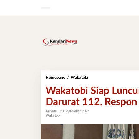
Lewati
ke
konten
Wakatobi
Homepage
/
Wakatobi
Siap
Wakatobi Siap Luncu
Luncurkan
Layanan
Darurat 112, Respon
Panggilan
Darurat
112,
Ariyani
20 September 2025
Wakatobi
Respon
Cepat
untuk
Masyarakat