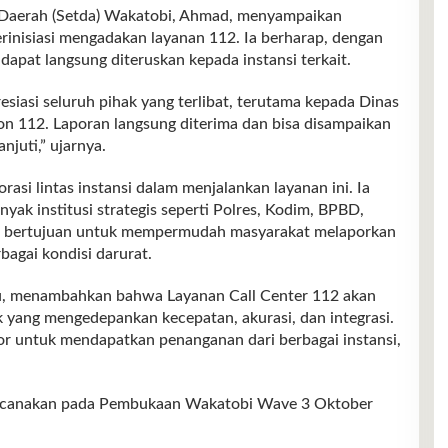
t Daerah (Setda) Wakatobi, Ahmad, menyampaikan
erinisiasi mengadakan layanan 112. Ia berharap, dengan
apat langsung diteruskan kepada instansi terkait.
iasi seluruh pihak yang terlibat, terutama kepada Dinas
pon 112. Laporan langsung diterima dan bisa disampaikan
juti,” ujarnya.
si lintas instansi dalam menjalankan layanan ini. Ia
k institusi strategis seperti Polres, Kodim, BPBD,
ini bertujuan untuk mempermudah masyarakat melaporkan
agai kondisi darurat.
 Tiu, menambahkan bahwa Layanan Call Center 112 akan
k yang mengedepankan kecepatan, akurasi, dan integrasi.
 untuk mendapatkan penanganan dari berbagai instansi,
encanakan pada Pembukaan Wakatobi Wave 3 Oktober