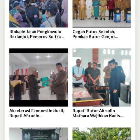
Blokade Jalan Pongkowulu
Cegah Putus Sekolah,
Berlanjut, Pemprov Sultra
Pemkab Butur Genjot
Janji Perbaikan Darurat dan
Gerakan Orang Tua Asuh
Usulkan Penanganan
Permanen
Akselerasi Ekonomi Inklusif,
Bupati Butur Afirudin
Bupati Afirudin
Mathara Wajibkan Kadis
Pertanggungjawabkan APBD
Teken Perjanjian Kinerja
2025
Tahun 2026