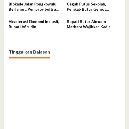
Simbolis
Blokade Jalan Pongkowulu
Cegah Putus Sekolah,
Berlanjut, Pemprov Sultra
Pemkab Butur Genjot
Janji Perbaikan Darurat dan
Gerakan Orang Tua Asuh
Usulkan Penanganan
Akselerasi Ekonomi Inklusif,
Bupati Butur Afirudin
Permanen
Bupati Afirudin
Mathara Wajibkan Kadis
Pertanggungjawabkan APBD
Teken Perjanjian Kinerja
2025
Tahun 2026
Tinggalkan Balasan