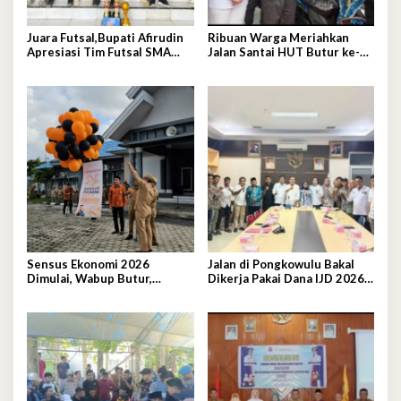
Juara Futsal,Bupati Afirudin
Ribuan Warga Meriahkan
Apresiasi Tim Futsal SMA
Jalan Santai HUT Butur ke-
Negeri 2 Kambowa
19, Hadiah Utama Sepeda
Motor
Sensus Ekonomi 2026
Jalan di Pongkowulu Bakal
Dimulai, Wabup Butur,
Dikerja Pakai Dana IJD 2026,
Rahman Lepas Balon Secara
Blokade Dibuka
Simbolis