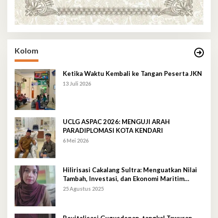
Kolom
Ketika Waktu Kembali ke Tangan Peserta JKN
13 Juli 2026
UCLG ASPAC 2026: MENGUJI ARAH
PARADIPLOMASI KOTA KENDARI
6 Mei 2026
Hilirisasi Cakalang Sultra: Menguatkan Nilai
Tambah, Investasi, dan Ekonomi Maritim
Berkelanjutan
25 Agustus 2025
Revitalisasi Gugusdepan, tangkal Tawuran