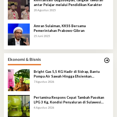
antar Pelajar melalui Pendidikan Karakter
20 Agustus 2025
Amran Sulaiman, KKSS Bersama
Pemerintahan Prabowo-Gibran
25 Juni 2025
Ekonomi & Bisnis
Bright Gas 5,5 KG Hadir di Sidrap, Bantu
Pompa Air Sawah Hingga Efisienkan
Penyaluran Elpiji 3 Kg
7 Agustus 2026
Pertamina Respons Cepat Tambah Pasokan
LPG 3 Kg, Kondisi Penyaluran di Sulawesi
Selatan Berlangsung Kondusif
4 Agustus 2026