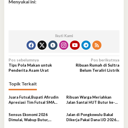
Menyukai ini:
Ikuti Kami
Navigasi
Pos sebelumnya
Pos berikutnya
Tips Pola Makan untuk
Ribuan Rumah di Sultra
pos
Penderita Asam Urat
Belum Teraliri Listrik
Topik Terkait
Juara Futsal,Bupati Afirudin
Ribuan Warga Meriahkan
Apresiasi Tim Futsal SMA
Jalan Santai HUT Butur ke-
Negeri 2 Kambowa
19, Hadiah Utama Sepeda
Motor
Sensus Ekonomi 2026
Jalan di Pongkowulu Bakal
Dimulai, Wabup Butur,
Dikerja Pakai Dana IJD 2026,
Rahman Lepas Balon Secara
Blokade Dibuka