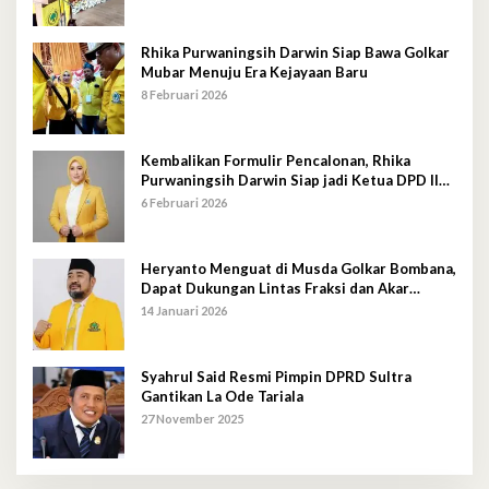
Rhika Purwaningsih Darwin Siap Bawa Golkar
Mubar Menuju Era Kejayaan Baru
8 Februari 2026
Kembalikan Formulir Pencalonan, Rhika
Purwaningsih Darwin Siap jadi Ketua DPD II
Golkar Mubar
6 Februari 2026
Heryanto Menguat di Musda Golkar Bombana,
Dapat Dukungan Lintas Fraksi dan Akar
Rumput
14 Januari 2026
Syahrul Said Resmi Pimpin DPRD Sultra
Gantikan La Ode Tariala
27 November 2025