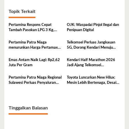
Topik Terkait
Pertamina Respons Cepat
OJK: Waspadai Pinjol Ilegal dan
Tambah Pasokan LPG 3 Kg,
Penipuan Digital
Kondisi Penyaluran di Sulawesi
Selatan Berlangsung Kondusif
Pertamina Patra Niaga
Telkomsel Perluas Jangkauan
menurunkan Harga Pertamax
5G, Dorong Kendari Menuju
per 1 Agustus 2026
Kota Digital
Emas Antam Naik Lagi: Rp2,62
Kendari Half Marathon 2026
Juta Per Gram
Jadi Ajang Telkomsel
Perkenalkan Ekosistem Digital
Terintegrasi
Pertamina Patra Niaga Regional
Toyota Luncurkan New Hilux:
Sulawesi Perluas Penyaluran
Mesin Lebih Bertenaga, Desain
Biosolar B50, Kini Tersedia di
Lebih Gagah, Dominasi Pasar
457 SPBU
Sulawesi Tenggara Mencapai
87,4%
Tinggalkan Balasan