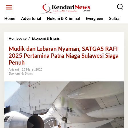
Lewati
ke
konten
Home
Advertorial
Hukum & Kriminal
Evergreen
Sultra
K
Mudik
Homepage
/
Ekonomi & Bisnis
dan
Mudik dan Lebaran Nyaman, SATGAS RAFI
Lebaran
Nyaman,
2025 Pertamina Patra Niaga Sulawesi Siaga
SATGAS
Penuh
RAFI
2025
Ariyani
25 Maret 2025
Ekonomi & Bisnis
Pertamina
Patra
Niaga
Sulawesi
Siaga
Penuh