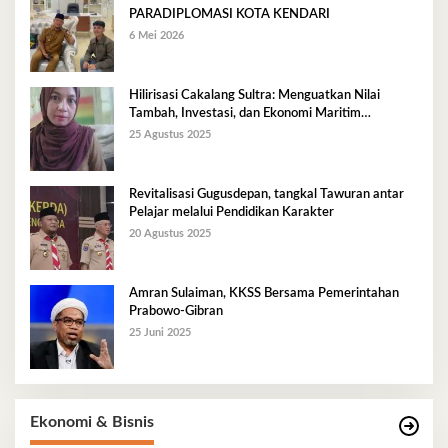
PARADIPLOMASI KOTA KENDARI
6 Mei 2026
Hilirisasi Cakalang Sultra: Menguatkan Nilai
Tambah, Investasi, dan Ekonomi Maritim
Berkelanjutan
25 Agustus 2025
Revitalisasi Gugusdepan, tangkal Tawuran antar
Pelajar melalui Pendidikan Karakter
20 Agustus 2025
Amran Sulaiman, KKSS Bersama Pemerintahan
Prabowo-Gibran
25 Juni 2025
Ekonomi & Bisnis