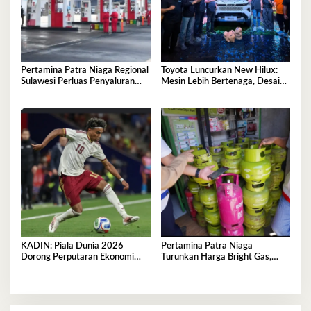
Pertamina Patra Niaga Regional
Toyota Luncurkan New Hilux:
Sulawesi Perluas Penyaluran
Mesin Lebih Bertenaga, Desain
Biosolar B50, Kini Tersedia di
Lebih Gagah, Dominasi Pasar
457 SPBU
Sulawesi Tenggara Mencapai
87,4%
KADIN: Piala Dunia 2026
Pertamina Patra Niaga
Dorong Perputaran Ekonomi
Turunkan Harga Bright Gas,
Nasional Tembus Rp5,03 Triliun
Hadirkan LPG Berkualitas
dengan Harga Lebih Kompetitif