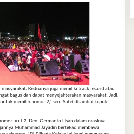
i masyarakat. Keduanya juga memiliki track record atau
ngat bagus dan dapat menyejahterakan masyarakat. Jadi,
untuk memilih nomor 2,” seru Safei disambut tepuk
 nomor urut 2, Deni Germanto Lisan dalam orasinya
ngannya Muhammad Jayadin bertekad membawa
a sejahtera. “Di Pilkada Kolaka ini kami mengusung