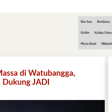
Bau-bau
Bombana
Koltim
Kolaka Utara
Muna Barat
Wakato
assa di Watubangga,
n Dukung JADI