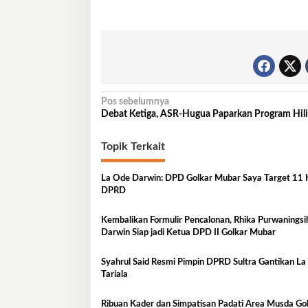
Navigasi
Pos sebelumnya
Debat Ketiga, ASR-Hugua Paparkan Program Hilir
pos
Topik Terkait
La Ode Darwin: DPD Golkar Mubar Saya Target 11 
DPRD
Kembalikan Formulir Pencalonan, Rhika Purwaningsi
Darwin Siap jadi Ketua DPD II Golkar Mubar
Syahrul Said Resmi Pimpin DPRD Sultra Gantikan L
Tariala
Ribuan Kader dan Simpatisan Padati Area Musda Go