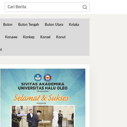
Buton
Buton Tengah
Buton Utara
Kolaka
Konawe
Konkep
Konsel
Konut
bi