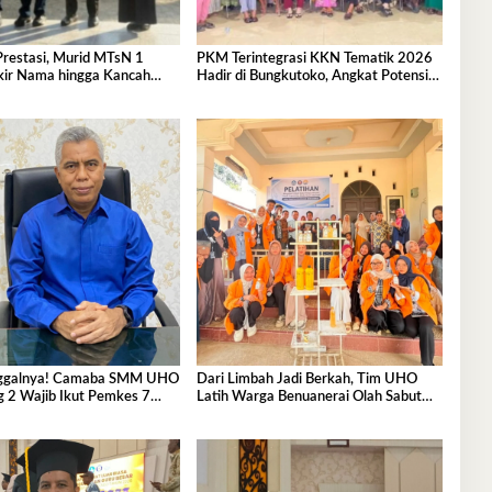
Prestasi, Murid MTsN 1
PKM Terintegrasi KKN Tematik 2026
kir Nama hingga Kancah
Hadir di Bungkutoko, Angkat Potensi
nal
Tumbuhan Obat Tradisional Pesisir
nggalnya! Camaba SMM UHO
Dari Limbah Jadi Berkah, Tim UHO
 2 Wajib Ikut Pemkes 7
Latih Warga Benuanerai Olah Sabut
Kelapa