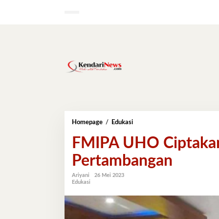
Lewati
ke
konten
FMIPA
Homepage
/
Edukasi
UHO
FMIPA UHO Ciptakan
Ciptakan
Mahasiswa
Pertambangan
Handal
Bidang
Pertambangan
Ariyani
26 Mei 2023
Edukasi