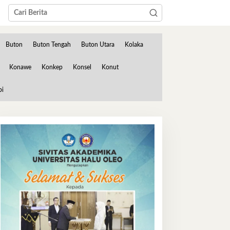
Buton
Buton Tengah
Buton Utara
Kolaka
Konawe
Konkep
Konsel
Konut
bi