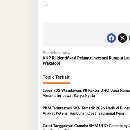
Memuat...
Navigasi
Pos sebelumnya
KKP RI Identifikasi Peluang Investasi Rumput Lau
pos
Wakatobi
Topik Terkait
Lepas 732 Wisudawan, Plt Rektor UHO: Jaga Nama
Almamater Lewat Karya Nyata
PKM Terintegrasi KKN Tematik 2026 Hadir di Bung
Angkat Potensi Tumbuhan Obat Tradisional Pesisir
Catat Tanggalnya! Camaba SMM UHO Gelombang 2