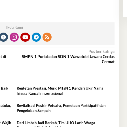
Ikuti Kami
Pos berikutnya
t di
SMPN 1 Puriala dan SDN 1 Wawotobi Jawara Cerdas
Cermat
 Baik
Rentetan Prestasi, Murid MTsN 1 Kendari Ukir Nama
hingga Kancah Internasional
kutoko,
Revitalisasi Pesisir Petoaha, Pemetaan Partisipatif dan
Pengelolaan Sampah
 Wajib
Dari Limbah Jadi Berkah, Tim UHO Latih Warga