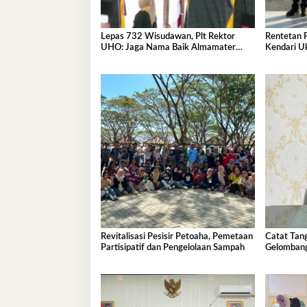
Lepas 732 Wisudawan, Plt Rektor
Rentetan 
UHO: Jaga Nama Baik Almamater
Kendari U
Lewat Karya Nyata
Internasio
Revitalisasi Pesisir Petoaha, Pemetaan
Catat Ta
Partisipatif dan Pengelolaan Sampah
Gelombang
Agustus