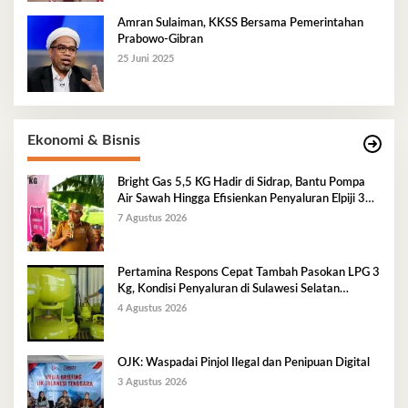
Amran Sulaiman, KKSS Bersama Pemerintahan
Prabowo-Gibran
25 Juni 2025
Ekonomi & Bisnis
Bright Gas 5,5 KG Hadir di Sidrap, Bantu Pompa
Air Sawah Hingga Efisienkan Penyaluran Elpiji 3
Kg
7 Agustus 2026
Pertamina Respons Cepat Tambah Pasokan LPG 3
Kg, Kondisi Penyaluran di Sulawesi Selatan
Berlangsung Kondusif
4 Agustus 2026
OJK: Waspadai Pinjol Ilegal dan Penipuan Digital
3 Agustus 2026