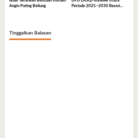
Ikbar Serahkan Bantuan Korban
DPD LASQI Konawe Utara
Angin Puting Beliung
Periode 2025–2030 Resmi
Dilantik
Tinggalkan Balasan