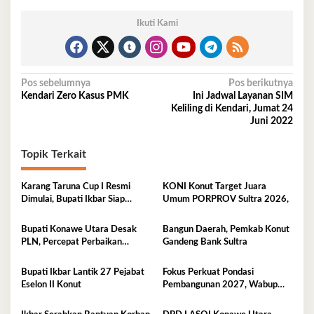
Ikuti Kami
Navigasi
Pos sebelumnya
Pos berikutnya
Kendari Zero Kasus PMK
Ini Jadwal Layanan SIM
pos
Keliling di Kendari, Jumat 24
Juni 2022
Topik Terkait
Karang Taruna Cup I Resmi
KONI Konut Target Juara
Dimulai, Bupati Ikbar Siap
Umum PORPROV Sultra 2026,
Bonus Rp50 Juta untuk Juara
Porprov
Bupati Konawe Utara Desak
Bangun Daerah, Pemkab Konut
PLN, Percepat Perbaikan
Gandeng Bank Sultra
Tegangan Listrik
Bupati Ikbar Lantik 27 Pejabat
Fokus Perkuat Pondasi
Eselon II Konut
Pembangunan 2027, Wabup
Abuhaera Tekankan Prioritas
Anggaran