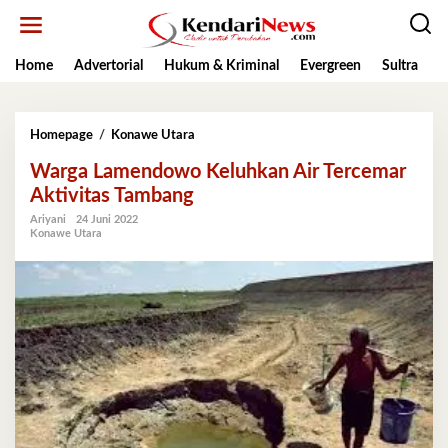
Lewati
ke
konten
Home
Advertorial
Hukum & Kriminal
Evergreen
Sultra
K
Warga
Homepage
/
Konawe Utara
Lamendowo
Warga Lamendowo Keluhkan Air Tercemar
Keluhkan
Air
Aktivitas Tambang
Tercemar
Ariyani
24 Juni 2022
Aktivitas
Konawe Utara
Tambang