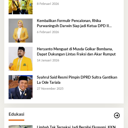
8 Februari 2026
Kembalikan Formulir Pencalonan, Rhika
Purwaningsih Darwin Siap jadi Ketua DPD II
Golkar Mubar
6 Februari 2026
Heryanto Menguat di Musda Golkar Bombana,
Dapat Dukungan Lintas Fraksi dan Akar Rumput
14 Januari 2026
Syahrul Said Resmi Pimpin DPRD Sultra Gantikan
La Ode Tariala
27 November 2025
Edukasi
Limbah Tak Terpakai Jadi Bernilai Ekonomi, KKN