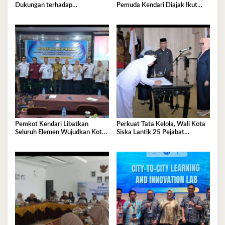
Dukungan terhadap
Pemuda Kendari Diajak Ikut
Keberlanjutan Investasi IPIP
Tentukan Arah Pembangunan
Pemkot Kendari Libatkan
Perkuat Tata Kelola, Wali Kota
Seluruh Elemen Wujudkan Kota
Siska Lantik 25 Pejabat
Tangguh Iklim
Administrator