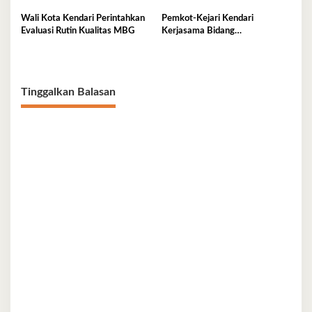
Nasional
Sirkular
Wali Kota Kendari Perintahkan
Pemkot-Kejari Kendari
Evaluasi Rutin Kualitas MBG
Kerjasama Bidang
Pendampingan Hukum ‘Gratis’
Tinggalkan Balasan