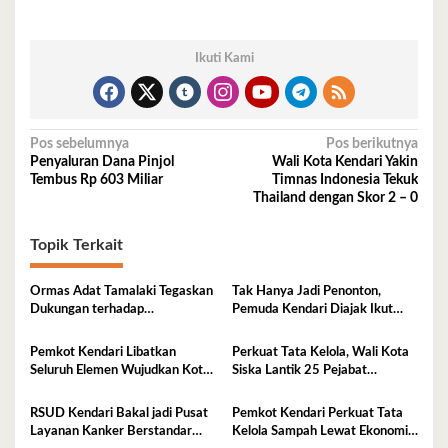
Ikuti Kami
Navigasi
Pos sebelumnya
Pos berikutnya
Penyaluran Dana Pinjol
Wali Kota Kendari Yakin
pos
Tembus Rp 603 Miliar
Timnas Indonesia Tekuk
Thailand dengan Skor 2 – 0
Topik Terkait
Ormas Adat Tamalaki Tegaskan
Tak Hanya Jadi Penonton,
Dukungan terhadap
Pemuda Kendari Diajak Ikut
Keberlanjutan Investasi IPIP
Tentukan Arah Pembangunan
Pemkot Kendari Libatkan
Perkuat Tata Kelola, Wali Kota
Seluruh Elemen Wujudkan Kota
Siska Lantik 25 Pejabat
Tangguh Iklim
Administrator
RSUD Kendari Bakal jadi Pusat
Pemkot Kendari Perkuat Tata
Layanan Kanker Berstandar
Kelola Sampah Lewat Ekonomi