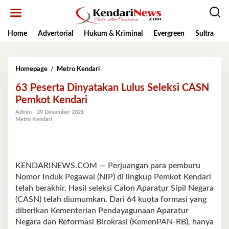
Lewati
ke
konten
Home
Advertorial
Hukum & Kriminal
Evergreen
Sultra
K
63
Homepage
/
Metro Kendari
Peserta
63 Peserta Dinyatakan Lulus Seleksi CASN
Dinyatakan
Lulus
Pemkot Kendari
Seleksi
Admin
29 Desember 2021
CASN
Metro Kendari
Pemkot
Kendari
KENDARINEWS.COM — Perjuangan para pemburu
Nomor Induk Pegawai (NIP) di lingkup Pemkot Kendari
telah berakhir. Hasil seleksi Calon Aparatur Sipil Negara
(CASN) telah diumumkan. Dari 64 kuota formasi yang
diberikan Kementerian Pendayagunaan Aparatur
Negara dan Reformasi Birokrasi (KemenPAN-RB), hanya