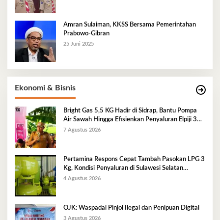
Amran Sulaiman, KKSS Bersama Pemerintahan
Prabowo-Gibran
25 Juni 2025
Ekonomi & Bisnis
Bright Gas 5,5 KG Hadir di Sidrap, Bantu Pompa
Air Sawah Hingga Efisienkan Penyaluran Elpiji 3
Kg
7 Agustus 2026
Pertamina Respons Cepat Tambah Pasokan LPG 3
Kg, Kondisi Penyaluran di Sulawesi Selatan
Berlangsung Kondusif
4 Agustus 2026
OJK: Waspadai Pinjol Ilegal dan Penipuan Digital
3 Agustus 2026