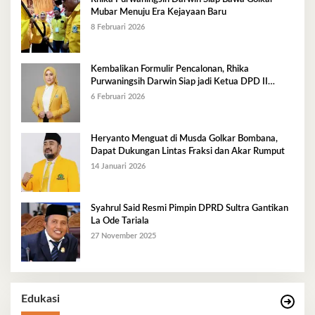
Mubar Menuju Era Kejayaan Baru
8 Februari 2026
Kembalikan Formulir Pencalonan, Rhika
Purwaningsih Darwin Siap jadi Ketua DPD II
Golkar Mubar
6 Februari 2026
Heryanto Menguat di Musda Golkar Bombana,
Dapat Dukungan Lintas Fraksi dan Akar Rumput
14 Januari 2026
Syahrul Said Resmi Pimpin DPRD Sultra Gantikan
La Ode Tariala
27 November 2025
Edukasi