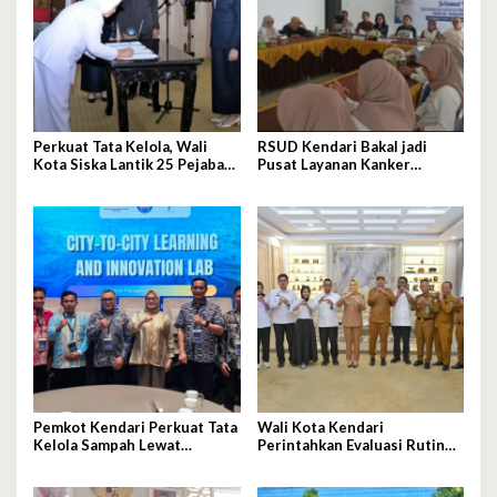
Perkuat Tata Kelola, Wali
RSUD Kendari Bakal jadi
Kota Siska Lantik 25 Pejabat
Pusat Layanan Kanker
Administrator
Berstandar Nasional
Pemkot Kendari Perkuat Tata
Wali Kota Kendari
Kelola Sampah Lewat
Perintahkan Evaluasi Rutin
Ekonomi Sirkular
Kualitas MBG