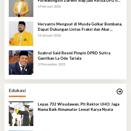
Purwaningsih Darwin Siap jadi Ketua DPD II
Golkar Mubar
6 Februari 2026
Heryanto Menguat di Musda Golkar Bombana,
Dapat Dukungan Lintas Fraksi dan Akar
Rumput
14 Januari 2026
Syahrul Said Resmi Pimpin DPRD Sultra
Gantikan La Ode Tariala
27 November 2025
Edukasi
Lepas 732 Wisudawan, Plt Rektor UHO: Jaga
Nama Baik Almamater Lewat Karya Nyata