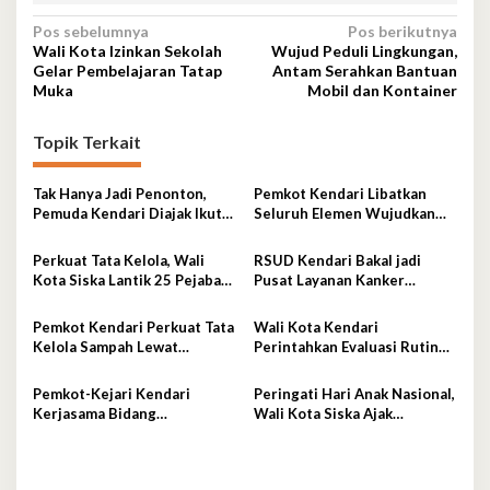
Navigasi
Pos sebelumnya
Pos berikutnya
Wali Kota Izinkan Sekolah
Wujud Peduli Lingkungan,
pos
Gelar Pembelajaran Tatap
Antam Serahkan Bantuan
Muka
Mobil dan Kontainer
Topik Terkait
Tak Hanya Jadi Penonton,
Pemkot Kendari Libatkan
Pemuda Kendari Diajak Ikut
Seluruh Elemen Wujudkan
Tentukan Arah Pembangunan
Kota Tangguh Iklim
Perkuat Tata Kelola, Wali
RSUD Kendari Bakal jadi
Kota Siska Lantik 25 Pejabat
Pusat Layanan Kanker
Administrator
Berstandar Nasional
Pemkot Kendari Perkuat Tata
Wali Kota Kendari
Kelola Sampah Lewat
Perintahkan Evaluasi Rutin
Ekonomi Sirkular
Kualitas MBG
Pemkot-Kejari Kendari
Peringati Hari Anak Nasional,
Kerjasama Bidang
Wali Kota Siska Ajak
Pendampingan Hukum
Wujudkan Kendari Ramah
‘Gratis’
Anak