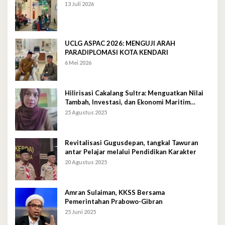
13 Juli 2026
UCLG ASPAC 2026: MENGUJI ARAH
PARADIPLOMASI KOTA KENDARI
6 Mei 2026
Hilirisasi Cakalang Sultra: Menguatkan Nilai
Tambah, Investasi, dan Ekonomi Maritim
Berkelanjutan
25 Agustus 2025
Revitalisasi Gugusdepan, tangkal Tawuran
antar Pelajar melalui Pendidikan Karakter
20 Agustus 2025
Amran Sulaiman, KKSS Bersama
Pemerintahan Prabowo-Gibran
25 Juni 2025