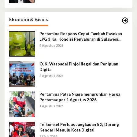
Ekonomi & Bisnis
Pertamina Respons Cepat Tambah Pasokan
LPG 3 Kg, Kondisi Penyaluran di Sulawesi
Selatan Berlangsung Kondusif
4 Agustus 2026
OJK: Waspadai Pinjol Ilegal dan Penipuan
Digital
3 Agustus 2026
Pertamina Patra Niaga menurunkan Harga
Pertamax per 1 Agustus 2026
1 Agustus 2026
Telkomsel Perluas Jangkauan 5G, Dorong
Kendari Menuju Kota Digital
27 Juli 2026