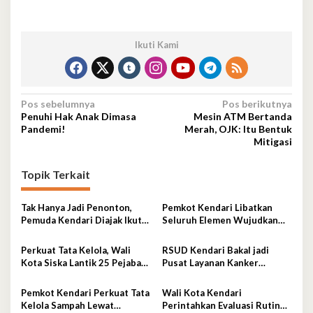
Ikuti Kami
Navigasi
Pos sebelumnya
Pos berikutnya
Penuhi Hak Anak Dimasa
Mesin ATM Bertanda
pos
Pandemi!
Merah, OJK: Itu Bentuk
Mitigasi
Topik Terkait
Tak Hanya Jadi Penonton,
Pemkot Kendari Libatkan
Pemuda Kendari Diajak Ikut
Seluruh Elemen Wujudkan
Tentukan Arah Pembangunan
Kota Tangguh Iklim
Perkuat Tata Kelola, Wali
RSUD Kendari Bakal jadi
Kota Siska Lantik 25 Pejabat
Pusat Layanan Kanker
Administrator
Berstandar Nasional
Pemkot Kendari Perkuat Tata
Wali Kota Kendari
Kelola Sampah Lewat
Perintahkan Evaluasi Rutin