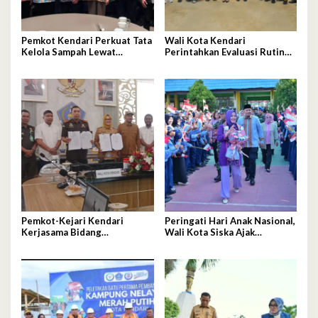
Pemkot Kendari Perkuat Tata
Wali Kota Kendari
Kelola Sampah Lewat
Perintahkan Evaluasi Rutin
Ekonomi Sirkular
Kualitas MBG
Pemkot-Kejari Kendari
Peringati Hari Anak Nasional,
Kerjasama Bidang
Wali Kota Siska Ajak
Pendampingan Hukum
Wujudkan Kendari Ramah
‘Gratis’
Anak