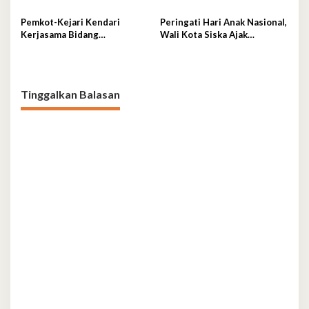
Ekonomi Sirkular
Kualitas MBG
Pemkot-Kejari Kendari
Peringati Hari Anak Nasional,
Kerjasama Bidang
Wali Kota Siska Ajak
Pendampingan Hukum
Wujudkan Kendari Ramah
‘Gratis’
Anak
Tinggalkan Balasan