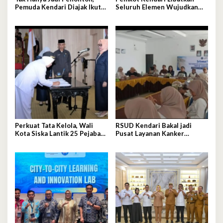
Pemuda Kendari Diajak Ikut
Seluruh Elemen Wujudkan
Tentukan Arah Pembangunan
Kota Tangguh Iklim
Perkuat Tata Kelola, Wali
RSUD Kendari Bakal jadi
Kota Siska Lantik 25 Pejabat
Pusat Layanan Kanker
Administrator
Berstandar Nasional