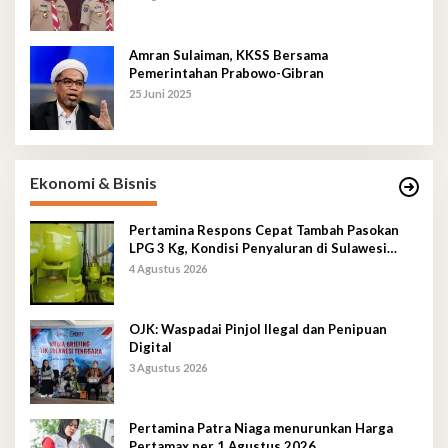
Amran Sulaiman, KKSS Bersama
Pemerintahan Prabowo-Gibran
25 Juni 2025
Ekonomi & Bisnis
Pertamina Respons Cepat Tambah Pasokan
LPG 3 Kg, Kondisi Penyaluran di Sulawesi
Selatan Berlangsung Kondusif
4 Agustus 2026
OJK: Waspadai Pinjol Ilegal dan Penipuan
Digital
3 Agustus 2026
Pertamina Patra Niaga menurunkan Harga
Pertamax per 1 Agustus 2026