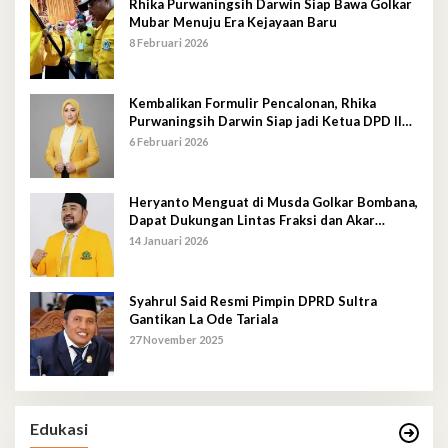
Rhika Purwaningsih Darwin Siap Bawa Golkar
Mubar Menuju Era Kejayaan Baru
8 Februari 2026
Kembalikan Formulir Pencalonan, Rhika
Purwaningsih Darwin Siap jadi Ketua DPD II
Golkar Mubar
6 Februari 2026
Heryanto Menguat di Musda Golkar Bombana,
Dapat Dukungan Lintas Fraksi dan Akar
Rumput
14 Januari 2026
Syahrul Said Resmi Pimpin DPRD Sultra
Gantikan La Ode Tariala
27 November 2025
Edukasi