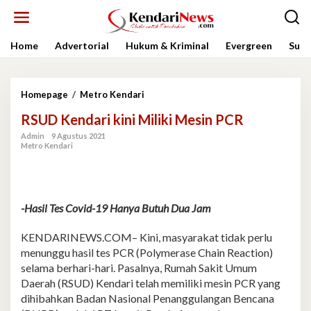
Lewati
ke
konten
Home
Advertorial
Hukum & Kriminal
Evergreen
Sult
RSUD
Homepage
/
Metro Kendari
Kendari
RSUD Kendari kini Miliki Mesin PCR
kini
Miliki
Admin
9 Agustus 2021
Mesin
Metro Kendari
PCR
-Hasil Tes Covid-19 Hanya Butuh Dua Jam
KENDARINEWS.COM– Kini, masyarakat tidak perlu
menunggu hasil tes PCR (Polymerase Chain Reaction)
selama berhari-hari. Pasalnya, Rumah Sakit Umum
Daerah (RSUD) Kendari telah memiliki mesin PCR yang
dihibahkan Badan Nasional Penanggulangan Bencana