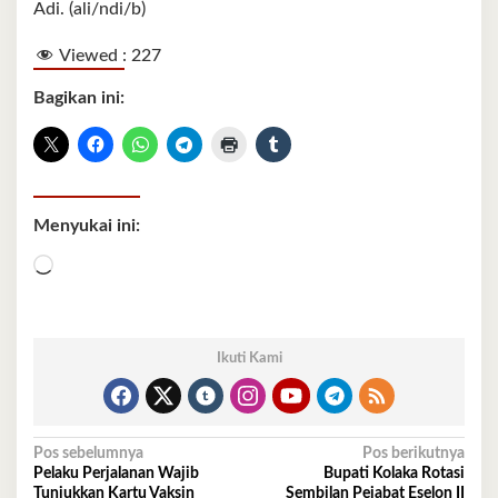
Adi. (ali/ndi/b)
Viewed :
227
Bagikan ini:
Menyukai ini:
Memuat...
Ikuti Kami
Navigasi
Pos sebelumnya
Pos berikutnya
Pelaku Perjalanan Wajib
Bupati Kolaka Rotasi
pos
Tunjukkan Kartu Vaksin
Sembilan Pejabat Eselon II