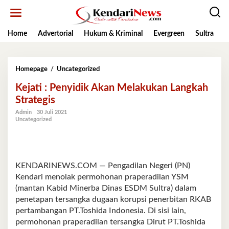
Lewati
ke
konten
Home
Advertorial
Hukum & Kriminal
Evergreen
Sultra
K
Kejati
Homepage
/
Uncategorized
:
Kejati : Penyidik Akan Melakukan Langkah
Penyidik
Akan
Strategis
Melakukan
Admin
30 Juli 2021
Langkah
Uncategorized
Strategis
KENDARINEWS.COM — Pengadilan Negeri (PN)
Kendari menolak permohonan praperadilan YSM
(mantan Kabid Minerba Dinas ESDM Sultra) dalam
penetapan tersangka dugaan korupsi penerbitan RKAB
pertambangan PT.Toshida Indonesia. Di sisi lain,
permohonan praperadilan tersangka Dirut PT.Toshida