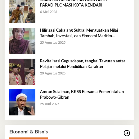
PARADIPLOMASI KOTA KENDARI
6 Mei 2026
Hilirisasi Cakalang Sultra: Menguatkan Nilai
Tambah, Investasi, dan Ekonomi Maritim
Berkelanjutan
25 Agustus 2025
Revitalisasi Gugusdepan, tangkal Tawuran antar
Pelajar melalui Pendidikan Karakter
20 Agustus 2025
Amran Sulaiman, KKSS Bersama Pemerintahan
Prabowo-Gibran
25 Juni 2025
Ekonomi & Bisnis