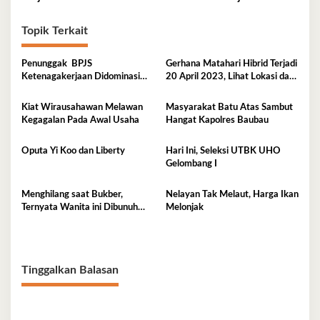
Topik Terkait
Penunggak BPJS
Gerhana Matahari Hibrid Terjadi
Ketenagakerjaan Didominasi
20 April 2023, Lihat Lokasi dan
Perusahaan Tambang
Waktunya di Sini
Kiat Wirausahawan Melawan
Masyarakat Batu Atas Sambut
Kegagalan Pada Awal Usaha
Hangat Kapolres Baubau
Oputa Yi Koo dan Liberty
Hari Ini, Seleksi UTBK UHO
Gelombang I
Menghilang saat Bukber,
Nelayan Tak Melaut, Harga Ikan
Ternyata Wanita ini Dibunuh
Melonjak
Istri Selingkuhannya
Tinggalkan Balasan