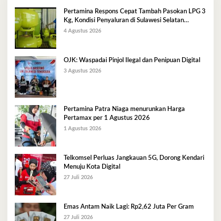
Pertamina Respons Cepat Tambah Pasokan LPG 3
Kg, Kondisi Penyaluran di Sulawesi Selatan
Berlangsung Kondusif
4 Agustus 2026
OJK: Waspadai Pinjol Ilegal dan Penipuan Digital
3 Agustus 2026
Pertamina Patra Niaga menurunkan Harga
Pertamax per 1 Agustus 2026
1 Agustus 2026
Telkomsel Perluas Jangkauan 5G, Dorong Kendari
Menuju Kota Digital
27 Juli 2026
Emas Antam Naik Lagi: Rp2,62 Juta Per Gram
27 Juli 2026