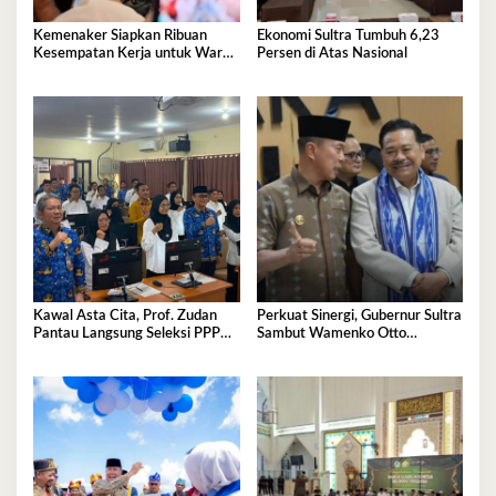
Kemenaker Siapkan Ribuan
Ekonomi Sultra Tumbuh 6,23
Kesempatan Kerja untuk Warga
Persen di Atas Nasional
Sultra
Kawal Asta Cita, Prof. Zudan
Perkuat Sinergi, Gubernur Sultra
Pantau Langsung Seleksi PPPK
Sambut Wamenko Otto
Kemensos di BKN Kendari
Hasibuan