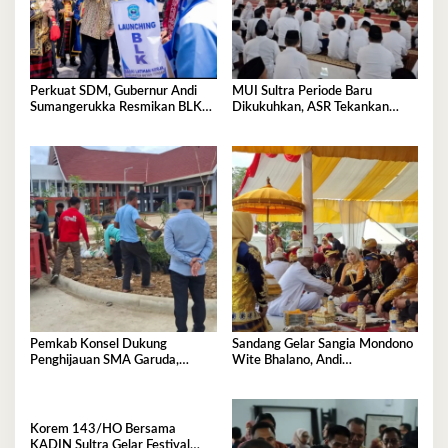
Perkuat SDM, Gubernur Andi
MUI Sultra Periode Baru
Sumangerukka Resmikan BLK
Dikukuhkan, ASR Tekankan
Buteng
Jaga Kemurnian Masjid dan
Perkuat Persatuan
Pemkab Konsel Dukung
Sandang Gelar Sangia Mondono
Penghijauan SMA Garuda,
Wite Bhalano, Andi
Serahkan 450 Bibit Tanaman
Sumangerukka Janji Jaga
Bunga
Warisan Budaya dan Persatuan
Bumi Anoa
Korem 143/HO Bersama
KADIN Sultra Gelar Festival