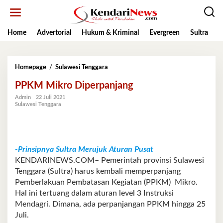
Lewati
ke
konten
Home
Advertorial
Hukum & Kriminal
Evergreen
Sultra
K
PPKM
Homepage
/
Sulawesi Tenggara
Mikro
PPKM Mikro Diperpanjang
Diperpanjang
Admin
22 Juli 2021
Sulawesi Tenggara
-Prinsipnya Sultra Merujuk Aturan Pusat
KENDARINEWS.COM– Pemerintah provinsi Sulawesi
Tenggara (Sultra) harus kembali memperpanjang
Pemberlakuan Pembatasan Kegiatan (PPKM) Mikro.
Hal ini tertuang dalam aturan level 3 Instruksi
Mendagri. Dimana, ada perpanjangan PPKM hingga 25
Juli.