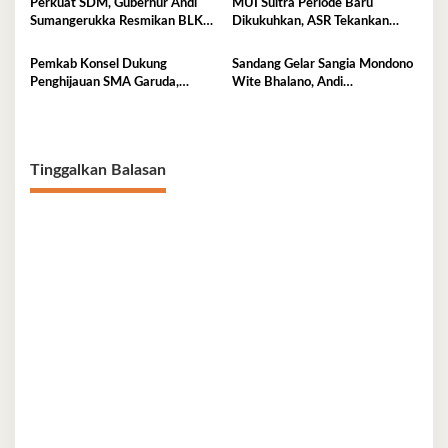
Perkuat SDM, Gubernur Andi
MUI Sultra Periode Baru
Sumangerukka Resmikan BLK
Dikukuhkan, ASR Tekankan
Buteng
Jaga Kemurnian Masjid dan
Perkuat Persatuan
Pemkab Konsel Dukung
Sandang Gelar Sangia Mondono
Penghijauan SMA Garuda,
Wite Bhalano, Andi
Serahkan 450 Bibit Tanaman
Sumangerukka Janji Jaga
Bunga
Warisan Budaya dan Persatuan
Bumi Anoa
Tinggalkan Balasan