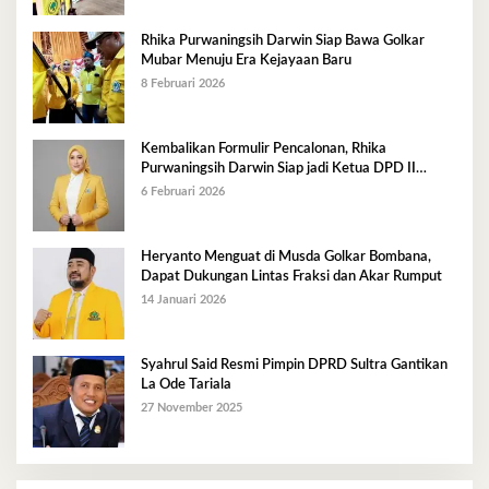
Rhika Purwaningsih Darwin Siap Bawa Golkar
Mubar Menuju Era Kejayaan Baru
8 Februari 2026
Kembalikan Formulir Pencalonan, Rhika
Purwaningsih Darwin Siap jadi Ketua DPD II
Golkar Mubar
6 Februari 2026
Heryanto Menguat di Musda Golkar Bombana,
Dapat Dukungan Lintas Fraksi dan Akar Rumput
14 Januari 2026
Syahrul Said Resmi Pimpin DPRD Sultra Gantikan
La Ode Tariala
27 November 2025