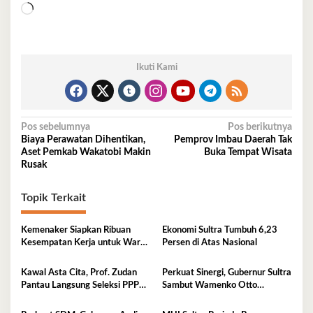
Memuat...
Ikuti Kami
Navigasi
Pos sebelumnya
Pos berikutnya
Biaya Perawatan Dihentikan,
Pemprov Imbau Daerah Tak
pos
Aset Pemkab Wakatobi Makin
Buka Tempat Wisata
Rusak
Topik Terkait
Kemenaker Siapkan Ribuan
Ekonomi Sultra Tumbuh 6,23
Kesempatan Kerja untuk Warga
Persen di Atas Nasional
Sultra
Kawal Asta Cita, Prof. Zudan
Perkuat Sinergi, Gubernur Sultra
Pantau Langsung Seleksi PPPK
Sambut Wamenko Otto
Kemensos di BKN Kendari
Hasibuan