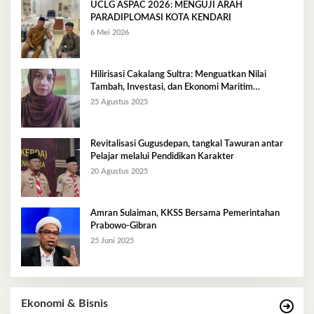
UCLG ASPAC 2026: MENGUJI ARAH
PARADIPLOMASI KOTA KENDARI
6 Mei 2026
Hilirisasi Cakalang Sultra: Menguatkan Nilai
Tambah, Investasi, dan Ekonomi Maritim
Berkelanjutan
25 Agustus 2025
Revitalisasi Gugusdepan, tangkal Tawuran antar
Pelajar melalui Pendidikan Karakter
20 Agustus 2025
Amran Sulaiman, KKSS Bersama Pemerintahan
Prabowo-Gibran
25 Juni 2025
Ekonomi & Bisnis