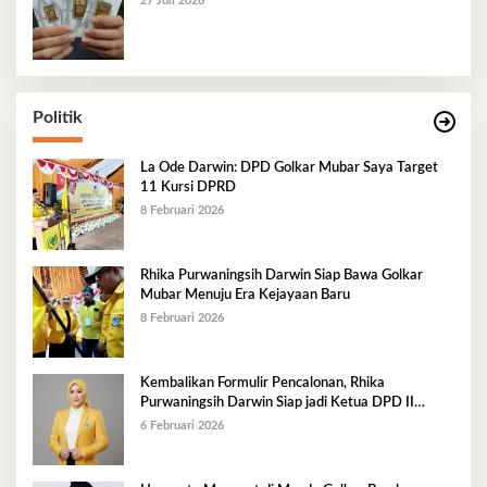
27 Juli 2026
Politik
La Ode Darwin: DPD Golkar Mubar Saya Target
11 Kursi DPRD
8 Februari 2026
Rhika Purwaningsih Darwin Siap Bawa Golkar
Mubar Menuju Era Kejayaan Baru
8 Februari 2026
Kembalikan Formulir Pencalonan, Rhika
Purwaningsih Darwin Siap jadi Ketua DPD II
Golkar Mubar
6 Februari 2026