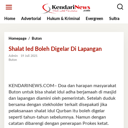
Lewati
ke
konten
Home
Advertorial
Hukum & Kriminal
Evergreen
Sultra
K
Shalat
Homepage
/
Buton
Ied
Shalat Ied Boleh Digelar Di Lapangan
Boleh
Digelar
Admin
19 Juli 2021
Di
Buton
Lapangan
KENDARINEWS.COM– Doa dan harapan masyarakat
Buton untuk bisa shalat idul adha berjamaah di masjid
dan lapangan diamini oleh pemerintah. Setelah duduk
bersama dengan stekholder terkait disepakati jika
pelaksanaan shalat idul Qurban itu boleh digelar
seperti tahun-tahun sebelumnya. Namun dengan
catatan dibarengi dengan penerapan Prokes ketat.