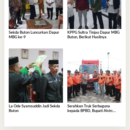
Sekda Buton Luncurkan Dapur
KPPG Sultra Tinjau Dapur MBG
MBG ke-9
Buton, Berikut Hasilnya
La Ode Syamsuddin Jadi Sekda
Serahkan Truk Serbaguna
Buton
kepada BPBD, Bupati Alvin:
Tolong Dijaga dan
Dimanfaatkan Sebaik-baiknya