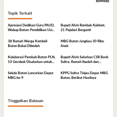
Bombay
Topik Terkait
Apresiasi Dedikasi Guru PAUD,
Bupati Alvin Rombak Kabinet,
Wabup Buton: Pendidikan Usia
21 Pejabat Berganti
Dini Fondasi Generasi Emas
38 Rumah Warga Kombeli
MBG Buton Jangkau 30 Ribu
Buton Bakal Dibedah
Anak
Kolaborasi Pemkab Buton-PLN,
Bupati Alvin Salurkan CSR Bank
10 Gerobak Disalurkan untuk
Sultra, Rumah Ibadah dan
Pelaku UMKM
Sanitasi jadi Sasaran Bantuan
Sekda Buton Luncurkan Dapur
KPPG Sultra Tinjau Dapur MBG
MBG ke-9
Buton, Berikut Hasilnya
Tinggalkan Balasan