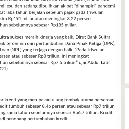
mi lesu dan sedang dipulihkan akibat “dihampiri” pandemi
tat laba tahun berjalan sebelum pajak pada triwulan
kira Rp191 miliar atau meningkat 3,22 persen
hun sebelumnya sebesar Rp185 miliar.
ra sukses meraih kinerja yang baik. Dirut Bank Sultra
baik tercermin dari pertumbuhan Dana Pihak Ketiga (DPK),
Loan (NPL) yang terjaga dengan baik. “Pada triwulan
sen atau sebesar Rp8 triliun. Ini meningkat
un sebelumnya sebesar Rp7,5 triliun,” ujar Abdul Latif
21).
ktor kredit yang merupakan ujung tombak utama perseroan
dit tumbuh sebesar 8,46 persen atau sebesar Rp7 triliun
ng sama tahun sebelumnya sebesar Rp6,7 triliun. Kredit
jadi penopang pertumbuhan kredit.