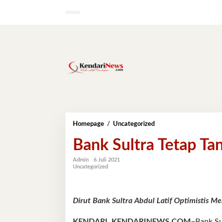
Lewati
ke
konten
Bank
Homepage
/
Uncategorized
Sultra
Bank Sultra Tetap T
Tetap
Tangguh
di
Admin
6 Juli 2021
Uncategorized
Tengah
Pandemi
Dirut Bank Sultra Abdul Latif Optimistis Men
KENDARI, KENDARINEWS.COM–
Bank Su