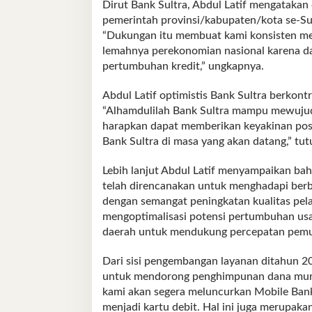
Dirut Bank Sultra, Abdul Latif mengatakan c
pemerintah provinsi/kabupaten/kota se-Sul
“Dukungan itu membuat kami konsisten mem
lemahnya perekonomian nasional karena d
pertumbuhan kredit,” ungkapnya.
Abdul Latif optimistis Bank Sultra berkon
“Alhamdulilah Bank Sultra mampu mewujudk
harapkan dapat memberikan keyakinan posit
Bank Sultra di masa yang akan datang,” tut
Lebih lanjut Abdul Latif menyampaikan ba
telah direncanakan untuk menghadapi berbaga
dengan semangat peningkatan kualitas pel
mengoptimalisasi potensi pertumbuhan u
daerah untuk mendukung percepatan pemul
Dari sisi pengembangan layanan ditahun 202
untuk mendorong penghimpunan dana murah
kami akan segera meluncurkan Mobile Bank
menjadi kartu debit. Hal ini juga merupakan