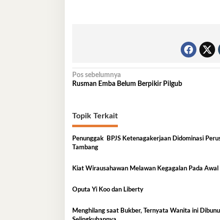
Navigasi
Pos sebelumnya
Rusman Emba Belum Berpikir Pilgub
pos
Topik Terkait
Penunggak BPJS Ketenagakerjaan Didominasi Peru
Tambang
Kiat Wirausahawan Melawan Kegagalan Pada Awa
Oputa Yi Koo dan Liberty
Menghilang saat Bukber, Ternyata Wanita ini Dibunuh
Selingkuhannya