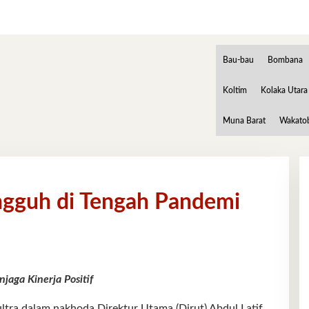
Bau-bau
Bombana
Koltim
Kolaka Utara
Muna Barat
Wakato
angguh di Tengah Pandemi
jaga Kinerja Positif
ltra dalam nakhoda Direktur Utama (Dirut) Abdul Latif