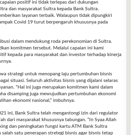
apaian positif ini tidak terlepas dari dukungan
tra dan masyarakat Sultra kepada Bank Sultra.
berikan layanan terbaik. Walaupun tidak dipungkiri
ampak Covid 19 turut berpengaruh khususnya pada
tribusi dalam mendukung roda perekonomian di Sultra.
an komitmen tersebut. Melalui capaian ini kami
if kepada para masyarakat dan investor terhadap kinerja
urnya.
hwa strategi untuk menopang laju pertumbuhan bisnis
i situasi. Seluruh aktivitas bisnis yang dijalani selaras
ayanan. “Hal ini juga merupakan komitmen kami dalam
saha disamping juga mewujudkan pertumbuhan ekonomi
ihan ekonomi nasional,” imbuhnya.
1 ini, Bank Sultra telah mengantongi izin dari regulator
 dari masyarakat khususnya tabungan. “In Syaa Allah
ing dan peningkatan fungsi kartu ATM Bank Sultra
 salah satu penerapan stretegi bisnis agar bisnis tetap