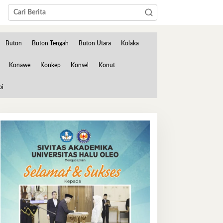
Buton
Buton Tengah
Buton Utara
Kolaka
Konawe
Konkep
Konsel
Konut
bi