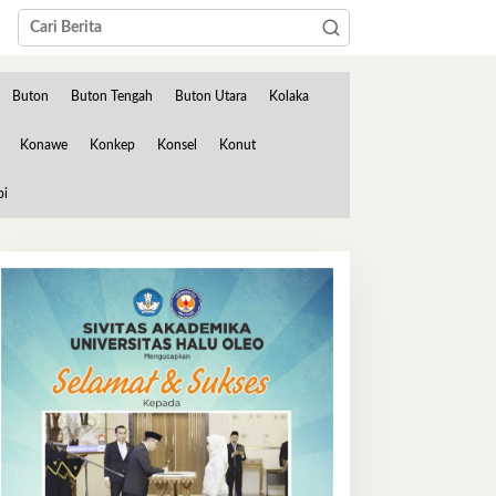
Buton
Buton Tengah
Buton Utara
Kolaka
Konawe
Konkep
Konsel
Konut
bi