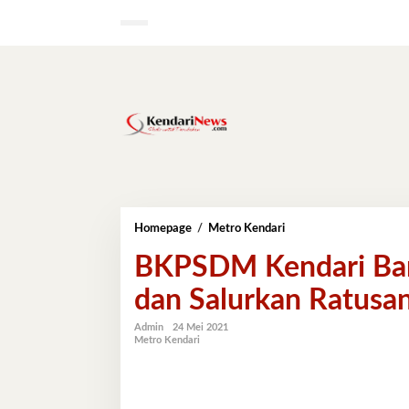
Lewati
ke
konten
BKPSDM
Homepage
/
Metro Kendari
Kendari
BKPSDM Kendari Ba
Bantu
Pembangunan
dan Salurkan Ratusa
Mushola
dan
Salurkan
Admin
24 Mei 2021
Metro Kendari
Ratusan
Paket
Sembako