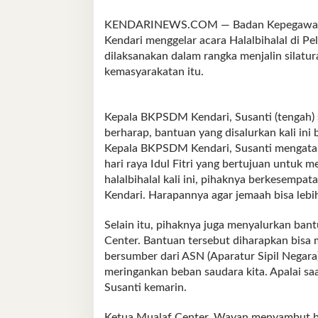
KENDARINEWS.COM — Badan Kepegawaia
Kendari menggelar acara Halalbihalal di Pe
dilaksanakan dalam rangka menjalin silat
kemasyarakatan itu.
Kepala BKPSDM Kendari, Susanti (tengah) 
berharap, bantuan yang disalurkan kali in
Kepala BKPSDM Kendari, Susanti mengatak
hari raya Idul Fitri yang bertujuan untuk
halalbihalal kali ini, pihaknya berkesem
Kendari. Harapannya agar jemaah bisa leb
Selain itu, pihaknya juga menyalurkan ba
Center. Bantuan tersebut diharapkan bisa
bersumber dari ASN (Aparatur Sipil Neg
meringankan beban saudara kita. Apalai saa
Susanti kemarin.
Ketua Mualaf Center, Wayan menyambut ba