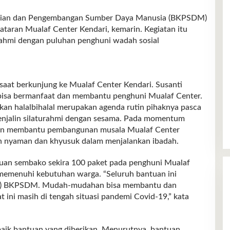
n dan Pengembangan Sumber Daya Manusia (BKPSDM)
lataran Mualaf Center Kendari, kemarin. Kegiatan itu
urahmi dengan puluhan penghuni wadah sosial
saat berkunjung ke Mualaf Center Kendari. Susanti
i bisa bermanfaat dan membantu penghuni Mualaf Center.
an halalbihalal merupakan agenda rutin pihaknya pasca
 menjalin silaturahmi dengan sesama. Pada momentum
patan membantu pembangunan musala Mualaf Center
ih nyaman dan khyusuk dalam menjalankan ibadah.
ntuan sembako sekira 100 paket pada penghuni Mualaf
 memenuhi kebutuhan warga. “Seluruh bantuan ini
ara) BKPSDM. Mudah-mudahan bisa membantu dan
t ini masih di tengah situasi pandemi Covid-19,” kata
ik bantuan yang diberikan. Menurutnya, bantuan