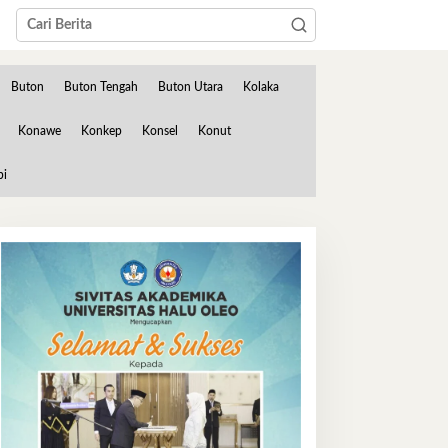
Buton
Buton Tengah
Buton Utara
Kolaka
Konawe
Konkep
Konsel
Konut
bi