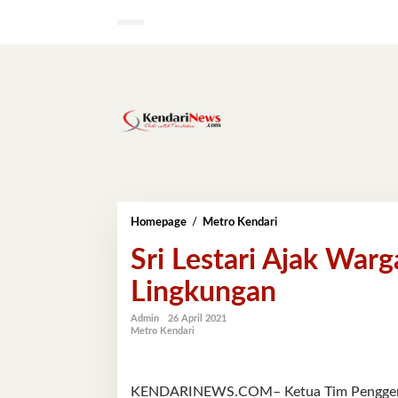
Lewati
ke
konten
Sri
Homepage
/
Metro Kendari
Lestari
Sri Lestari Ajak Wa
Ajak
Warga
Lingkungan
Gunakan
Produk
Ramah
Admin
26 April 2021
Metro Kendari
Lingkungan
KENDARINEWS.COM– Ketua Tim Penggerak 