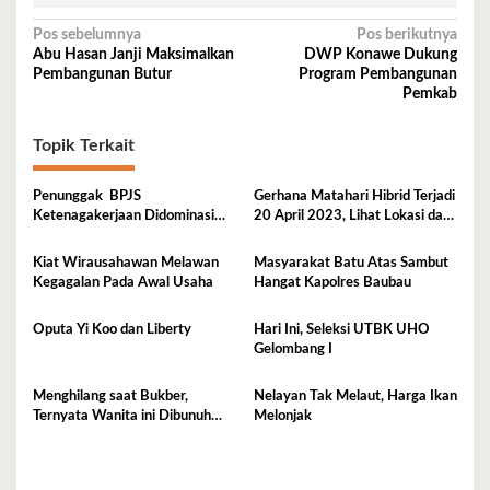
Navigasi
Pos sebelumnya
Pos berikutnya
Abu Hasan Janji Maksimalkan
DWP Konawe Dukung
pos
Pembangunan Butur
Program Pembangunan
Pemkab
Topik Terkait
Penunggak BPJS
Gerhana Matahari Hibrid Terjadi
Ketenagakerjaan Didominasi
20 April 2023, Lihat Lokasi dan
Perusahaan Tambang
Waktunya di Sini
Kiat Wirausahawan Melawan
Masyarakat Batu Atas Sambut
Kegagalan Pada Awal Usaha
Hangat Kapolres Baubau
Oputa Yi Koo dan Liberty
Hari Ini, Seleksi UTBK UHO
Gelombang I
Menghilang saat Bukber,
Nelayan Tak Melaut, Harga Ikan
Ternyata Wanita ini Dibunuh
Melonjak
Istri Selingkuhannya