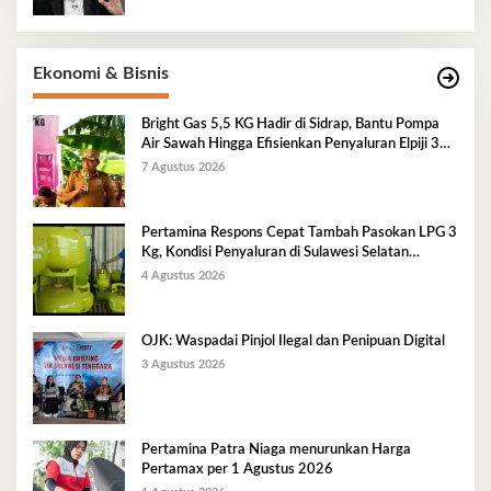
Ekonomi & Bisnis
Bright Gas 5,5 KG Hadir di Sidrap, Bantu Pompa
Air Sawah Hingga Efisienkan Penyaluran Elpiji 3
Kg
7 Agustus 2026
Pertamina Respons Cepat Tambah Pasokan LPG 3
Kg, Kondisi Penyaluran di Sulawesi Selatan
Berlangsung Kondusif
4 Agustus 2026
OJK: Waspadai Pinjol Ilegal dan Penipuan Digital
3 Agustus 2026
Pertamina Patra Niaga menurunkan Harga
Pertamax per 1 Agustus 2026