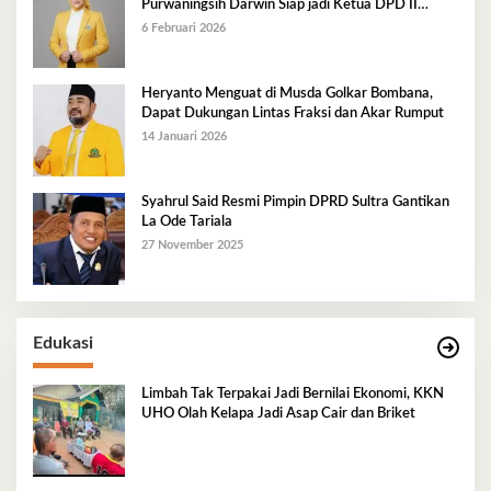
Purwaningsih Darwin Siap jadi Ketua DPD II
Golkar Mubar
6 Februari 2026
Heryanto Menguat di Musda Golkar Bombana,
Dapat Dukungan Lintas Fraksi dan Akar Rumput
14 Januari 2026
Syahrul Said Resmi Pimpin DPRD Sultra Gantikan
La Ode Tariala
27 November 2025
Edukasi
Limbah Tak Terpakai Jadi Bernilai Ekonomi, KKN
UHO Olah Kelapa Jadi Asap Cair dan Briket