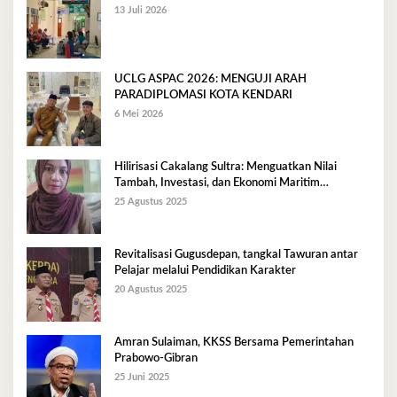
13 Juli 2026
UCLG ASPAC 2026: MENGUJI ARAH
PARADIPLOMASI KOTA KENDARI
6 Mei 2026
Hilirisasi Cakalang Sultra: Menguatkan Nilai
Tambah, Investasi, dan Ekonomi Maritim
Berkelanjutan
25 Agustus 2025
Revitalisasi Gugusdepan, tangkal Tawuran antar
Pelajar melalui Pendidikan Karakter
20 Agustus 2025
Amran Sulaiman, KKSS Bersama Pemerintahan
Prabowo-Gibran
25 Juni 2025