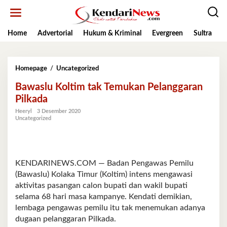
Lewati
ke
konten
Home
Advertorial
Hukum & Kriminal
Evergreen
Sultra
K
Bawaslu
Homepage
/
Uncategorized
Koltim
Bawaslu Koltim tak Temukan Pelanggaran
tak
Temukan
Pilkada
Pelanggaran
Heeryl
3 Desember 2020
Pilkada
Uncategorized
KENDARINEWS.COM — Badan Pengawas Pemilu
(Bawaslu) Kolaka Timur (Koltim) intens mengawasi
aktivitas pasangan calon bupati dan wakil bupati
selama 68 hari masa kampanye. Kendati demikian,
lembaga pengawas pemilu itu tak menemukan adanya
dugaan pelanggaran Pilkada.