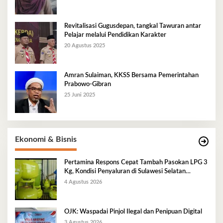
Revitalisasi Gugusdepan, tangkal Tawuran antar
Pelajar melalui Pendidikan Karakter
20 Agustus 2025
Amran Sulaiman, KKSS Bersama Pemerintahan
Prabowo-Gibran
25 Juni 2025
Ekonomi & Bisnis
Pertamina Respons Cepat Tambah Pasokan LPG 3
Kg, Kondisi Penyaluran di Sulawesi Selatan
Berlangsung Kondusif
4 Agustus 2026
OJK: Waspadai Pinjol Ilegal dan Penipuan Digital
3 Agustus 2026