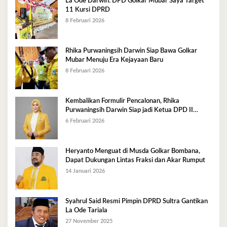
La Ode Darwin: DPD Golkar Mubar Saya Target
11 Kursi DPRD
8 Februari 2026
Rhika Purwaningsih Darwin Siap Bawa Golkar
Mubar Menuju Era Kejayaan Baru
8 Februari 2026
Kembalikan Formulir Pencalonan, Rhika
Purwaningsih Darwin Siap jadi Ketua DPD II
Golkar Mubar
6 Februari 2026
Heryanto Menguat di Musda Golkar Bombana,
Dapat Dukungan Lintas Fraksi dan Akar Rumput
14 Januari 2026
Syahrul Said Resmi Pimpin DPRD Sultra Gantikan
La Ode Tariala
27 November 2025