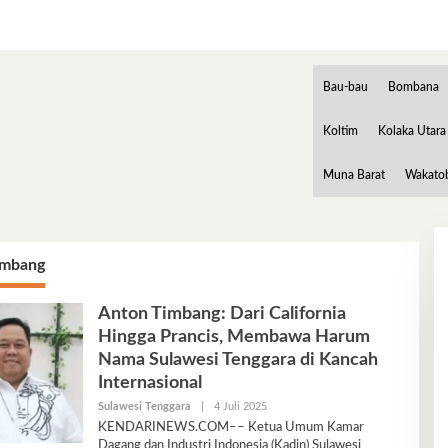
Bau-bau
Bombana
Koltim
Kolaka Utara
Muna Barat
Wakato
imbang
Anton Timbang: Dari California
Hingga Prancis, Membawa Harum
Nama Sulawesi Tenggara di Kancah
Internasional
Oleh
Sulawesi Tenggara
|
4 Juli 2025
Ariyani
KENDARINEWS.COM–– Ketua Umum Kamar
Dagang dan Industri Indonesia (Kadin) Sulawesi