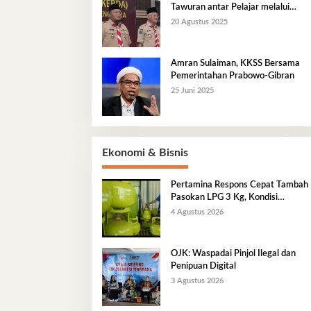
Tawuran antar Pelajar melalui
Pendidikan Karakter
20 Agustus 2025
Amran Sulaiman, KKSS Bersama
Pemerintahan Prabowo-Gibran
25 Juni 2025
Ekonomi & Bisnis
Pertamina Respons Cepat Tambah
Pasokan LPG 3 Kg, Kondisi
Penyaluran di Sulawesi Selatan
4 Agustus 2026
Berlangsung Kondusif
OJK: Waspadai Pinjol Ilegal dan
Penipuan Digital
3 Agustus 2026