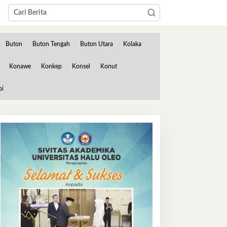
Buton
Buton Tengah
Buton Utara
Kolaka
Konawe
Konkep
Konsel
Konut
bi