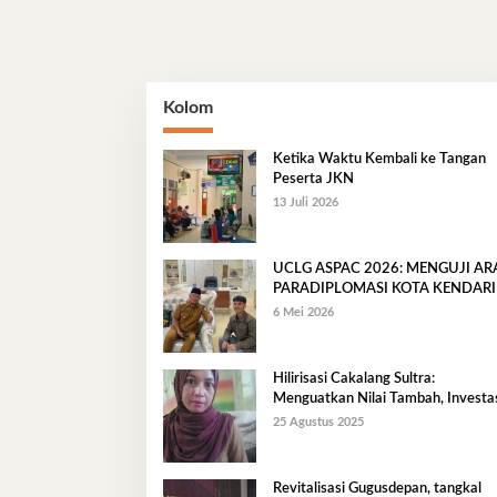
Kolom
Ketika Waktu Kembali ke Tangan
Peserta JKN
13 Juli 2026
UCLG ASPAC 2026: MENGUJI A
PARADIPLOMASI KOTA KENDARI
6 Mei 2026
Hilirisasi Cakalang Sultra:
Menguatkan Nilai Tambah, Investas
dan Ekonomi Maritim Berkelanjuta
25 Agustus 2025
Revitalisasi Gugusdepan, tangkal