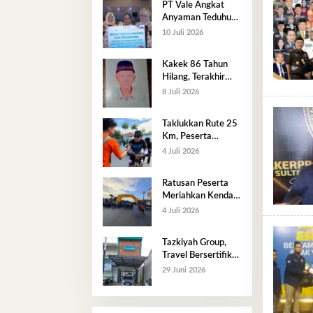
PT Vale Angkat
Anyaman Teduhu
Luwu Timur ke
10 Juli 2026
Panggung Nasional,
Dekranas Beri
Kakek 86 Tahun
Apresiasi
Hilang, Terakhir
Terlihat di Lawata
8 Juli 2026
​Taklukkan Rute 25
Km, Peserta
Perwakilan
4 Juli 2026
Pertamina Jadi
yang Tercepat di
Ratusan Peserta
Kendari Pos Fun
Meriahkan Kendari
Bike 2026
Pos Fun Bike 2026,
4 Juli 2026
Perkuat Semangat
Hidup Sehat dan
Tazkiyah Group,
Kebersamaan
Travel Bersertifikat
ISO Hadir di
29 Juni 2026
Kendari