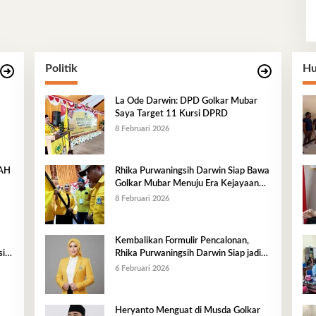
Politik
Hu
La Ode Darwin: DPD Golkar Mubar
Saya Target 11 Kursi DPRD
8 Februari 2026
RAH
Rhika Purwaningsih Darwin Siap Bawa
Golkar Mubar Menuju Era Kejayaan
Baru
8 Februari 2026
Kembalikan Formulir Pencalonan,
i,
Rhika Purwaningsih Darwin Siap jadi
n
Ketua DPD II Golkar Mubar
6 Februari 2026
Heryanto Menguat di Musda Golkar