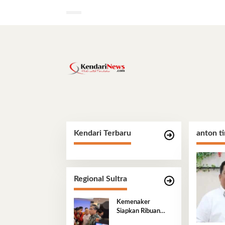
Lewati
ke
konten
Kendari Terbaru
anton t
Regional Sultra
Kemenaker
Siapkan Ribuan
Kesempatan Kerja