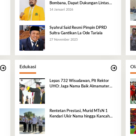
Bombana, Dapat Dukungan Lintas
Fraksi dan Akar Rumput
14 Januari 2026
Syahrul Said Resmi Pimpin DPRD
Sultra Gantikan La Ode Tariala
27 November 2025
Edukasi
Ol
Lepas 732 Wisudawan, Plt Rektor
UHO: Jaga Nama Baik Almamater
Lewat Karya Nyata
Rentetan Prestasi, Murid MTsN 1
Kendari Ukir Nama hingga Kancah
Internasional