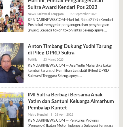
Hari Ini, Puncak Penganugerahan
Sultra Award Kendari Pos 2023
Oleh
News
,
Sulawesi Tenggara
|
27 September 2023
Ariyani
KENDARINEWS.COM–Hari Ini, Rabu (27/9) Kendari
Pos bakal menggelar penganugerahan penghargaan
(award) .kepada tokoh tokoh lintas
Selengkapnya
Anton Timbang Dukung Yudhi Tarung
di Pileg DPRD Sultra
Oleh
Politik
|
23 Maret 2023
Heeryl
KENDARINEWS.COM — Asa Yudhi Mahardika bakal
kembali tarung di Pemilihan Legislatif (Pileg) DPRD
Sulawesi Tenggara
Selengkapnya
IMI Sultra Berbagi Bersama Anak
Yatim dan Santuni Keluarga Almarhum
Pembalap Kuntet
Oleh
Metro Kendari
|
28 April 2022
Heeryl
KENDARINEWS.COM — Pengurus Provinsi
(Pengprov) Ikatan Motor Indonesia Sulawesi Tenggara