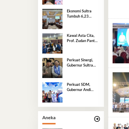
untuk Warga Sultra
Ekonomi Sultra
Tumbuh 6,23
Persen di Atas
Nasional
Kawal Asta Cita,
Prof. Zudan Pantau
Langsung Seleksi
PPPK Kemensos di
BKN Kendari
Perkuat Sinergi,
Gubernur Sultra
Sambut Wamenko
Otto Hasibuan
Perkuat SDM,
Gubernur Andi
Sumangerukka
Resmikan BLK
Buteng
Aneka