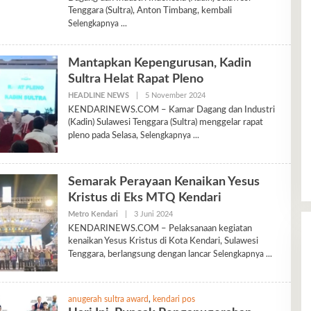
Tenggara (Sultra), Anton Timbang, kembali
Selengkapnya
Mantapkan Kepengurusan, Kadin
Sultra Helat Rapat Pleno
Oleh
HEADLINE NEWS
|
5 November 2024
Heeryl
KENDARINEWS.COM – Kamar Dagang dan Industri
(Kadin) Sulawesi Tenggara (Sultra) menggelar rapat
pleno pada Selasa,
Selengkapnya
Semarak Perayaan Kenaikan Yesus
Kristus di Eks MTQ Kendari
Oleh
Metro Kendari
|
3 Juni 2024
Heeryl
KENDARINEWS.COM – Pelaksanaan kegiatan
kenaikan Yesus Kristus di Kota Kendari, Sulawesi
Tenggara, berlangsung dengan lancar
Selengkapnya
anugerah sultra award
,
kendari pos