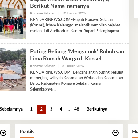
Berikut Nama-namanya
Oleh
Konawe Selatan
|
10 Januari 2026
Ariyani
KENDARINEWS.COM–Bupati Konawe Selatan
(Konsel), Irham Kalenggo, melantik sembilan pejabat
eselon II di Auditorium Kantor Bupati,
Selengkapnya
Puting Beliung ‘Mengamuk’ Robohkan
Lima Rumah Warga di Konsel
Oleh
Konawe Selatan
|
8 Januari 2026
Ariyani
KENDARINEWS.COM–Bencana angin puting beliung
menerjang wilayah Kecamatan Wolasi dan Kecamatan
Baito, Kabupaten Konawe Selatan, Kamis
Selengkapnya
Sebelumnya
1
2
3
4
…
48
Berikutnya
Politik
Hu