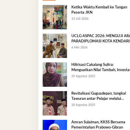
Ketika Waktu Kembali ke Tangan
Peserta JKN
13 Juli 2026
UCLG ASPAC 2026: MENGUJI A
PARADIPLOMASI KOTA KENDARI
6 Mei 2026
Hilirisasi Cakalang Sultra:
Menguatkan Nilai Tambah, Investas
dan Ekonomi Maritim Berkelanjuta
25 Agustus 2025
Revitalisasi Gugusdepan, tangkal
Tawuran antar Pelajar melalui
Pendidikan Karakter
20 Agustus 2025
Amran Sulaiman, KKSS Bersama
Pemerintahan Prabowo-Gibran