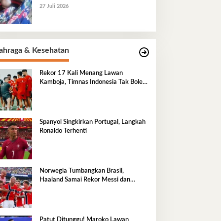
Ada Kesimpulan
27 Juli 2026
ahraga & Kesehatan
Rekor 17 Kali Menang Lawan
Kamboja, Timnas Indonesia Tak Boleh
Terlena
Spanyol Singkirkan Portugal, Langkah
Ronaldo Terhenti
Norwegia Tumbangkan Brasil,
Haaland Samai Rekor Messi dan
Mbappe
Patut Ditunggu! Maroko Lawan