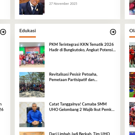
27 November 2025
Edukasi
Ol
PKM Terintegrasi KKN Tematik 2026
Hadir di Bungkutoko, Angkat Potensi
Tumbuhan Obat Tradisional Pesisir
Revitalisasi Pesisir Petoaha,
Pemetaan Partisipatif dan
Pengelolaan Sampah
n
Catat Tanggalnya! Camaba SMM
26
UHO Gelombang 2 Wajib Ikut Pemkes
7 Agustus
Dari Limbah Jadi Berkah, Tim UHO