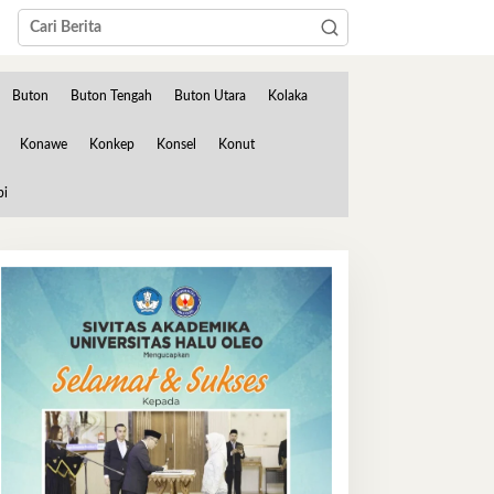
Buton
Buton Tengah
Buton Utara
Kolaka
Konawe
Konkep
Konsel
Konut
bi