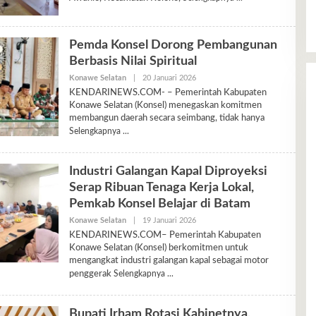
Pemda Konsel Dorong Pembangunan
Berbasis Nilai Spiritual
Oleh
Konawe Selatan
|
20 Januari 2026
Ariyani
KENDARINEWS.COM- – Pemerintah Kabupaten
Konawe Selatan (Konsel) menegaskan komitmen
membangun daerah secara seimbang, tidak hanya
Selengkapnya
Industri Galangan Kapal Diproyeksi
Serap Ribuan Tenaga Kerja Lokal,
Pemkab Konsel Belajar di Batam
Oleh
Konawe Selatan
|
19 Januari 2026
Ariyani
KENDARINEWS.COM– Pemerintah Kabupaten
Konawe Selatan (Konsel) berkomitmen untuk
mengangkat industri galangan kapal sebagai motor
penggerak
Selengkapnya
Bupati Irham Rotasi Kabinetnya,