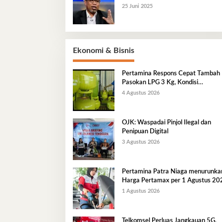
25 Juni 2025
Ekonomi & Bisnis
Pertamina Respons Cepat Tambah
Pasokan LPG 3 Kg, Kondisi
Penyaluran di Sulawesi Selatan
4 Agustus 2026
Berlangsung Kondusif
OJK: Waspadai Pinjol Ilegal dan
Penipuan Digital
3 Agustus 2026
Pertamina Patra Niaga menurunka
Harga Pertamax per 1 Agustus 20
1 Agustus 2026
Telkomsel Perluas Jangkauan 5G,