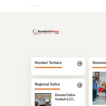
Lewati
ke
konten
Kendari Terbaru
Konawe
Regional Sultra
Ekonomi Sultra
Tumbuh 6,23
Persen di Atas