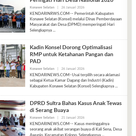
Peringati Hari Desa Nasional 2026
Oleh
Konawe Selatan
|
26 Januari 2026
Ariyani
KENDARINRWS.COM-– Pemerintah Kabupaten
Konawe Selatan (Konsel) melalui Dinas Pemberdayaan
Masyarakat dan Desa (DPMD) memperingati Hari
Selengkapnya
Kadin Konsel Dorong Optimalisasi
RMP untuk Ketahanan Pangan dan
PAD
Oleh
Konawe Selatan
|
26 Januari 2026
Ariyani
KENDARINEWS.COM–Usai terpilih secara aklamasi
sebagai Ketua Kamar Dagang dan Industri (Kadin)
Kabupaten Konawe Selatan (Konsel)
Selengkapnya
DPRD Sultra Bahas Kasus Anak Tewas
di Serang Buaya
Oleh
Konawe Selatan
|
21 Januari 2026
Ariyani
KENDARINEWS.COM-– Kasus meninggalnya
seorang anak akibat serangan buaya di Kali Sena, Desa
Awunio, Kecamatan Kolono,
Selengkapnya