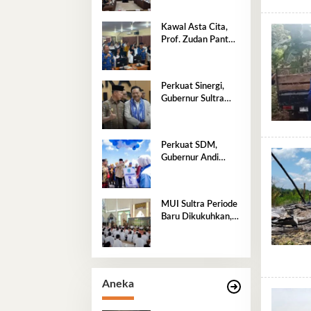
Nasional
Kawal Asta Cita,
Prof. Zudan Pantau
Langsung Seleksi
PPPK Kemensos di
BKN Kendari
Perkuat Sinergi,
Gubernur Sultra
Sambut Wamenko
Otto Hasibuan
Perkuat SDM,
Gubernur Andi
Sumangerukka
Resmikan BLK
Buteng
MUI Sultra Periode
Baru Dikukuhkan,
ASR Tekankan Jaga
Kemurnian Masjid
dan Perkuat
Persatuan
Aneka