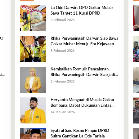
La Ode Darwin: DPD Golkar Mubar
Saya Target 11 Kursi DPRD
8 Februari 2026
RAH
Rhika Purwaningsih Darwin Siap Bawa
Golkar Mubar Menuju Era Kejayaan
Baru
8 Februari 2026
Kembalikan Formulir Pencalonan,
i,
Rhika Purwaningsih Darwin Siap jadi
n
Ketua DPD II Golkar Mubar
6 Februari 2026
Heryanto Menguat di Musda Golkar
Bombana, Dapat Dukungan Lintas
Fraksi dan Akar Rumput
14 Januari 2026
Syahrul Said Resmi Pimpin DPRD
Sultra Gantikan La Ode Tariala