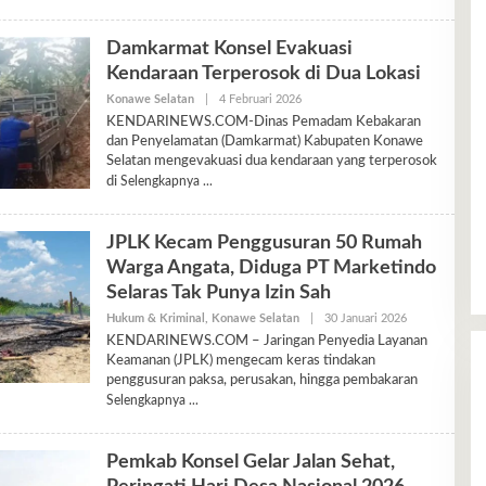
Damkarmat Konsel Evakuasi
Kendaraan Terperosok di Dua Lokasi
Oleh
Konawe Selatan
|
4 Februari 2026
Ariyani
KENDARINEWS.COM-Dinas Pemadam Kebakaran
dan Penyelamatan (Damkarmat) Kabupaten Konawe
Selatan mengevakuasi dua kendaraan yang terperosok
di
Selengkapnya
JPLK Kecam Penggusuran 50 Rumah
Warga Angata, Diduga PT Marketindo
Selaras Tak Punya Izin Sah
Oleh
Hukum & Kriminal
,
Konawe Selatan
|
30 Januari 2026
Ariyani
KENDARINEWS.COM – Jaringan Penyedia Layanan
Keamanan (JPLK) mengecam keras tindakan
penggusuran paksa, perusakan, hingga pembakaran
Selengkapnya
Pemkab Konsel Gelar Jalan Sehat,