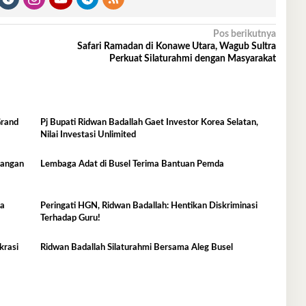
Pos berikutnya
Safari Ramadan di Konawe Utara, Wagub Sultra
Perkuat Silaturahmi dengan Masyarakat
Grand
Pj Bupati Ridwan Badallah Gaet Investor Korea Selatan,
Nilai Investasi Unlimited
Jangan
Lembaga Adat di Busel Terima Bantuan Pemda
ta
Peringati HGN, Ridwan Badallah: Hentikan Diskriminasi
Terhadap Guru!
krasi
Ridwan Badallah Silaturahmi Bersama Aleg Busel