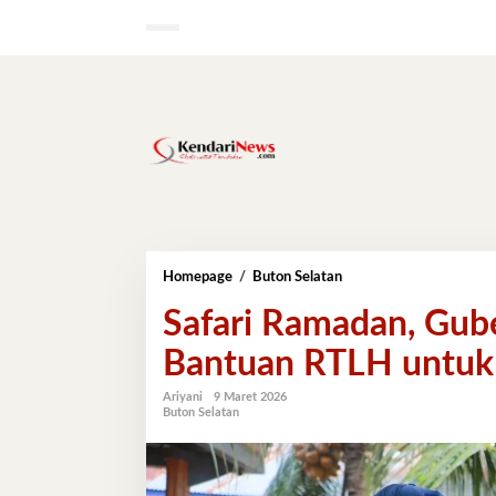
Lewati
ke
konten
Safari
Homepage
/
Buton Selatan
Ramadan,
Safari Ramadan, Gub
Gubernur
Sultra
Bantuan RTLH untuk
Cek
Langsung
Bantuan
Ariyani
9 Maret 2026
Buton Selatan
RTLH
untuk
Warga
Buton
Selatan