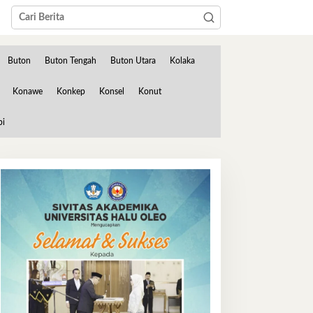
Buton
Buton Tengah
Buton Utara
Kolaka
Konawe
Konkep
Konsel
Konut
bi