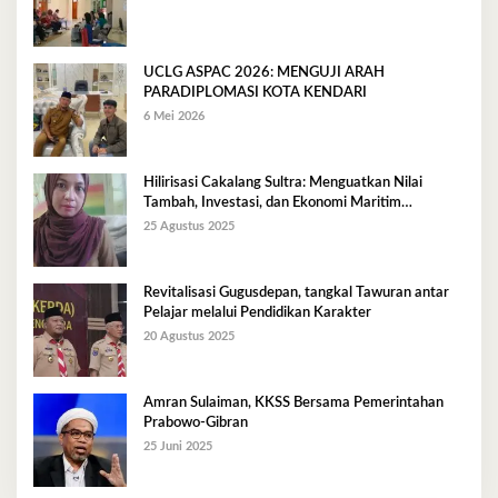
UCLG ASPAC 2026: MENGUJI ARAH
PARADIPLOMASI KOTA KENDARI
6 Mei 2026
Hilirisasi Cakalang Sultra: Menguatkan Nilai
Tambah, Investasi, dan Ekonomi Maritim
Berkelanjutan
25 Agustus 2025
Revitalisasi Gugusdepan, tangkal Tawuran antar
Pelajar melalui Pendidikan Karakter
20 Agustus 2025
Amran Sulaiman, KKSS Bersama Pemerintahan
Prabowo-Gibran
25 Juni 2025