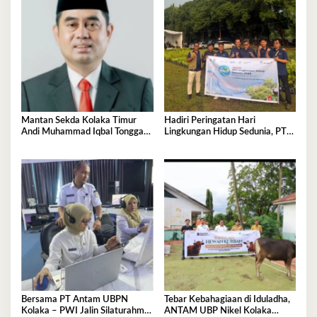
Mantan Sekda Kolaka Timur
Hadiri Peringatan Hari
Andi Muhammad Iqbal Tonggasa
Lingkungan Hidup Sedunia, PT
Meninggal Dunia
Antam UBP Nikel Kolaka
Tegaskan Komitmen Jaga Bumi
Tetap Asri
Bersama PT Antam UBPN
Tebar Kebahagiaan di Iduladha,
Kolaka – PWI Jalin Silaturahmi
ANTAM UBP Nikel Kolaka