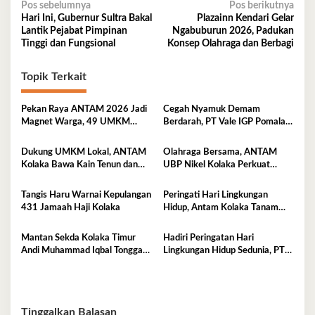
Navigasi
Pos sebelumnya
Pos berikutnya
Hari Ini, Gubernur Sultra Bakal
Plazainn Kendari Gelar
pos
Lantik Pejabat Pimpinan
Ngabuburun 2026, Padukan
Tinggi dan Fungsional
Konsep Olahraga dan Berbagi
Topik Terkait
Pekan Raya ANTAM 2026 Jadi
Cegah Nyamuk Demam
Magnet Warga, 49 UMKM
Berdarah, PT Vale IGP Pomalaa
Promosikan Produk Unggulan di
Gencarkan Edukasi PHBS di
Pomalaa
Desa Tambea
Dukung UMKM Lokal, ANTAM
Olahraga Bersama, ANTAM
Kolaka Bawa Kain Tenun dan
UBP Nikel Kolaka Perkuat
Kerajinan Rajut ke Pameran
Sinergi dengan TNI dan Polri
Dekranas Makassar
Tangis Haru Warnai Kepulangan
Peringati Hari Lingkungan
431 Jamaah Haji Kolaka
Hidup, Antam Kolaka Tanam
Ribuan Pohon Perkuat Program
Reklamasi
Mantan Sekda Kolaka Timur
Hadiri Peringatan Hari
Andi Muhammad Iqbal Tonggasa
Lingkungan Hidup Sedunia, PT
Meninggal Dunia
Antam UBP Nikel Kolaka
Tegaskan Komitmen Jaga Bumi
Tetap Asri
Tinggalkan Balasan