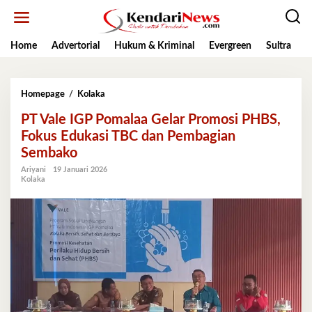
Lewati
ke
konten
Home
Advertorial
Hukum & Kriminal
Evergreen
Sultra
K
PT
Homepage
/
Kolaka
Vale
PT Vale IGP Pomalaa Gelar Promosi PHBS,
IGP
Pomalaa
Fokus Edukasi TBC dan Pembagian
Gelar
Sembako
Promosi
PHBS,
Ariyani
19 Januari 2026
Kolaka
Fokus
Edukasi
TBC
dan
Pembagian
Sembako