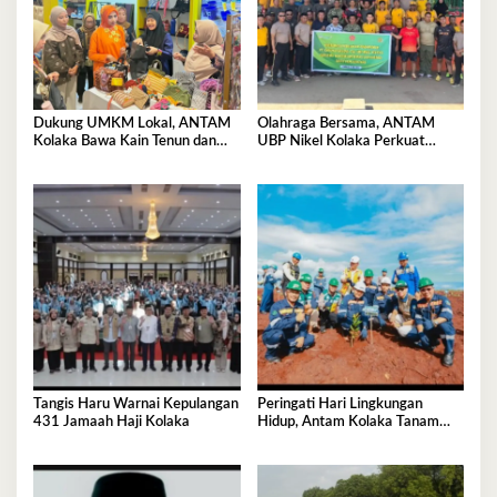
Dukung UMKM Lokal, ANTAM
Olahraga Bersama, ANTAM
Kolaka Bawa Kain Tenun dan
UBP Nikel Kolaka Perkuat
Kerajinan Rajut ke Pameran
Sinergi dengan TNI dan Polri
Dekranas Makassar
Tangis Haru Warnai Kepulangan
Peringati Hari Lingkungan
431 Jamaah Haji Kolaka
Hidup, Antam Kolaka Tanam
Ribuan Pohon Perkuat Program
Reklamasi