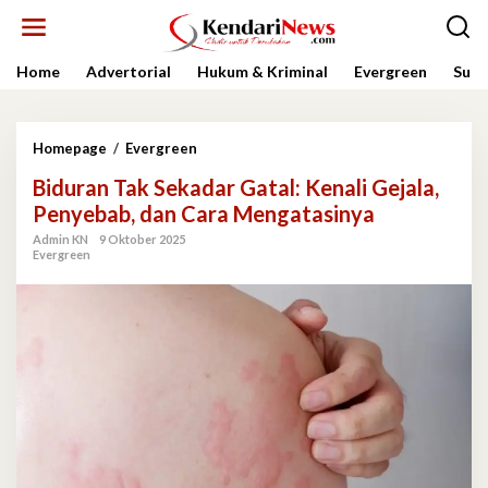
Lewati
ke
konten
Home
Advertorial
Hukum & Kriminal
Evergreen
Sult
Biduran
Homepage
/
Evergreen
Tak
Biduran Tak Sekadar Gatal: Kenali Gejala,
Sekadar
Gatal:
Penyebab, dan Cara Mengatasinya
Kenali
Admin KN
9 Oktober 2025
Gejala,
Evergreen
Penyebab,
dan
Cara
Mengatasinya