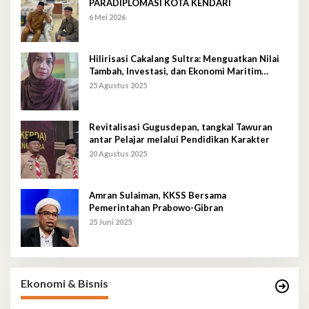
PARADIPLOMASI KOTA KENDARI
6 Mei 2026
Hilirisasi Cakalang Sultra: Menguatkan Nilai
Tambah, Investasi, dan Ekonomi Maritim
Berkelanjutan
25 Agustus 2025
Revitalisasi Gugusdepan, tangkal Tawuran
antar Pelajar melalui Pendidikan Karakter
20 Agustus 2025
Amran Sulaiman, KKSS Bersama
Pemerintahan Prabowo-Gibran
25 Juni 2025
Ekonomi & Bisnis