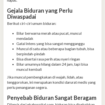
napas.
Gejala Biduran yang Perlu
Diwaspadai
Berikut ciri-ciri umum biduran:
Bilur berwarna merah atau pucat, muncul
mendadak
Gatal intens yang bisa sangat mengganggu
Muncul di satu atau beberapa bagian tubuh, bisa
berpindah-pindah
Bisa disertai rasa perih atau nyeri ringan
Bilur umumnya hilang dalam 24 jam, tapi bisa
muncul kembali
Jika muncul pembengkakan di wajah, lidah, atau
tenggorokan, ini merupakan kondisi darurat medis yang
perlu penanganan segera.
Penyebab Biduran Sangat Beragam
Dilansir dari ekahospital.com, biduran bisa disebabkan