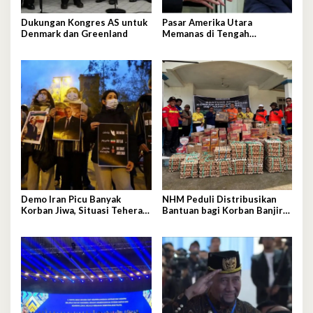
Dukungan Kongres AS untuk
Pasar Amerika Utara
Denmark dan Greenland
Memanas di Tengah
Perselisihan Ekonomi
Demo Iran Picu Banyak
NHM Peduli Distribusikan
Korban Jiwa, Situasi Teheran
Bantuan bagi Korban Banjir
Mulai Mereda
dan Longsor Halmahera