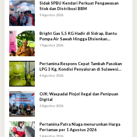
Sidak SPBU Kendari Perkuat Pengawasan
Stok dan Distribusi BBM
9 Agustus 2026
Bright Gas 5,5 KG Hadir di Sidrap, Bantu
Pompa Air Sawah Hingga Efisienkan
Penyaluran Elpiji 3 Kg
7 Agustus 2026
Pertamina Respons Cepat Tambah Pasokan
LPG 3 Kg, Kondisi Penyaluran di Sulawesi
Selatan Berlangsung Kondusif
4 Agustus 2026
OJK: Waspadai Pinjol Ilegal dan Penipuan
Digital
3 Agustus 2026
Pertamina Patra Niaga menurunkan Harga
Pertamax per 1 Agustus 2026
1 Agustus 2026