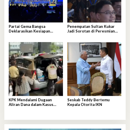
Partai Gema Bangsa
Penempatan Sultan Kukar
Deklarasikan Kesiapan
Jadi Sorotan di Peresmian
Hadapi Pemilu 2029
Kilang
KPK Mendalami Dugaan
Seskab Teddy Bertemu
Aliran Dana dalam Kasus
Kepala Otorita IKN
Suap Pajak