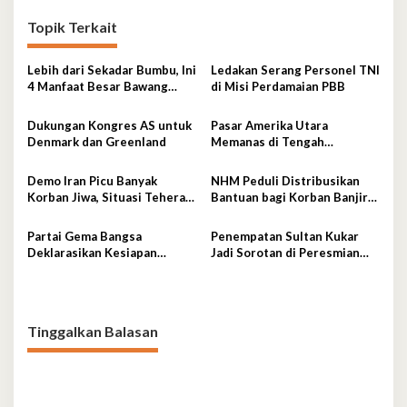
Topik Terkait
Lebih dari Sekadar Bumbu, Ini
Ledakan Serang Personel TNI
4 Manfaat Besar Bawang
di Misi Perdamaian PBB
Putih Bagi Kesehatan
Dukungan Kongres AS untuk
Pasar Amerika Utara
Denmark dan Greenland
Memanas di Tengah
Perselisihan Ekonomi
Demo Iran Picu Banyak
NHM Peduli Distribusikan
Korban Jiwa, Situasi Teheran
Bantuan bagi Korban Banjir
Mulai Mereda
dan Longsor Halmahera
Partai Gema Bangsa
Penempatan Sultan Kukar
Deklarasikan Kesiapan
Jadi Sorotan di Peresmian
Hadapi Pemilu 2029
Kilang
Tinggalkan Balasan