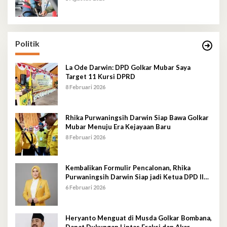
Politik
La Ode Darwin: DPD Golkar Mubar Saya
Target 11 Kursi DPRD
8 Februari 2026
Rhika Purwaningsih Darwin Siap Bawa Golkar
Mubar Menuju Era Kejayaan Baru
8 Februari 2026
Kembalikan Formulir Pencalonan, Rhika
Purwaningsih Darwin Siap jadi Ketua DPD II
Golkar Mubar
6 Februari 2026
Heryanto Menguat di Musda Golkar Bombana,