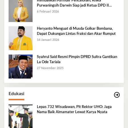
Kembalikan Formulir Pencalonan, Rhika
Purwaningsih Darwin Siap jadi Ketua DPD II
Golkar Mubar
6 Februari 2026
Heryanto Menguat di Musda Golkar Bombana,
Dapat Dukungan Lintas Fraksi dan Akar Rumput
14 Januari 2026
Syahrul Said Resmi Pimpin DPRD Sultra Gantikan
La Ode Tariala
27 November 2025
Edukasi
Lepas 732 Wisudawan, Plt Rektor UHO: Jaga
Nama Baik Almamater Lewat Karya Nyata