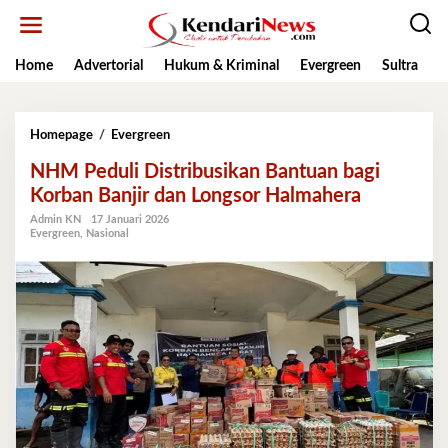
Lewati
ke
konten
Home
Advertorial
Hukum & Kriminal
Evergreen
Sultra
K
NHM
Homepage
/
Evergreen
Peduli
NHM Peduli Distribusikan Bantuan bagi
Distribusikan
Bantuan
Korban Banjir dan Longsor Halmahera
bagi
Admin KN
17 Januari 2026
Korban
Evergreen
,
Nasional
Banjir
dan
Longsor
Halmahera