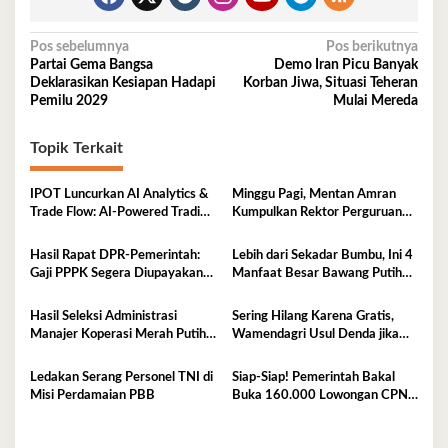
Navigasi
Pos sebelumnya
Pos berikutnya
Partai Gema Bangsa
Demo Iran Picu Banyak
pos
Deklarasikan Kesiapan Hadapi
Korban Jiwa, Situasi Teheran
Pemilu 2029
Mulai Mereda
Topik Terkait
IPOT Luncurkan AI Analytics &
Minggu Pagi, Mentan Amran
Trade Flow: AI-Powered Trading
Kumpulkan Rektor Perguruan
Platform Pertama di Indonesia
Tinggi Lingkup Indonesia Timur,
Perkuat Inovasi Pertanian
Hasil Rapat DPR‑Pemerintah:
Lebih dari Sekadar Bumbu, Ini 4
Gaji PPPK Segera Diupayakan
Manfaat Besar Bawang Putih
Masuk APBN
Bagi Kesehatan
Hasil Seleksi Administrasi
Sering Hilang Karena Gratis,
Manajer Koperasi Merah Putih
Wamendagri Usul Denda jika
2026 Resmi Diumumkan, Cek di
KTP Hilang
Sini
Ledakan Serang Personel TNI di
Siap-Siap! Pemerintah Bakal
Misi Perdamaian PBB
Buka 160.000 Lowongan CPNS
2026, Jurusan Ini Paling Banyak
Dicari