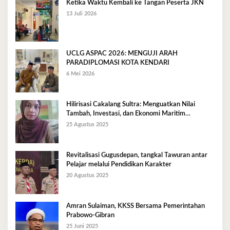
Ketika Waktu Kembali ke Tangan Peserta JKN
13 Juli 2026
UCLG ASPAC 2026: MENGUJI ARAH
PARADIPLOMASI KOTA KENDARI
6 Mei 2026
Hilirisasi Cakalang Sultra: Menguatkan Nilai
Tambah, Investasi, dan Ekonomi Maritim
Berkelanjutan
25 Agustus 2025
Revitalisasi Gugusdepan, tangkal Tawuran antar
Pelajar melalui Pendidikan Karakter
20 Agustus 2025
Amran Sulaiman, KKSS Bersama Pemerintahan
Prabowo-Gibran
25 Juni 2025