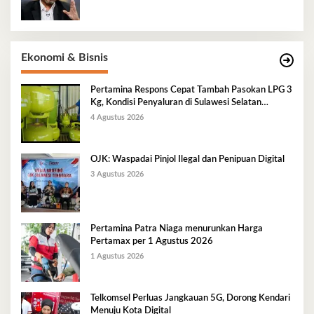
Ekonomi & Bisnis
Pertamina Respons Cepat Tambah Pasokan LPG 3
Kg, Kondisi Penyaluran di Sulawesi Selatan
Berlangsung Kondusif
4 Agustus 2026
OJK: Waspadai Pinjol Ilegal dan Penipuan Digital
3 Agustus 2026
Pertamina Patra Niaga menurunkan Harga
Pertamax per 1 Agustus 2026
1 Agustus 2026
Telkomsel Perluas Jangkauan 5G, Dorong Kendari
Menuju Kota Digital