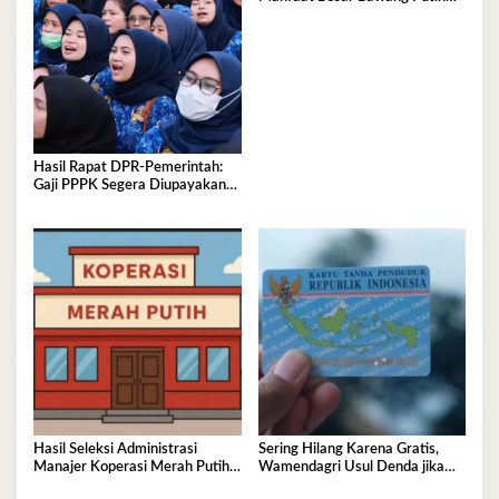
Bagi Kesehatan
Hasil Rapat DPR‑Pemerintah:
Gaji PPPK Segera Diupayakan
Masuk APBN
Hasil Seleksi Administrasi
Sering Hilang Karena Gratis,
Manajer Koperasi Merah Putih
Wamendagri Usul Denda jika
2026 Resmi Diumumkan, Cek di
KTP Hilang