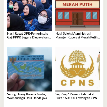
Hasil Rapat DPR‑Pemerintah:
Hasil Seleksi Administrasi
Gaji PPPK Segera Diupayakan
Manajer Koperasi Merah Putih
Masuk APBN
2026 Resmi Diumumkan, Cek di
Sini
Sering Hilang Karena Gratis,
Siap-Siap! Pemerintah Bakal
Wamendagri Usul Denda jika
Buka 160.000 Lowongan CPNS
KTP Hilang
2026, Jurusan Ini Paling Banyak
Dicari