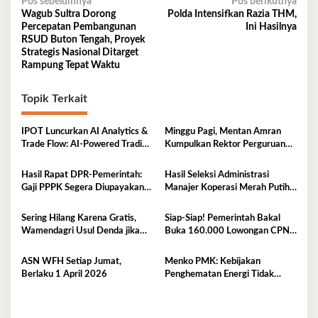
Navigasi
Pos sebelumnya
Pos berikutnya
Wagub Sultra Dorong
Polda Intensifkan Razia THM,
pos
Percepatan Pembangunan
Ini Hasilnya
RSUD Buton Tengah, Proyek
Strategis Nasional Ditarget
Rampung Tepat Waktu
Topik Terkait
IPOT Luncurkan AI Analytics &
Minggu Pagi, Mentan Amran
Trade Flow: AI-Powered Trading
Kumpulkan Rektor Perguruan
Platform Pertama di Indonesia
Tinggi Lingkup Indonesia Timur,
Perkuat Inovasi Pertanian
Hasil Rapat DPR‑Pemerintah:
Hasil Seleksi Administrasi
Gaji PPPK Segera Diupayakan
Manajer Koperasi Merah Putih
Masuk APBN
2026 Resmi Diumumkan, Cek di
Sini
Sering Hilang Karena Gratis,
Siap-Siap! Pemerintah Bakal
Wamendagri Usul Denda jika
Buka 160.000 Lowongan CPNS
KTP Hilang
2026, Jurusan Ini Paling Banyak
Dicari
ASN WFH Setiap Jumat,
Menko PMK: Kebijakan
Berlaku 1 April 2026
Penghematan Energi Tidak
Akan Ganggu Pembelajaran dan
Pelayanan Publik