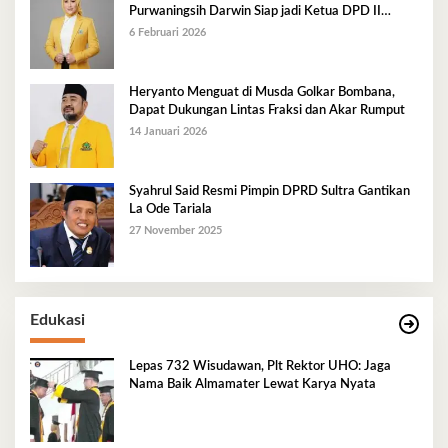
Purwaningsih Darwin Siap jadi Ketua DPD II
Golkar Mubar
6 Februari 2026
Heryanto Menguat di Musda Golkar Bombana,
Dapat Dukungan Lintas Fraksi dan Akar Rumput
14 Januari 2026
Syahrul Said Resmi Pimpin DPRD Sultra Gantikan
La Ode Tariala
27 November 2025
Edukasi
Lepas 732 Wisudawan, Plt Rektor UHO: Jaga
Nama Baik Almamater Lewat Karya Nyata