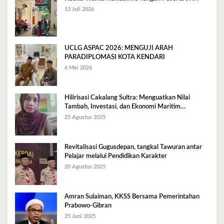
13 Juli 2026
UCLG ASPAC 2026: MENGUJI ARAH
PARADIPLOMASI KOTA KENDARI
6 Mei 2026
Hilirisasi Cakalang Sultra: Menguatkan Nilai
Tambah, Investasi, dan Ekonomi Maritim
Berkelanjutan
25 Agustus 2025
Revitalisasi Gugusdepan, tangkal Tawuran antar
Pelajar melalui Pendidikan Karakter
20 Agustus 2025
Amran Sulaiman, KKSS Bersama Pemerintahan
Prabowo-Gibran
25 Juni 2025