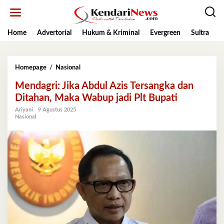
Lewati
ke
konten
Home
Advertorial
Hukum & Kriminal
Evergreen
Sultra
K
Mendagri:
Homepage
/
Nasional
Jika
Mendagri: Jika Abdul Azis Tersangka dan
Abdul
Azis
Ditahan, Maka Wabup jadi Plt Bupati
Tersangka
Ariyani
9 Agustus 2025
dan
Nasional
Ditahan,
Maka
Wabup
jadi
Plt
Bupati