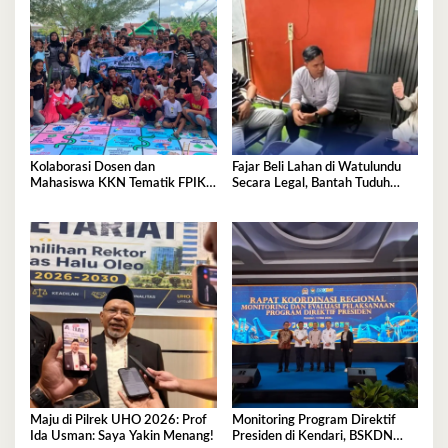
Kolaborasi Dosen dan
Fajar Beli Lahan di Watulundu
Mahasiswa KKN Tematik FPIK
Secara Legal, Bantah Tuduh
UHO Hadirkan Edukasi
Serobot Lahan
Lingkungan Pesisir bagi Anak-
anak di Kelurahan Lapulu
Maju di Pilrek UHO 2026: Prof
Monitoring Program Direktif
Ida Usman: Saya Yakin Menang!
Presiden di Kendari, BSKDN