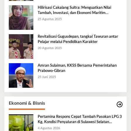
Hilirisasi Cakalang Sultra: Menguatkan Nilai
Tambah, Investasi, dan Ekonomi Maritim
Berkelanjutan
25 Agustus 2025
Revitalisasi Gugusdepan, tangkal Tawuran antar
Pelajar melalui Pendidikan Karakter
20 Agustus 2025
Amran Sulaiman, KKSS Bersama Pemerintahan
Prabowo-Gibran
25 Juni 2025
Ekonomi & Bisnis
Pertamina Respons Cepat Tambah Pasokan LPG 3
Kg, Kondisi Penyaluran di Sulawesi Selatan
Berlangsung Kondusif
4 Agustus 2026