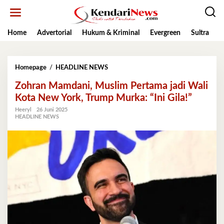
Lewati
ke
konten
Home
Advertorial
Hukum & Kriminal
Evergreen
Sultra
K
Zohran
Homepage
/
HEADLINE NEWS
Mamdani,
Zohran Mamdani, Muslim Pertama jadi Wali
Muslim
Pertama
Kota New York, Trump Murka: “Ini Gila!”
jadi
Heeryl
26 Juni 2025
Wali
HEADLINE NEWS
Kota
New
York,
Trump
Murka:
“Ini
Gila!”