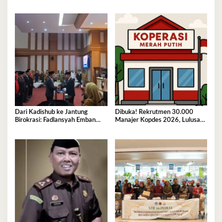
Kemendagri Perkuat
Sinkronisasi Pusat dan Daerah
Dari Kadishub ke Jantung
Dibuka! Rekrutmen 30.000
Birokrasi: Fadlansyah Emban
Manajer Kopdes 2026, Lulusan
Peran Ganda di Pemprov Sultra
D3-S1 Wajib Tahu Ini