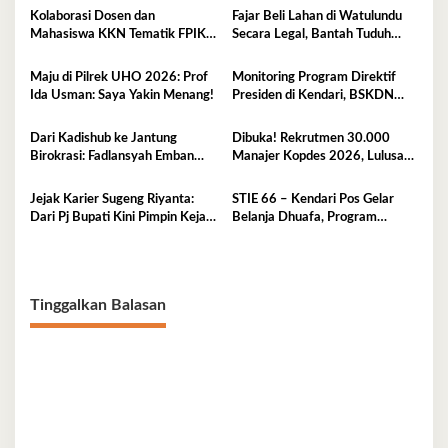
Kolaborasi Dosen dan
Fajar Beli Lahan di Watulundu
Mahasiswa KKN Tematik FPIK
Secara Legal, Bantah Tuduh
UHO Hadirkan Edukasi
Serobot Lahan
Lingkungan Pesisir bagi Anak-
Maju di Pilrek UHO 2026: Prof
Monitoring Program Direktif
anak di Kelurahan Lapulu
Ida Usman: Saya Yakin Menang!
Presiden di Kendari, BSKDN
Kemendagri Perkuat
Sinkronisasi Pusat dan Daerah
Dari Kadishub ke Jantung
Dibuka! Rekrutmen 30.000
Birokrasi: Fadlansyah Emban
Manajer Kopdes 2026, Lulusan
Peran Ganda di Pemprov Sultra
D3-S1 Wajib Tahu Ini
Jejak Karier Sugeng Riyanta:
STIE 66 – Kendari Pos Gelar
Dari Pj Bupati Kini Pimpin Kejati
Belanja Dhuafa, Program
Sultra
Berbagi di Bulan Ramadan
Tinggalkan Balasan