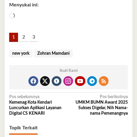
Menyukai ini:
Memuat...
1
2
3
new york
Zohran Mamdani
Ikuti Kami
Navigasi
Pos sebelumnya
Pos berikutnya
Kemenag Kota Kendari
UMKM BUMN Award 2025
pos
Luncurkan Aplikasi Layanan
Sukses Digelar, Nih Nama-
Digital CS KENARI
nama Pemenangnya
Topik Terkait