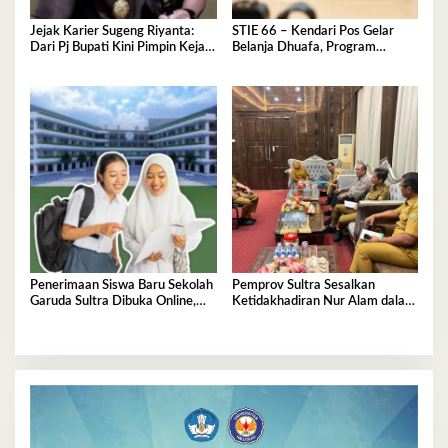
Jejak Karier Sugeng Riyanta:
STIE 66 – Kendari Pos Gelar
Dari Pj Bupati Kini Pimpin Kejati
Belanja Dhuafa, Program
Sultra
Berbagi di Bulan Ramadan
Penerimaan Siswa Baru Sekolah
Pemprov Sultra Sesalkan
Garuda Sultra Dibuka Online,
Ketidakhadiran Nur Alam dalam
Cek Disini!
Mediasi Polemik Unsultra