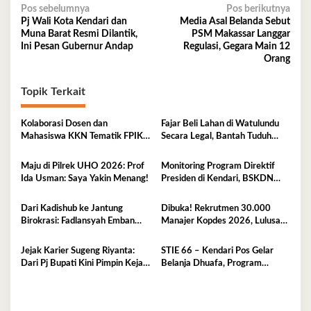
Navigasi
Pos sebelumnya
Pos berikutnya
Pj Wali Kota Kendari dan
Media Asal Belanda Sebut
pos
Muna Barat Resmi Dilantik,
PSM Makassar Langgar
Ini Pesan Gubernur Andap
Regulasi, Gegara Main 12
Orang
Topik Terkait
Kolaborasi Dosen dan
Fajar Beli Lahan di Watulundu
Mahasiswa KKN Tematik FPIK
Secara Legal, Bantah Tuduh
UHO Hadirkan Edukasi
Serobot Lahan
Lingkungan Pesisir bagi Anak-
Maju di Pilrek UHO 2026: Prof
Monitoring Program Direktif
anak di Kelurahan Lapulu
Ida Usman: Saya Yakin Menang!
Presiden di Kendari, BSKDN
Kemendagri Perkuat
Sinkronisasi Pusat dan Daerah
Dari Kadishub ke Jantung
Dibuka! Rekrutmen 30.000
Birokrasi: Fadlansyah Emban
Manajer Kopdes 2026, Lulusan
Peran Ganda di Pemprov Sultra
D3-S1 Wajib Tahu Ini
Jejak Karier Sugeng Riyanta:
STIE 66 – Kendari Pos Gelar
Dari Pj Bupati Kini Pimpin Kejati
Belanja Dhuafa, Program
Sultra
Berbagi di Bulan Ramadan