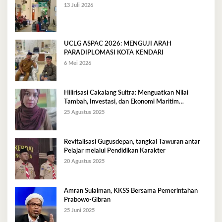
13 Juli 2026
UCLG ASPAC 2026: MENGUJI ARAH
PARADIPLOMASI KOTA KENDARI
6 Mei 2026
Hilirisasi Cakalang Sultra: Menguatkan Nilai
Tambah, Investasi, dan Ekonomi Maritim
Berkelanjutan
25 Agustus 2025
Revitalisasi Gugusdepan, tangkal Tawuran antar
Pelajar melalui Pendidikan Karakter
20 Agustus 2025
Amran Sulaiman, KKSS Bersama Pemerintahan
Prabowo-Gibran
25 Juni 2025