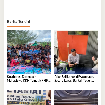
Berita Terkini
Kolaborasi Dosen dan
Fajar Beli Lahan di Watulundu
Mahasiswa KKN Tematik FPIK
Secara Legal, Bantah Tuduh
UHO Hadirkan Edukasi
Serobot Lahan
Lingkungan Pesisir bagi Anak-
anak di Kelurahan Lapulu