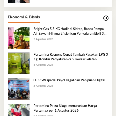
Ekonomi & Bisnis
Bright Gas 5,5 KG Hadir di Sidrap, Bantu Pompa
Air Sawah Hingga Efisienkan Penyaluran Elpiji 3
Kg
7 Agustus 2026
Pertamina Respons Cepat Tambah Pasokan LPG 3
Kg, Kondisi Penyaluran di Sulawesi Selatan
Berlangsung Kondusif
4 Agustus 2026
OJK: Waspadai Pinjol Ilegal dan Penipuan Digital
3 Agustus 2026
Pertamina Patra Niaga menurunkan Harga
Pertamax per 1 Agustus 2026