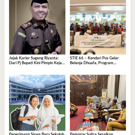
Jejak Karier Sugeng Riyanta:
STIE 66 – Kendari Pos Gelar
Dari Pj Bupati Kini Pimpin Kejati
Belanja Dhuafa, Program
Sultra
Berbagi di Bulan Ramadan
Penerimaan Siswa Baru Sekolah
Pemprov Sultra Sesalkan