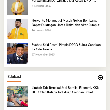
Purwaningsih Darwin Siap jadi Ketua DPD II
Golkar Mubar
6 Februari 2026
Heryanto Menguat di Musda Golkar Bombana,
Dapat Dukungan Lintas Fraksi dan Akar Rumput
14 Januari 2026
Syahrul Said Resmi Pimpin DPRD Sultra Gantikan
La Ode Tariala
27 November 2025
Edukasi
Limbah Tak Terpakai Jadi Bernilai Ekonomi, KKN
UHO Olah Kelapa Jadi Asap Cair dan Briket