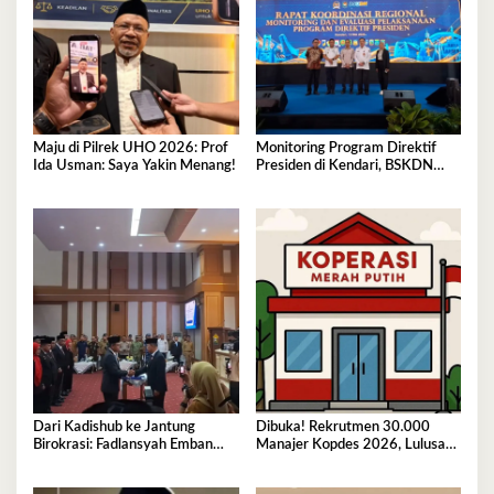
Maju di Pilrek UHO 2026: Prof
Monitoring Program Direktif
Ida Usman: Saya Yakin Menang!
Presiden di Kendari, BSKDN
Kemendagri Perkuat
Sinkronisasi Pusat dan Daerah
Dari Kadishub ke Jantung
Dibuka! Rekrutmen 30.000
Birokrasi: Fadlansyah Emban
Manajer Kopdes 2026, Lulusan
Peran Ganda di Pemprov Sultra
D3-S1 Wajib Tahu Ini