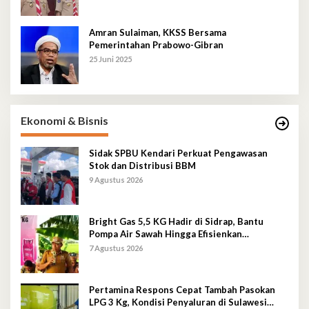
Amran Sulaiman, KKSS Bersama
Pemerintahan Prabowo-Gibran
25 Juni 2025
Ekonomi & Bisnis
Sidak SPBU Kendari Perkuat Pengawasan
Stok dan Distribusi BBM
9 Agustus 2026
Bright Gas 5,5 KG Hadir di Sidrap, Bantu
Pompa Air Sawah Hingga Efisienkan
Penyaluran Elpiji 3 Kg
7 Agustus 2026
Pertamina Respons Cepat Tambah Pasokan
LPG 3 Kg, Kondisi Penyaluran di Sulawesi