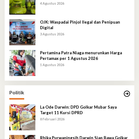
Selatan Berlangsung Kondusif
4 Agustus 2026
OJK: Waspadai Pinjol Ilegal dan Penipuan
Digital
3 Agustus 2026
Pertamina Patra Niaga menurunkan Harga
Pertamax per 1 Agustus 2026
1 Agustus 2026
Politik
La Ode Darwin: DPD Golkar Mubar Saya
Target 11 Kursi DPRD
8 Februari 2026
Rhika Purwaningsih Darwin Siap Bawa Golkar