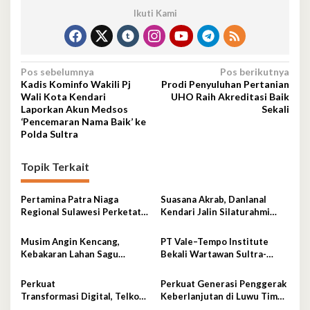
Ikuti Kami
Navigasi
Pos sebelumnya
Pos berikutnya
Kadis Kominfo Wakili Pj
Prodi Penyuluhan Pertanian
pos
Wali Kota Kendari
UHO Raih Akreditasi Baik
Laporkan Akun Medsos
Sekali
‘Pencemaran Nama Baik’ ke
Polda Sultra
Topik Terkait
Pertamina Patra Niaga
Suasana Akrab, Danlanal
Regional Sulawesi Perketat
Kendari Jalin Silaturahmi
Pengawasan Penyaluran BBM
Erat Bersama Insan Pers
di SPBU Kabupaten Kolaka
Musim Angin Kencang,
PT Vale–Tempo Institute
Utara
Kebakaran Lahan Sagu
Bekali Wartawan Sultra-
Mengancam Perumahan BTN
Sulsel Teknik Liputan
Fadil Indah
Investigasi di Sorowako
Perkuat
Perkuat Generasi Penggerak
Transformasi Digital, Telkom
Keberlanjutan di Luwu Timur,
sel Dorong Adopsi 5G di
PT Vale Luncurkan Kelas