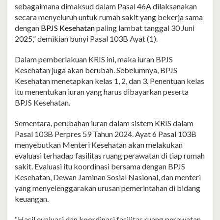
sebagaimana dimaksud dalam Pasal 46A dilaksanakan
secara menyeluruh untuk rumah sakit yang bekerja sama
dengan
BPJS Kesehatan
paling lambat tanggal 30 Juni
2025,” demikian bunyi Pasal 103B Ayat (1).
Dalam pemberlakuan KRIS ini, maka iuran BPJS
Kesehatan juga akan berubah. Sebelumnya, BPJS
Kesehatan menetapkan kelas 1, 2, dan 3. Penentuan kelas
itu menentukan iuran yang harus dibayarkan peserta
BPJS Kesehatan.
Sementara, perubahan iuran dalam sistem KRIS dalam
Pasal 103B Perpres 59 Tahun 2024. Ayat 6 Pasal 103B
menyebutkan Menteri Kesehatan akan melakukan
evaluasi terhadap fasilitas ruang perawatan di tiap rumah
sakit. Evaluasi itu koordinasi bersama dengan BPJS
Kesehatan, Dewan Jaminan Sosial Nasional, dan menteri
yang menyelenggarakan urusan pemerintahan di bidang
keuangan.
“Hasil evaluasi dan koordinasi fasilitas ruang perawatan