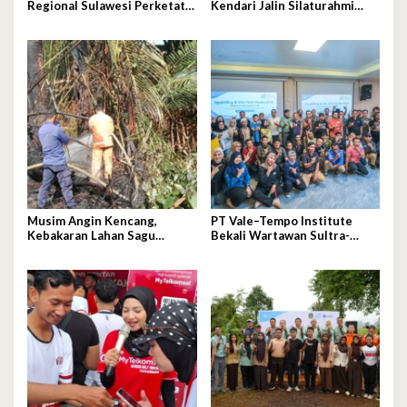
Regional Sulawesi Perketat
Kendari Jalin Silaturahmi
Pengawasan Penyaluran BBM
Erat Bersama Insan Pers
di SPBU Kabupaten Kolaka
Utara
Musim Angin Kencang,
PT Vale–Tempo Institute
Kebakaran Lahan Sagu
Bekali Wartawan Sultra-
Mengancam Perumahan BTN
Sulsel Teknik Liputan
Fadil Indah
Investigasi di Sorowako