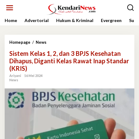
Lewati
ke
konten
Home
Advertorial
Hukum & Kriminal
Evergreen
Sult
Sistem
Homepage
/
News
Kelas
Sistem Kelas 1, 2, dan 3 BPJS Kesehatan
1,
2,
Dihapus, Diganti Kelas Rawat Inap Standar
dan
(KRIS)
3
BPJS
Ariyani
16 Mei 2024
News
Kesehatan
Dihapus,
Diganti
Kelas
Rawat
Inap
Standar
(KRIS)