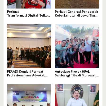
Perkuat
Perkuat Generasi Penggerak
Transformasi Digital, Telkom
Keberlanjutan di Luwu Timur,
sel Dorong Adopsi 5G di
PT Vale Luncurkan Kelas
Kota Kendari
Konservasi
PERADI Kendari Perkuat
Autoclave Proyek HPAL
Profesionalisme Advokat,
Sambalagi Tiba di Morowali,
Otto Hasibuan Minta
PT Vale Catat Tonggak
Pengurus Baru Jaga
Penting Hilirisasi Nikel
Integritas