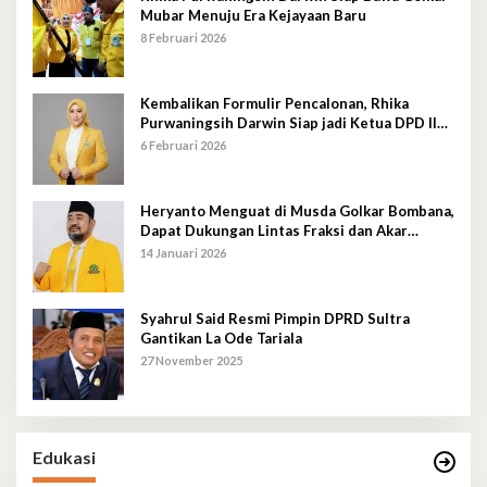
Mubar Menuju Era Kejayaan Baru
8 Februari 2026
Kembalikan Formulir Pencalonan, Rhika
Purwaningsih Darwin Siap jadi Ketua DPD II
Golkar Mubar
6 Februari 2026
Heryanto Menguat di Musda Golkar Bombana,
Dapat Dukungan Lintas Fraksi dan Akar
Rumput
14 Januari 2026
Syahrul Said Resmi Pimpin DPRD Sultra
Gantikan La Ode Tariala
27 November 2025
Edukasi