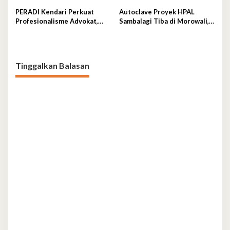
Kota Kendari
Konservasi
PERADI Kendari Perkuat
Autoclave Proyek HPAL
Profesionalisme Advokat,
Sambalagi Tiba di Morowali,
Otto Hasibuan Minta
PT Vale Catat Tonggak
Pengurus Baru Jaga
Penting Hilirisasi Nikel
Integritas
Tinggalkan Balasan