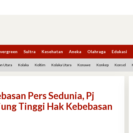
vergreen
Sultra
Kesehatan
Aneka
Olahraga
Edukasi
n Utara
Kolaka
Koltim
Kolaka Utara
Konawe
Konkep
Konsel
basan Pers Sedunia, Pj
njung Tinggi Hak Kebebasan