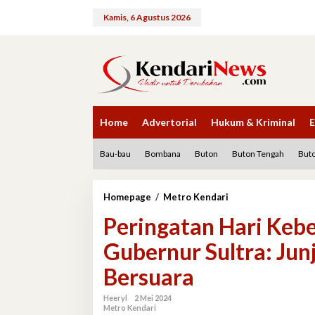
Lewati
ke
Kamis, 6 Agustus 2026
konten
Home
Advertorial
Hukum & Kriminal
E
Bau-bau
Bombana
Buton
Buton Tengah
Buto
Peringatan
Homepage
/
Metro Kendari
Hari
Peringatan Hari Kebe
Kebebasan
Pers
Gubernur Sultra: Ju
Sedunia,
Pj
Bersuara
Gubernur
Sultra:
Junjung
Heeryl
2 Mei 2024
Metro Kendari
Tinggi