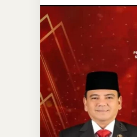
Hak
Kebebasan
Bersuara