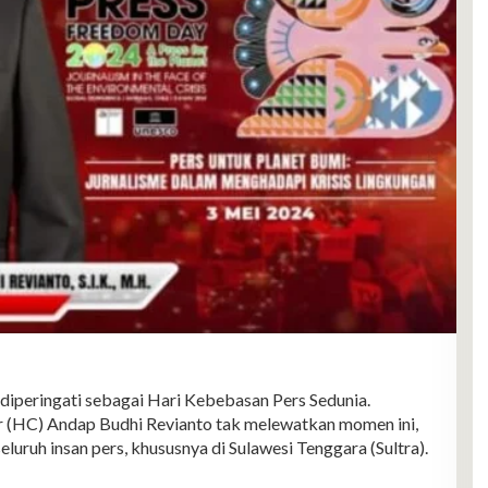
eringati sebagai Hari Kebebasan Pers Sedunia.
Dr (HC) Andap Budhi Revianto tak melewatkan momen ini,
uruh insan pers, khususnya di Sulawesi Tenggara (Sultra).