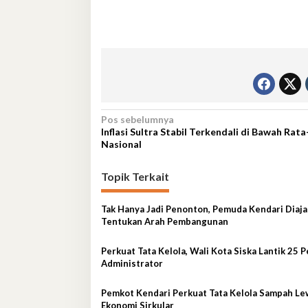
Navigasi
Pos sebelumnya
Inflasi Sultra Stabil Terkendali di Bawah Rat
pos
Nasional
Topik Terkait
Tak Hanya Jadi Penonton, Pemuda Kendari Diaja
Tentukan Arah Pembangunan
Perkuat Tata Kelola, Wali Kota Siska Lantik 25 P
Administrator
Pemkot Kendari Perkuat Tata Kelola Sampah Le
Ekonomi Sirkular