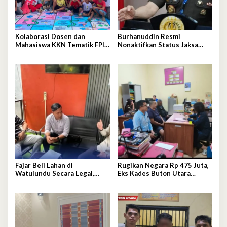
Kolaborasi Dosen dan
Burhanuddin Resmi
Mahasiswa KKN Tematik FPIK
Nonaktifkan Status Jaksa
UHO Hadirkan Edukasi
pada Febrie Adriansyah
Lingkungan Pesisir bagi
Anak-anak di Kelurahan
Lapulu
Fajar Beli Lahan di
Rugikan Negara Rp 475 Juta,
Watulundu Secara Legal,
Eks Kades Buton Utara
Bantah Tuduh Serobot Lahan
Diserahkan ke Kejaksaan