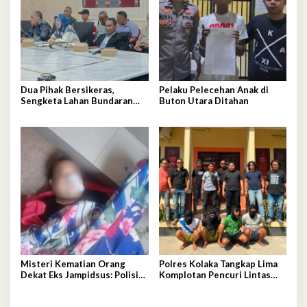
Dua Pihak Bersikeras,
Pelaku Pelecehan Anak di
Sengketa Lahan Bundaran
Buton Utara Ditahan
Gubernur Belum Selesai
Misteri Kematian Orang
Polres Kolaka Tangkap Lima
Dekat Eks Jampidsus: Polisi
Komplotan Pencuri Lintas
Geledah Jejak, Belum Ada
Provinsi
Kesimpulan