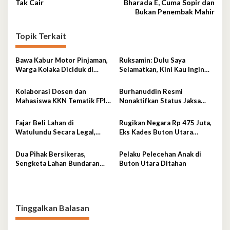
pos
Tak Cair
Bharada E, Cuma Sopir dan
Bukan Penembak Mahir
Topik Terkait
Bawa Kabur Motor Pinjaman,
Ruksamin: Dulu Saya
Warga Kolaka Diciduk di
Selamatkan, Kini Kau Ingin
Makassar
Penjarakan Saya
Kolaborasi Dosen dan
Burhanuddin Resmi
Mahasiswa KKN Tematik FPIK
Nonaktifkan Status Jaksa
UHO Hadirkan Edukasi
pada Febrie Adriansyah
Lingkungan Pesisir bagi
Fajar Beli Lahan di
Rugikan Negara Rp 475 Juta,
Anak-anak di Kelurahan
Watulundu Secara Legal,
Eks Kades Buton Utara
Lapulu
Bantah Tuduh Serobot Lahan
Diserahkan ke Kejaksaan
Dua Pihak Bersikeras,
Pelaku Pelecehan Anak di
Sengketa Lahan Bundaran
Buton Utara Ditahan
Gubernur Belum Selesai
Tinggalkan Balasan