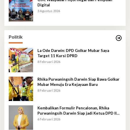
Digital
3 Agustus 2026
Politik
La Ode Darwin: DPD Golkar Mubar Saya
Target 11 Kursi DPRD
8 Februari 2026
Rhika Purwaningsih Darwin Siap Bawa Golkar
Mubar Menuju Era Kejayaan Baru
8 Februari 2026
Kembalikan Formulir Pencalonan, Rhika
Purwaningsih Darwin Siap jadi Ketua DPD II
Golkar Mubar
6 Februari 2026