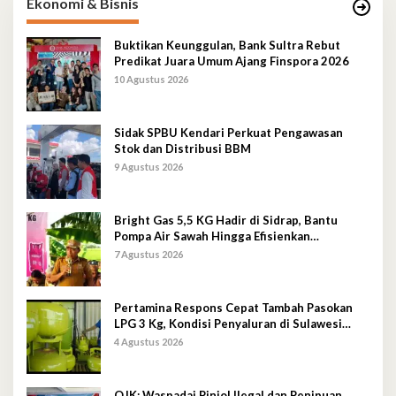
Ekonomi & Bisnis
Buktikan Keunggulan, Bank Sultra Rebut
Predikat Juara Umum Ajang Finspora 2026
10 Agustus 2026
Sidak SPBU Kendari Perkuat Pengawasan
Stok dan Distribusi BBM
9 Agustus 2026
Bright Gas 5,5 KG Hadir di Sidrap, Bantu
Pompa Air Sawah Hingga Efisienkan
Penyaluran Elpiji 3 Kg
7 Agustus 2026
Pertamina Respons Cepat Tambah Pasokan
LPG 3 Kg, Kondisi Penyaluran di Sulawesi
Selatan Berlangsung Kondusif
4 Agustus 2026
OJK: Waspadai Pinjol Ilegal dan Penipuan