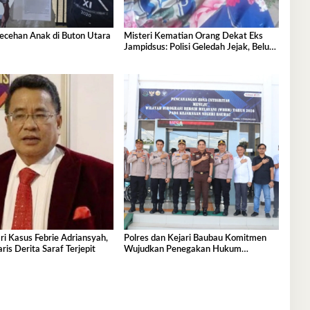
lecehan Anak di Buton Utara
Misteri Kematian Orang Dekat Eks
Jampidsus: Polisi Geledah Jejak, Belum
Ada Kesimpulan
i Kasus Febrie Adriansyah,
Polres dan Kejari Baubau Komitmen
is Derita Saraf Terjepit
Wujudkan Penegakan Hukum
Berkualitas