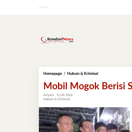
Lewati
ke
konten
Mobil
Homepage
/
Hukum & Kriminal
Mogok
Mobil Mogok Berisi S
Berisi
Sabu,
Polisi
Ariyani
8 Juli 2026
Hukum & Kriminal
Tangkap
Pelaku