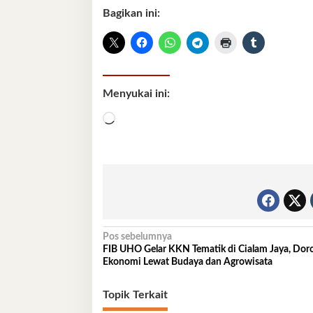
Bagikan ini:
Menyukai ini:
Memuat...
Navigasi
Pos sebelumnya
FIB UHO Gelar KKN Tematik di Cialam Jaya, Dor
pos
Ekonomi Lewat Budaya dan Agrowisata
Topik Terkait