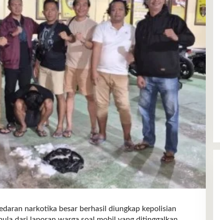
an narkotika besar berhasil diungkap kepolisian
ula dari laporan warga soal mobil yang ditinggalkan