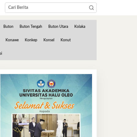
Buton
Buton Tengah
Buton Utara
Kolaka
Konawe
Konkep
Konsel
Konut
bi