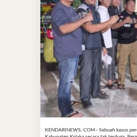
KENDARINEWS. COM– Sebuah kasus peredar
Kabupaten Kolaka secara tak terduga. Berm