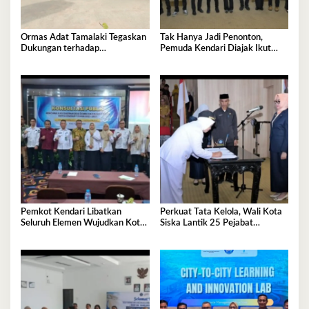
Ormas Adat Tamalaki Tegaskan
Tak Hanya Jadi Penonton,
Dukungan terhadap
Pemuda Kendari Diajak Ikut
Keberlanjutan Investasi IPIP
Tentukan Arah Pembangunan
Pemkot Kendari Libatkan
Perkuat Tata Kelola, Wali Kota
Seluruh Elemen Wujudkan Kota
Siska Lantik 25 Pejabat
Tangguh Iklim
Administrator