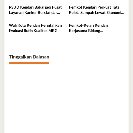
Tangguh Iklim
Administrator
RSUD Kendari Bakal jadi Pusat
Pemkot Kendari Perkuat Tata
Layanan Kanker Berstandar
Kelola Sampah Lewat Ekonomi
Nasional
Sirkular
Wali Kota Kendari Perintahkan
Pemkot-Kejari Kendari
Evaluasi Rutin Kualitas MBG
Kerjasama Bidang
Pendampingan Hukum ‘Gratis’
Tinggalkan Balasan