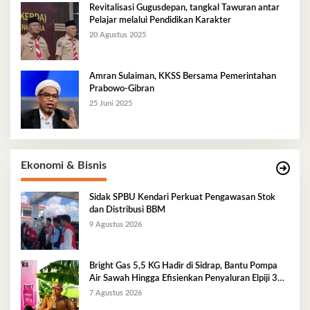
Revitalisasi Gugusdepan, tangkal Tawuran antar
Pelajar melalui Pendidikan Karakter
20 Agustus 2025
Amran Sulaiman, KKSS Bersama Pemerintahan
Prabowo-Gibran
25 Juni 2025
Ekonomi & Bisnis
Sidak SPBU Kendari Perkuat Pengawasan Stok
dan Distribusi BBM
9 Agustus 2026
Bright Gas 5,5 KG Hadir di Sidrap, Bantu Pompa
Air Sawah Hingga Efisienkan Penyaluran Elpiji 3
Kg
7 Agustus 2026