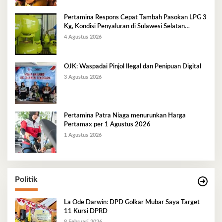
Pertamina Respons Cepat Tambah Pasokan LPG 3
Kg, Kondisi Penyaluran di Sulawesi Selatan
Berlangsung Kondusif
4 Agustus 2026
OJK: Waspadai Pinjol Ilegal dan Penipuan Digital
3 Agustus 2026
Pertamina Patra Niaga menurunkan Harga
Pertamax per 1 Agustus 2026
1 Agustus 2026
Politik
La Ode Darwin: DPD Golkar Mubar Saya Target
11 Kursi DPRD
8 Februari 2026