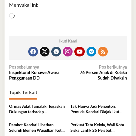
Menyukai ini:
Memuat...
Ikuti Kami
Navigasi
Pos sebelumnya
Pos berikutnya
Inspektorat Konawe Awasi
76 Persen Anak di Kolaka
pos
Penggunaan DD
Sudah Divaksin
Topik Terkait
Ormas Adat Tamalaki Tegaskan
Tak Hanya Jadi Penonton,
Dukungan terhadap
Pemuda Kendari Diajak Ikut
Keberlanjutan Investasi IPIP
Tentukan Arah Pembangunan
Pemkot Kendari Libatkan
Perkuat Tata Kelola, Wali Kota
Seluruh Elemen Wujudkan Kota
Siska Lantik 25 Pejabat