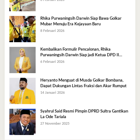
Rhika Purwaningsih Darwin Siap Bawa Golkar
Mubar Menuju Era Kejayaan Baru
8 Februari 2026
Kembalikan Formulir Pencalonan, Rhika
Purwaningsih Darwin Siap jadi Ketua DPD II
Golkar Mubar
6 Februari 2026
Heryanto Menguat di Musda Golkar Bombana,
Dapat Dukungan Lintas Fraksi dan Akar Rumput
14 Januari 2026
Syahrul Said Resmi Pimpin DPRD Sultra Gantikan
La Ode Tariala
27 November 2025