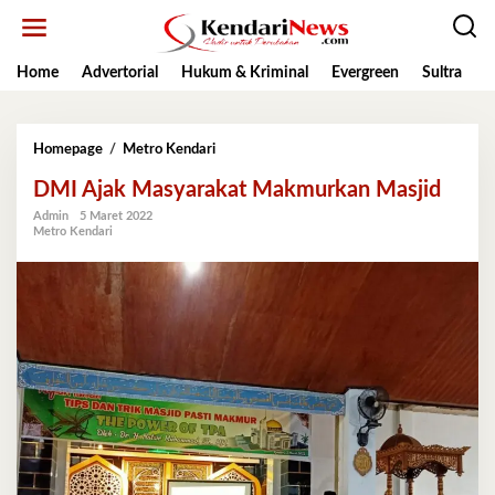
Lewati
ke
konten
Home
Advertorial
Hukum & Kriminal
Evergreen
Sultra
K
DMI
Homepage
/
Metro Kendari
Ajak
DMI Ajak Masyarakat Makmurkan Masjid
Masyarakat
Makmurkan
Admin
5 Maret 2022
Masjid
Metro Kendari