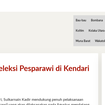
Bau-bau
Bombana
Koltim
Kolaka Utara
Muna Barat
Wakato
leksi Pesparawi di Kendari
Sulkarnain Kadir mendukung penuh pelaksanaan
arawi) yang akan dilaksanakan pada Agustus mendatang.