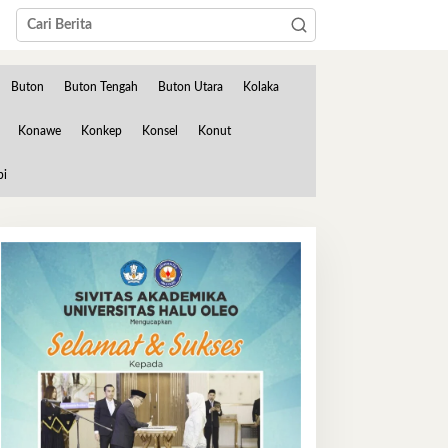
Buton
Buton Tengah
Buton Utara
Kolaka
Konawe
Konkep
Konsel
Konut
bi