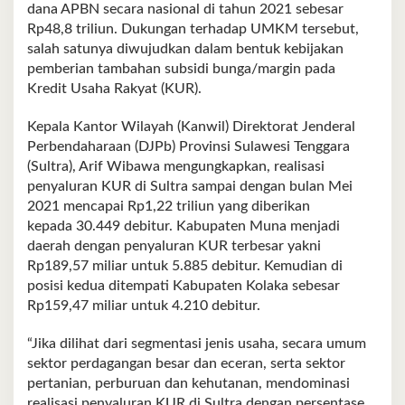
dana APBN secara nasional di tahun 2021 sebesar
Rp48,8 triliun. Dukungan terhadap UMKM tersebut,
salah satunya diwujudkan dalam bentuk kebijakan
pemberian tambahan subsidi bunga/margin pada
Kredit Usaha Rakyat (KUR).
Kepala Kantor Wilayah (Kanwil) Direktorat Jenderal
Perbendaharaan (DJPb) Provinsi Sulawesi Tenggara
(Sultra), Arif Wibawa mengungkapkan, realisasi
penyaluran KUR di Sultra sampai dengan bulan Mei
2021 mencapai Rp1,22 triliun yang diberikan
kepada 30.449 debitur. Kabupaten Muna menjadi
daerah dengan penyaluran KUR terbesar yakni
Rp189,57 miliar untuk 5.885 debitur. Kemudian di
posisi kedua ditempati Kabupaten Kolaka sebesar
Rp159,47 miliar untuk 4.210 debitur.
“Jika dilihat dari segmentasi jenis usaha, secara umum
sektor perdagangan besar dan eceran, serta sektor
pertanian, perburuan dan kehutanan, mendominasi
realisasi penyaluran KUR di Sultra dengan persentase