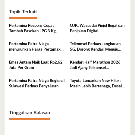
Topik Terkait
Pertamina Respons Cepat
OJK: Waspadai Pinjol Ilegal dan
Tambah Pasokan LPG 3 Kg,
Penipuan Digital
Kondisi Penyaluran di Sulawesi
Selatan Berlangsung Kondusif
Pertamina Patra Niaga
Telkomsel Perluas Jangkauan
menurunkan Harga Pertamax
5G, Dorong Kendari Menuju
per 1 Agustus 2026
Kota Digital
Emas Antam Naik Lagi: Rp2,62
Kendari Half Marathon 2026
Juta Per Gram
Jadi Ajang Telkomsel
Perkenalkan Ekosistem Digital
Terintegrasi
Pertamina Patra Niaga Regional
Toyota Luncurkan New Hilux:
Sulawesi Perluas Penyaluran
Mesin Lebih Bertenaga, Desain
Biosolar B50, Kini Tersedia di
Lebih Gagah, Dominasi Pasar
457 SPBU
Sulawesi Tenggara Mencapai
87,4%
Tinggalkan Balasan