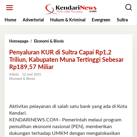
Lewati
ke
konten
Home
Advertorial
Hukum & Kriminal
Evergreen
Sultra
K
Penyaluran
Homepage
/
Ekonomi & Bisnis
KUR
Penyaluran KUR di Sultra Capai Rp1,2
di
Sultra
Triliun, Kabupaten Muna Tertinggi Sebesar
Capai
Rp189,57 Miliar
Rp1,2
Triliun,
Admin
12 Juni 2021
Ekonomi & Bisnis
Kabupaten
Muna
Tertinggi
Sebesar
Rp189,57
Aktivitas pelayanan di salah satu bank yang ada di Kota
Miliar
Kendari.
KENDARINEWS.COM– Pemerintah melaui program
pemulihan ekonomi nasional (PEN), memberikan
dukungan terhadap UMKM dengan mengalokasikan