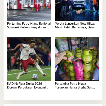
Pertamina Patra Niaga Regional
Toyota Luncurkan New Hilux:
Sulawesi Perluas Penyaluran
Mesin Lebih Bertenaga, Desain
Biosolar B50, Kini Tersedia di
Lebih Gagah, Dominasi Pasar
457 SPBU
Sulawesi Tenggara Mencapai
87,4%
KADIN: Piala Dunia 2026
Pertamina Patra Niaga
Dorong Perputaran Ekonomi
Turunkan Harga Bright Gas,
Nasional Tembus Rp5,03 Triliun
Hadirkan LPG Berkualitas
dengan Harga Lebih Kompetitif