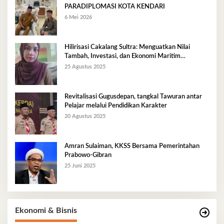
PARADIPLOMASI KOTA KENDARI
6 Mei 2026
Hilirisasi Cakalang Sultra: Menguatkan Nilai
Tambah, Investasi, dan Ekonomi Maritim
Berkelanjutan
25 Agustus 2025
Revitalisasi Gugusdepan, tangkal Tawuran antar
Pelajar melalui Pendidikan Karakter
20 Agustus 2025
Amran Sulaiman, KKSS Bersama Pemerintahan
Prabowo-Gibran
25 Juni 2025
Ekonomi & Bisnis