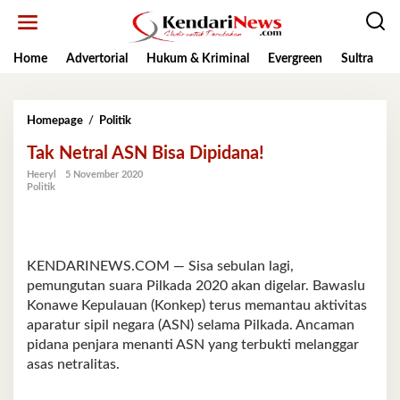
Lewati
ke
konten
Home
Advertorial
Hukum & Kriminal
Evergreen
Sultra
K
Tak
Homepage
/
Politik
Netral
Tak Netral ASN Bisa Dipidana!
ASN
Bisa
Heeryl
5 November 2020
Dipidana!
Politik
KENDARINEWS.COM — Sisa sebulan lagi,
pemungutan suara Pilkada 2020 akan digelar. Bawaslu
Konawe Kepulauan (Konkep) terus memantau aktivitas
aparatur sipil negara (ASN) selama Pilkada. Ancaman
pidana penjara menanti ASN yang terbukti melanggar
asas netralitas.