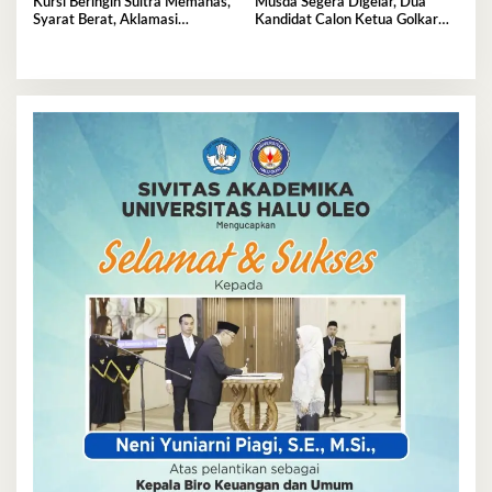
Kursi Beringin Sultra Memanas,
Musda Segera Digelar, Dua
Syarat Berat, Aklamasi
Kandidat Calon Ketua Golkar
Mengintai Perebutan Pucuk
Sultra Berebut Restu Bahlil
Golkar