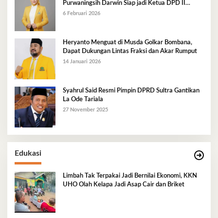
Purwaningsih Darwin Siap jadi Ketua DPD II
Golkar Mubar
6 Februari 2026
Heryanto Menguat di Musda Golkar Bombana,
Dapat Dukungan Lintas Fraksi dan Akar Rumput
14 Januari 2026
Syahrul Said Resmi Pimpin DPRD Sultra Gantikan
La Ode Tariala
27 November 2025
Edukasi
Limbah Tak Terpakai Jadi Bernilai Ekonomi, KKN
UHO Olah Kelapa Jadi Asap Cair dan Briket