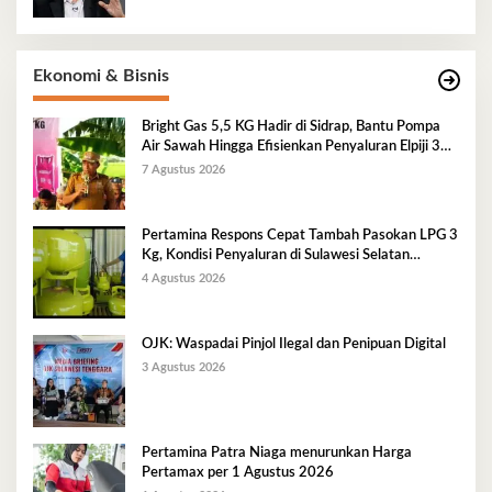
Ekonomi & Bisnis
Bright Gas 5,5 KG Hadir di Sidrap, Bantu Pompa
Air Sawah Hingga Efisienkan Penyaluran Elpiji 3
Kg
7 Agustus 2026
Pertamina Respons Cepat Tambah Pasokan LPG 3
Kg, Kondisi Penyaluran di Sulawesi Selatan
Berlangsung Kondusif
4 Agustus 2026
OJK: Waspadai Pinjol Ilegal dan Penipuan Digital
3 Agustus 2026
Pertamina Patra Niaga menurunkan Harga
Pertamax per 1 Agustus 2026