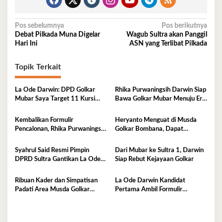
Navigasi
Pos sebelumnya
Pos berikutnya
Debat Pilkada Muna Digelar
Wagub Sultra akan Panggil
pos
Hari Ini
ASN yang Terlibat Pilkada
Topik Terkait
La Ode Darwin: DPD Golkar
Rhika Purwaningsih Darwin Siap
Mubar Saya Target 11 Kursi
Bawa Golkar Mubar Menuju Era
DPRD
Kejayaan Baru
Kembalikan Formulir
Heryanto Menguat di Musda
Pencalonan, Rhika Purwaningsih
Golkar Bombana, Dapat
Darwin Siap jadi Ketua DPD II
Dukungan Lintas Fraksi dan
Golkar Mubar
Akar Rumput
Syahrul Said Resmi Pimpin
Dari Mubar ke Sultra 1, Darwin
DPRD Sultra Gantikan La Ode
Siap Rebut Kejayaan Golkar
Tariala
Ribuan Kader dan Simpatisan
La Ode Darwin Kandidat
Padati Area Musda Golkar
Pertama Ambil Formulir
Sultra
Pendaftaran