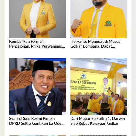
Kembalikan Formulir
Heryanto Menguat di Musda
Pencalonan, Rhika Purwaningsih
Golkar Bombana, Dapat
Darwin Siap jadi Ketua DPD II
Dukungan Lintas Fraksi dan
Golkar Mubar
Akar Rumput
Syahrul Said Resmi Pimpin
Dari Mubar ke Sultra 1, Darwin
DPRD Sultra Gantikan La Ode
Siap Rebut Kejayaan Golkar
Tariala