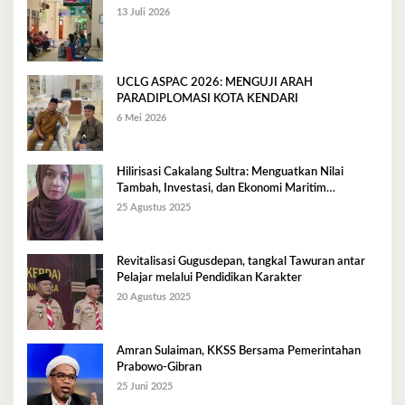
13 Juli 2026
UCLG ASPAC 2026: MENGUJI ARAH
PARADIPLOMASI KOTA KENDARI
6 Mei 2026
Hilirisasi Cakalang Sultra: Menguatkan Nilai
Tambah, Investasi, dan Ekonomi Maritim
Berkelanjutan
25 Agustus 2025
Revitalisasi Gugusdepan, tangkal Tawuran antar
Pelajar melalui Pendidikan Karakter
20 Agustus 2025
Amran Sulaiman, KKSS Bersama Pemerintahan
Prabowo-Gibran
25 Juni 2025