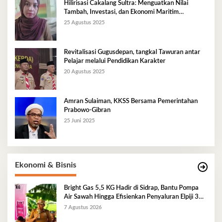
Hilirisasi Cakalang Sultra: Menguatkan Nilai
Tambah, Investasi, dan Ekonomi Maritim
Berkelanjutan
25 Agustus 2025
Revitalisasi Gugusdepan, tangkal Tawuran antar
Pelajar melalui Pendidikan Karakter
20 Agustus 2025
Amran Sulaiman, KKSS Bersama Pemerintahan
Prabowo-Gibran
25 Juni 2025
Ekonomi & Bisnis
Bright Gas 5,5 KG Hadir di Sidrap, Bantu Pompa
Air Sawah Hingga Efisienkan Penyaluran Elpiji 3
Kg
7 Agustus 2026