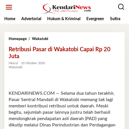
Lewati
ke
konten
Home
Advertorial
Hukum & Kriminal
Evergreen
Sultra
K
Retribusi
Homepage
/
Wakatobi
Pasar
Retribusi Pasar di Wakatobi Capai Rp 20
di
Wakatobi
Juta
Capai
Heeryl
10 Oktober 2020
Rp
Wakatobi
20
Juta
KENDARINEWS.COM — Selama dua tahun terakhir,
Pasar Sentral Mandati di Wakatobi memang tak lagi
memberi kontribusi retribusi untuk daerah. Meski
begitu, sejumlah pasar lainnya justru telah berhasil
mendongkrak pendapatan asli daerah (PAD) yang
dikutip melalui Dinas Perindustrian dan Perdagangan