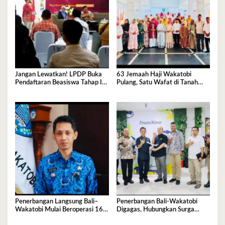
Jangan Lewatkan! LPDP Buka
63 Jemaah Haji Wakatobi
Pendaftaran Beasiswa Tahap II
Pulang, Satu Wafat di Tanah
di Wakatobi
Suci
Penerbangan Langsung Bali–
Penerbangan Bali-Wakatobi
Wakatobi Mulai Beroperasi 16
Digagas, Hubungkan Surga
Juli 2026
Budaya dan Surga Bawah Laut