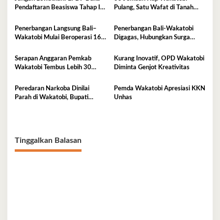
Pendaftaran Beasiswa Tahap II
Pulang, Satu Wafat di Tanah
di Wakatobi
Suci
Penerbangan Langsung Bali–
Penerbangan Bali-Wakatobi
Wakatobi Mulai Beroperasi 16
Digagas, Hubungkan Surga
Juli 2026
Budaya dan Surga Bawah Laut
Serapan Anggaran Pemkab
Kurang Inovatif, OPD Wakatobi
Wakatobi Tembus Lebih 30
Diminta Genjot Kreativitas
Persen
Peredaran Narkoba Dinilai
Pemda Wakatobi Apresiasi KKN
Parah di Wakatobi, Bupati
Unhas
Haliana Imbau Masyarakat
Waspada
Tinggalkan Balasan