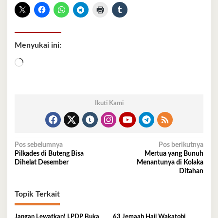
Menyukai ini:
Memuat...
Ikuti Kami
Navigasi
Pos sebelumnya
Pos berikutnya
Pilkades di Buteng Bisa
Mertua yang Bunuh
pos
Dihelat Desember
Menantunya di Kolaka
Ditahan
Topik Terkait
Jangan Lewatkan! LPDP Buka
63 Jemaah Haji Wakatobi