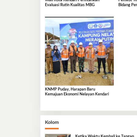
Wali Kota Kendari Perintahkan
Pemkot-Ke
Evaluasi Rutin Kualitas MBG
Bidang Pe
KNMP Puday, Harapan Baru
Kemajuan Ekonomi Nelayan Kendari
Kolom
Ketika Waktu Kembali ke Tangan