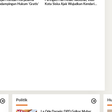
jari Kendari Kerjasama
Peringati Hari Anak Nasional, Wali
ndampingan Hukum ‘Gratis’
Kota Siska Ajak Wujudkan Kendari
Ramah Anak
Politik
Hu
La Ode Darwin: DPD Golkar Mubar