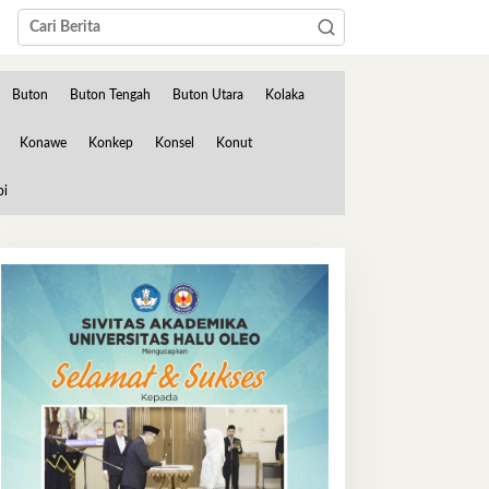
Buton
Buton Tengah
Buton Utara
Kolaka
Konawe
Konkep
Konsel
Konut
bi