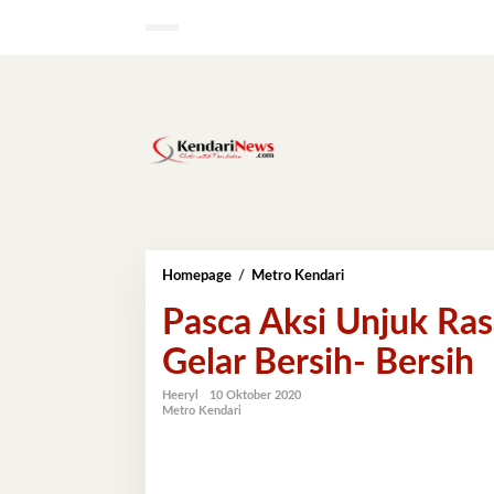
Lewati
ke
konten
Pasca
Homepage
/
Metro Kendari
Aksi
Pasca Aksi Unjuk Ras
Unjuk
Rasa
Gelar Bersih- Bersih
di
DPRD,
Polres
Heeryl
10 Oktober 2020
Metro Kendari
Kendari
Gelar
Bersih-
Bersih