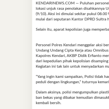
KENDARINEWS.COM — Puluhan personel Pol
lokasi unjuk rasa penolakan disahkannya
(9/10). Aksi ini dimulai sekitar pukul 08.0
mulai dari seputaran Kantor DPRD Sultra 
Selain itu, aparat kepolisian juga memperba
Personel Polres Kendari menggelar aksi ber
Undang Undang Cipta Kerja atau Omnibus 
Kapolres Kendari, AKBP Didik Erfianto me
dari kepedulian pihak kepolisian disampin
Kegiatan ini tak lain untuk menyadarkan ma
“Yang ingin kami sampaikan, Polisi tidak 
peduli dengan lingkungan,” tuturnya kemari
Dalam aksinya, polisi mengumpulkan plastik
ban bekas yang dibakar kemudian dimasukk
kembali bersih.