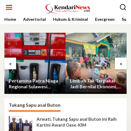
Lewati
ke
konten
Home
Advertorial
Hukum & Kriminal
Evergreen
Sult
«
»
Pertamina Patra Niaga
Limbah Tak Terpakai
Regional Sulawesi
Jadi Bernilai Ekonomi,
Perketat Pengawasan
KKN UHO Olah Kelapa
Penyaluran BBM di
Jadi Asap Cair dan
SPBU Kabupaten
Briket
Tukang Sapu asal Buton
Kolaka Utara
Arwati, Tukang Sapu asal Buton ini Raih
Kartini Award Oase-KIM