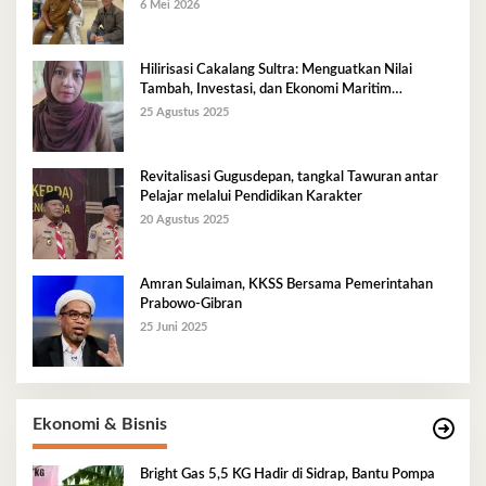
6 Mei 2026
Hilirisasi Cakalang Sultra: Menguatkan Nilai
Tambah, Investasi, dan Ekonomi Maritim
Berkelanjutan
25 Agustus 2025
Revitalisasi Gugusdepan, tangkal Tawuran antar
Pelajar melalui Pendidikan Karakter
20 Agustus 2025
Amran Sulaiman, KKSS Bersama Pemerintahan
Prabowo-Gibran
25 Juni 2025
Ekonomi & Bisnis
Bright Gas 5,5 KG Hadir di Sidrap, Bantu Pompa