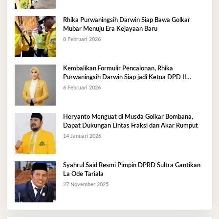
Rhika Purwaningsih Darwin Siap Bawa Golkar
Mubar Menuju Era Kejayaan Baru
8 Februari 2026
Kembalikan Formulir Pencalonan, Rhika
Purwaningsih Darwin Siap jadi Ketua DPD II
Golkar Mubar
6 Februari 2026
Heryanto Menguat di Musda Golkar Bombana,
Dapat Dukungan Lintas Fraksi dan Akar Rumput
14 Januari 2026
Syahrul Said Resmi Pimpin DPRD Sultra Gantikan
La Ode Tariala
27 November 2025