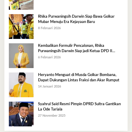
Rhika Purwaningsih Darwin Siap Bawa Golkar
Mubar Menuju Era Kejayaan Baru
8 Februari 2026
Kembalikan Formulir Pencalonan, Rhika
Purwaningsih Darwin Siap jadi Ketua DPD II
Golkar Mubar
6 Februari 2026
Heryanto Menguat di Musda Golkar Bombana,
Dapat Dukungan Lintas Fraksi dan Akar Rumput
14 Januari 2026
Syahrul Said Resmi Pimpin DPRD Sultra Gantikan
La Ode Tariala
27 November 2025