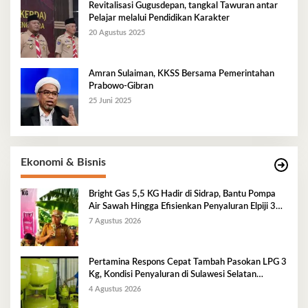
Revitalisasi Gugusdepan, tangkal Tawuran antar
Pelajar melalui Pendidikan Karakter
20 Agustus 2025
Amran Sulaiman, KKSS Bersama Pemerintahan
Prabowo-Gibran
25 Juni 2025
Ekonomi & Bisnis
Bright Gas 5,5 KG Hadir di Sidrap, Bantu Pompa
Air Sawah Hingga Efisienkan Penyaluran Elpiji 3
Kg
7 Agustus 2026
Pertamina Respons Cepat Tambah Pasokan LPG 3
Kg, Kondisi Penyaluran di Sulawesi Selatan
Berlangsung Kondusif
4 Agustus 2026