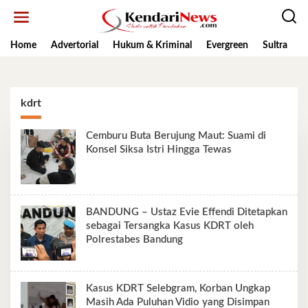
Lewati
ke
konten
Home
Advertorial
Hukum & Kriminal
Evergreen
Sultra
K
kdrt
Cemburu Buta Berujung Maut: Suami di
Konsel Siksa Istri Hingga Tewas
BANDUNG – Ustaz Evie Effendi Ditetapkan
sebagai Tersangka Kasus KDRT oleh
Polrestabes Bandung
Kasus KDRT Selebgram, Korban Ungkap
Masih Ada Puluhan Vidio yang Disimpan